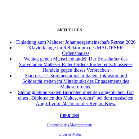
AKTUELLES
Einladung zum Malteser Johannesgemeinschaft-Retreat 2026
Klavierklänge im Refektorium des MALTESER
Ordenshauses
Welttag gegen Menschenhandel: Der Botschafter des
Souveränen Malteser-Ritter-Ordens fordert entschlossenes
Handeln gegen dieses Verbrechen
Start des 12. Sommercamps in Italien: Inklusion und
Solidarität stehen im Mittelpunkt des Engagements des
Malteserordens.
Stellungnahme zu den Berichten über den angeblichen Tod
eines „Diplomaten des Malteserordens“ bei dem russischen
Angriff vom 24. Juli in der Region Kiew
ÜBER UNS
Geschichte des Malteserordens
Order of Malta