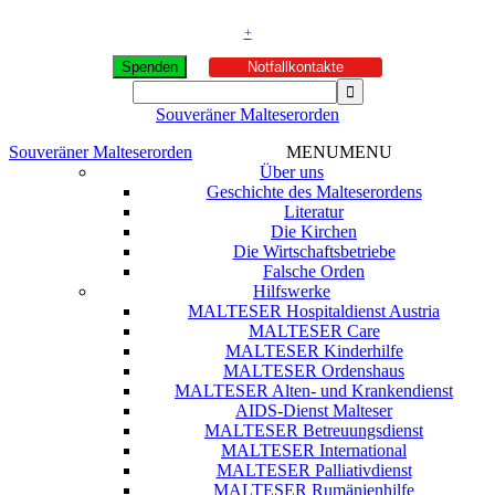
+
Spenden
Notfallkontakte
Souveräner Malteserorden
Souveräner Malteserorden
MENU
MENU
Über uns
Geschichte des Malteserordens
Literatur
Die Kirchen
Die Wirtschaftsbetriebe
Falsche Orden
Hilfswerke
MALTESER Hospitaldienst Austria
MALTESER Care
MALTESER Kinderhilfe
MALTESER Ordenshaus
MALTESER Alten- und Krankendienst
AIDS-Dienst Malteser
MALTESER Betreuungsdienst
MALTESER International
MALTESER Palliativdienst
MALTESER Rumänienhilfe