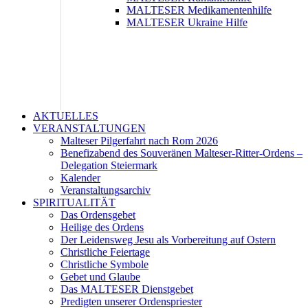
MALTESER Medikamentenhilfe
MALTESER Ukraine Hilfe
AKTUELLES
VERANSTALTUNGEN
Malteser Pilgerfahrt nach Rom 2026
Benefizabend des Souveränen Malteser-Ritter-Ordens –
Delegation Steiermark
Kalender
Veranstaltungsarchiv
SPIRITUALITÄT
Das Ordensgebet
Heilige des Ordens
Der Leidensweg Jesu als Vorbereitung auf Ostern
Christliche Feiertage
Christliche Symbole
Gebet und Glaube
Das MALTESER Dienstgebet
Predigten unserer Ordenspriester