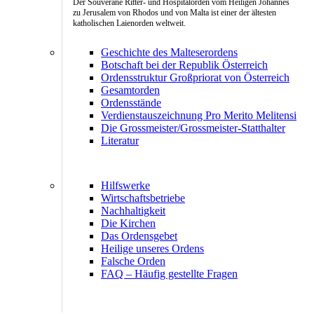
Der Souveräne Ritter- und Hospitalorden vom Heiligen Johannes
zu Jerusalem von Rhodos und von Malta ist einer der ältesten
katholischen Laienorden weltweit.
Geschichte des Malteserordens
Botschaft bei der Republik Österreich
Ordensstruktur Großpriorat von Österreich
Gesamtorden
Ordensstände
Verdienstauszeichnung Pro Merito Melitensi
Die Grossmeister/Grossmeister-Statthalter
Literatur
Hilfswerke
Wirtschaftsbetriebe
Nachhaltigkeit
Die Kirchen
Das Ordensgebet
Heilige unseres Ordens
Falsche Orden
FAQ – Häufig gestellte Fragen