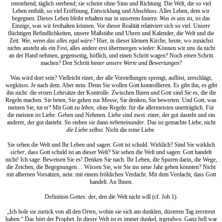
entstehend, täglich sterbend; sie scheint ohne Sinn und Richtung. Die Welt, die so viel
Leben enthält, so viel Eröffnung, Entwicklung und Abschluss. Alles Leben, dem wir
begegnen. Dieses Leben bleibt erhalten nur in unserem Innern.
Was in uns ist
, ist das
Einzige, was wir festhalten können. Vor dieser Realität relativiert sich so viel. Unsere
flüchtigen Befindlichkeiten, unsere Maßstäbe und Uhren und Kalender, die Welt und die
Zeit:
Wie, wenn das alles egal wäre?
Hier, in dieser kleinen Kirche, heute, wo zunächst
nichts ansteht als ein Fest, alles andere erst übermorgen wieder: Können wir uns da nicht
an der Hand nehmen, gegenseitig, höflich, und einen Schritt wagen? Noch
einen
Schritt
machen? Den Schritt
hinter unsere Werte und Bewertungen
?
Was wird dort sein? Vielleicht einer, der alle Vorstellungen sprengt, auflöst, zerschlägt,
wegküsst. Je nach dem. Aber nein. Denn Sie wollen Gott kontrollieren. Es gibt ihn, es gibt
ihn nicht: die ersten Lehrsätze der Kontrolle. Zwischen Ihnen und Gott sind
Sie
es, die die
Regeln machen. Sie beten, Sie gehen zur Messe, Sie denken, Sie bewerten. Und Gott, was
meinen Sie, tut er? Mit Gott
zu leben
, ohne Regeln: für die allermeisten unerträglich. Für
die meisten ist Liebe: Geben und Nehmen. Liebe sind zwei: einer, der gut dasteht und ein
anderer, der gut dasteht. So stehen sie dann
nebeneinander
. Das ist gemachte Liebe, nicht
die Liebe selbst
. Nicht die reine Liebe.
Sie sehen die Welt und Ihr Leben und sagen: Gott ist schuld. Wirklich? Sind Sie wirklich
sicher
, dass Gott schuld ist an dieser Welt? Sie sehen die Welt und sagen: Gott handelt
nicht! Ich sage: Beweisen Sie es! Denken Sie nach. Ihr Leben, die Spuren darin, die Wege,
die Zeichen, die Begegnungen… Wissen Sie, wie Sie ins neue Jahr gehen könnten? Nicht
mit albernen Vorsätzen, nein: mit einem fröhlichen Verdacht. Mit dem Verdacht, dass Gott
handelt. An Ihnen.
Definition Gottes: der, den die Welt nicht will (cf. Joh 1).
„Ich hole sie zurück von all den Orten, wohin sie sich am dunklen, düsteren Tag zerstreut
haben.“ Das hört der Prophet. In dieser Welt ist es immer dunkel, irgendwo. Ganz hell war