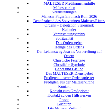
MALTESER Medikamentenhilfe
Malteserorden
Veranstaltungen
Malteser Pilgerfahrt nach Rom 2026
Benefizabend des Souveränen Malteser-Ritter-
Ordens – Delegation Steiermark
Kalender
Veranstaltungsarchiv
Spiritualität
Das Ordensgebet
Heilige des Ordens
Der Leidensweg Jesu als Vorbereitung auf
Ostern
Christliche Feiertage
Christliche Symbole
Gebet und Glaube
Das MALTESER Dienstgebet
Predigten unserer Ordenspriester
Predigten aus der Malteserkirche
Kontakt
Kontakt zum Großpriorat
Kontakt zu den Hilfswerken
Presse
Buchtipp
Die Malteser Zeitung