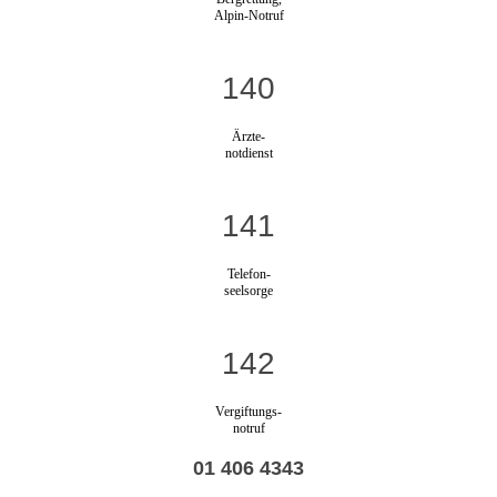
Alpin-Notruf
140
Ärzte-
notdienst
141
Telefon-
seelsorge
142
Vergiftungs-
notruf
01 406 4343