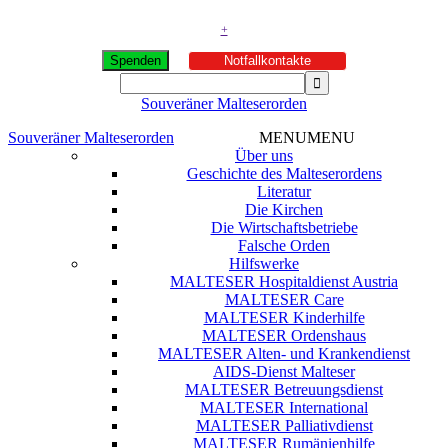
+
Spenden
Notfallkontakte
Souveräner Malteserorden
Souveräner Malteserorden
MENU
MENU
Über uns
Geschichte des Malteserordens
Literatur
Die Kirchen
Die Wirtschaftsbetriebe
Falsche Orden
Hilfswerke
MALTESER Hospitaldienst Austria
MALTESER Care
MALTESER Kinderhilfe
MALTESER Ordenshaus
MALTESER Alten- und Krankendienst
AIDS-Dienst Malteser
MALTESER Betreuungsdienst
MALTESER International
MALTESER Palliativdienst
MALTESER Rumänienhilfe