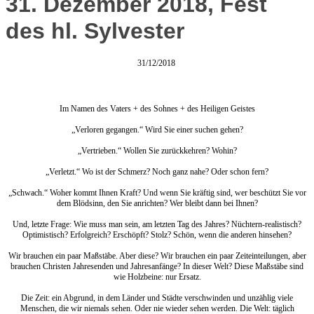
31. Dezember 2018, Fest
des hl. Sylvester
31/12/2018
Im Namen des Vaters + des Sohnes + des Heiligen Geistes
„Verloren gegangen.“ Wird Sie einer suchen gehen?
„Vertrieben.“ Wollen Sie zurückkehren? Wohin?
„Verletzt.“ Wo ist der Schmerz? Noch ganz nahe? Oder schon fern?
„Schwach.“ Woher kommt Ihnen Kraft? Und wenn Sie kräftig sind, wer beschützt Sie vor
dem Blödsinn, den Sie anrichten? Wer bleibt dann bei Ihnen?
Und, letzte Frage: Wie muss man sein, am letzten Tag des Jahres? Nüchtern-realistisch?
Optimistisch? Erfolgreich? Erschöpft? Stolz? Schön, wenn die anderen hinsehen?
Wir brauchen ein paar Maßstäbe. Aber diese? Wir brauchen ein paar Zeiteinteilungen, aber
brauchen Christen Jahresenden und Jahresanfänge? In dieser Welt? Diese Maßstäbe sind
wie Holzbeine: nur Ersatz.
Die Zeit: ein Abgrund, in dem Länder und Städte verschwinden und unzählig viele
Menschen, die wir niemals sehen. Oder nie wieder sehen werden. Die Welt: täglich