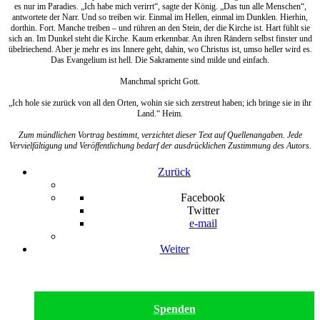
es nur im Paradies. „Ich habe mich verirrt“, sagte der König. „Das tun alle Menschen“,
antwortete der Narr. Und so treiben wir. Einmal im Hellen, einmal im Dunklen. Hierhin,
dorthin. Fort. Manche treiben – und rühren an den Stein, der die Kirche ist. Hart fühlt sie
sich an. Im Dunkel steht die Kirche. Kaum erkennbar. An ihren Rändern selbst finster und
übelriechend. Aber je mehr es ins Innere geht, dahin, wo Christus ist, umso heller wird es.
Das Evangelium ist hell. Die Sakramente sind milde und einfach.
Manchmal spricht Gott.
„Ich hole sie zurück von all den Orten, wohin sie sich zerstreut haben; ich bringe sie in ihr
Land.“ Heim.
Zum mündlichen Vortrag bestimmt, verzichtet dieser Text auf Quellenangaben. Jede
Vervielfältigung und Veröffentlichung bedarf der ausdrücklichen Zustimmung des Autors.
Zurück
Facebook
Twitter
e-mail
Weiter
Spenden