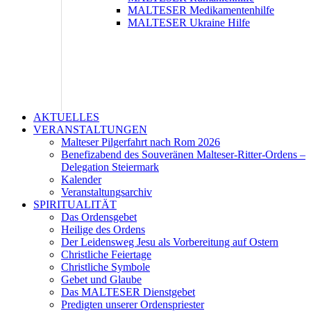
MALTESER Medikamentenhilfe
MALTESER Ukraine Hilfe
AKTUELLES
VERANSTALTUNGEN
Malteser Pilgerfahrt nach Rom 2026
Benefizabend des Souveränen Malteser-Ritter-Ordens –
Delegation Steiermark
Kalender
Veranstaltungsarchiv
SPIRITUALITÄT
Das Ordensgebet
Heilige des Ordens
Der Leidensweg Jesu als Vorbereitung auf Ostern
Christliche Feiertage
Christliche Symbole
Gebet und Glaube
Das MALTESER Dienstgebet
Predigten unserer Ordenspriester