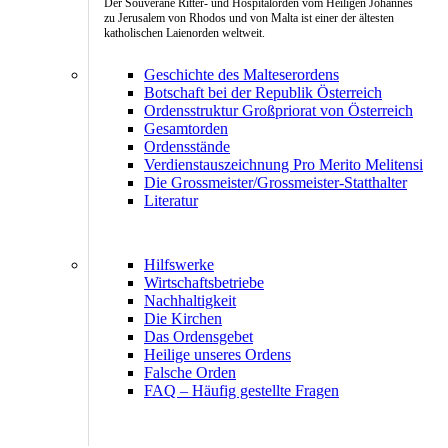
Der Souveräne Ritter- und Hospitalorden vom Heiligen Johannes
zu Jerusalem von Rhodos und von Malta ist einer der ältesten
katholischen Laienorden weltweit.
Geschichte des Malteserordens
Botschaft bei der Republik Österreich
Ordensstruktur Großpriorat von Österreich
Gesamtorden
Ordensstände
Verdienstauszeichnung Pro Merito Melitensi
Die Grossmeister/Grossmeister-Statthalter
Literatur
Hilfswerke
Wirtschaftsbetriebe
Nachhaltigkeit
Die Kirchen
Das Ordensgebet
Heilige unseres Ordens
Falsche Orden
FAQ – Häufig gestellte Fragen