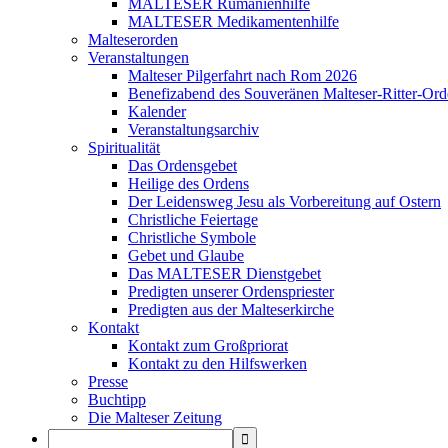
MALTESER Rumänienhilfe
MALTESER Medikamentenhilfe
Malteserorden
Veranstaltungen
Malteser Pilgerfahrt nach Rom 2026
Benefizabend des Souveränen Malteser-Ritter-Ord
Kalender
Veranstaltungsarchiv
Spiritualität
Das Ordensgebet
Heilige des Ordens
Der Leidensweg Jesu als Vorbereitung auf Ostern
Christliche Feiertage
Christliche Symbole
Gebet und Glaube
Das MALTESER Dienstgebet
Predigten unserer Ordenspriester
Predigten aus der Malteserkirche
Kontakt
Kontakt zum Großpriorat
Kontakt zu den Hilfswerken
Presse
Buchtipp
Die Malteser Zeitung