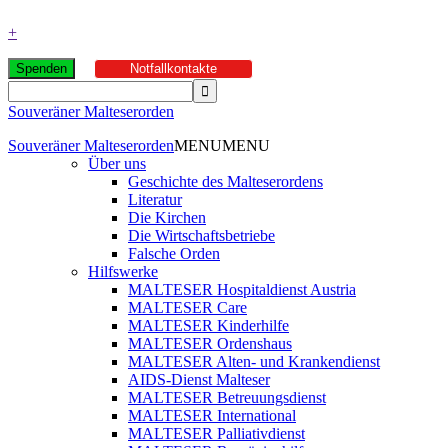
+
Spenden
Notfallkontakte
Souveräner Malteserorden
Souveräner Malteserorden
MENU
MENU
Über uns
Geschichte des Malteserordens
Literatur
Die Kirchen
Die Wirtschaftsbetriebe
Falsche Orden
Hilfswerke
MALTESER Hospitaldienst Austria
MALTESER Care
MALTESER Kinderhilfe
MALTESER Ordenshaus
MALTESER Alten- und Krankendienst
AIDS-Dienst Malteser
MALTESER Betreuungsdienst
MALTESER International
MALTESER Palliativdienst