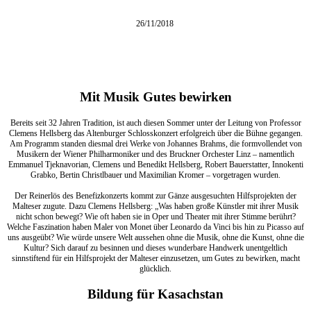
26/11/2018
Mit Musik Gutes bewirken
Bereits seit 32 Jahren Tradition, ist auch diesen Sommer unter der Leitung von Professor
Clemens Hellsberg das Altenburger Schlosskonzert erfolgreich über die Bühne gegangen.
Am Programm standen diesmal drei Werke von Johannes Brahms, die formvollendet von
Musikern der Wiener Philharmoniker und des Bruckner Orchester Linz – namentlich
Emmanuel Tjeknavorian, Clemens und Benedikt Hellsberg, Robert Bauerstatter, Innokenti
Grabko, Bertin Christlbauer und Maximilian Kromer – vorgetragen wurden.
Der Reinerlös des Benefizkonzerts kommt zur Gänze ausgesuchten Hilfsprojekten der
Malteser zugute. Dazu Clemens Hellsberg: „Was haben große Künstler mit ihrer Musik
nicht schon bewegt? Wie oft haben sie in Oper und Theater mit ihrer Stimme berührt?
Welche Faszination haben Maler von Monet über Leonardo da Vinci bis hin zu Picasso auf
uns ausgeübt? Wie würde unsere Welt aussehen ohne die Musik, ohne die Kunst, ohne die
Kultur? Sich darauf zu besinnen und dieses wunderbare Handwerk unentgeltlich
sinnstiftend für ein Hilfsprojekt der Malteser einzusetzen, um Gutes zu bewirken, macht
glücklich.
Bildung für Kasachstan