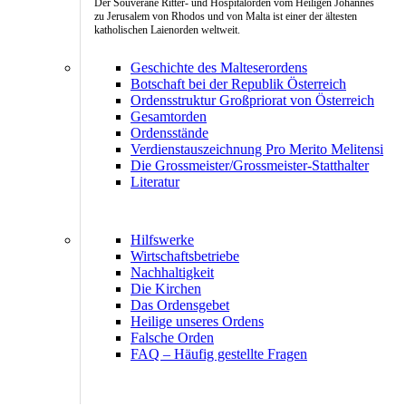
Der Souveräne Ritter- und Hospitalorden vom Heiligen Johannes
zu Jerusalem von Rhodos und von Malta ist einer der ältesten
katholischen Laienorden weltweit.
Geschichte des Malteserordens
Botschaft bei der Republik Österreich
Ordensstruktur Großpriorat von Österreich
Gesamtorden
Ordensstände
Verdienstauszeichnung Pro Merito Melitensi
Die Grossmeister/Grossmeister-Statthalter
Literatur
Hilfswerke
Wirtschaftsbetriebe
Nachhaltigkeit
Die Kirchen
Das Ordensgebet
Heilige unseres Ordens
Falsche Orden
FAQ – Häufig gestellte Fragen