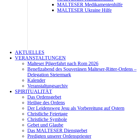
MALTESER Medikamentenhilfe
MALTESER Ukraine Hilfe
AKTUELLES
VERANSTALTUNGEN
Malteser Pilgerfahrt nach Rom 2026
Benefizabend des Souveränen Malteser-Ritter-Ordens –
Delegation Steiermark
Kalender
Veranstaltungsarchiv
SPIRITUALITÄT
Das Ordensgebet
Heilige des Ordens
Der Leidensweg Jesu als Vorbereitung auf Ostern
Christliche Feiertage
Christliche Symbole
Gebet und Glaube
Das MALTESER Dienstgebet
Predigten unserer Ordenspriester