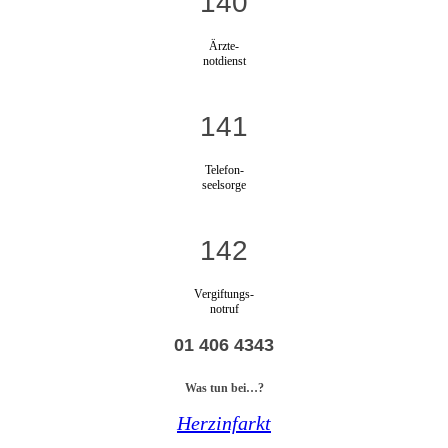
140
Ärzte-
notdienst
141
Telefon-
seelsorge
142
Vergiftungs-
notruf
01 406 4343
Was tun bei…?
Herzinfarkt