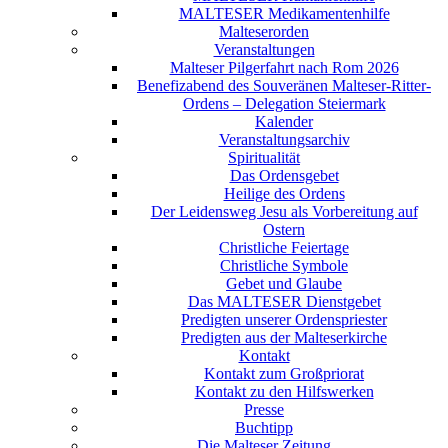
MALTESER Medikamentenhilfe
Malteserorden
Veranstaltungen
Malteser Pilgerfahrt nach Rom 2026
Benefizabend des Souveränen Malteser-Ritter-
Ordens – Delegation Steiermark
Kalender
Veranstaltungsarchiv
Spiritualität
Das Ordensgebet
Heilige des Ordens
Der Leidensweg Jesu als Vorbereitung auf
Ostern
Christliche Feiertage
Christliche Symbole
Gebet und Glaube
Das MALTESER Dienstgebet
Predigten unserer Ordenspriester
Predigten aus der Malteserkirche
Kontakt
Kontakt zum Großpriorat
Kontakt zu den Hilfswerken
Presse
Buchtipp
Die Malteser Zeitung