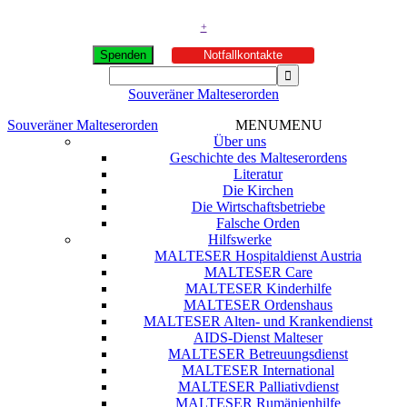
+
Spenden
Notfallkontakte
Souveräner Malteserorden
Souveräner Malteserorden
MENU
MENU
Über uns
Geschichte des Malteserordens
Literatur
Die Kirchen
Die Wirtschaftsbetriebe
Falsche Orden
Hilfswerke
MALTESER Hospitaldienst Austria
MALTESER Care
MALTESER Kinderhilfe
MALTESER Ordenshaus
MALTESER Alten- und Krankendienst
AIDS-Dienst Malteser
MALTESER Betreuungsdienst
MALTESER International
MALTESER Palliativdienst
MALTESER Rumänienhilfe