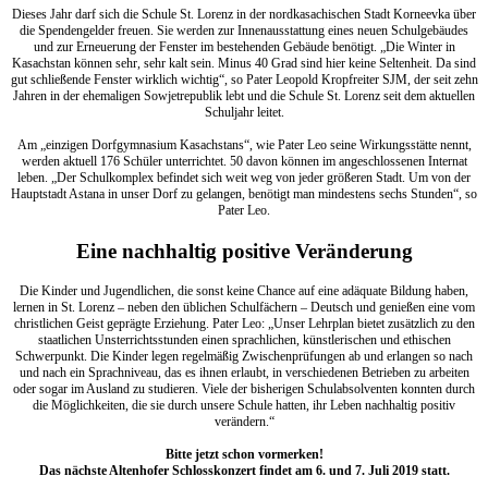
Dieses Jahr darf sich die Schule St. Lorenz in der nordkasachischen Stadt Korneevka über
die Spendengelder freuen. Sie werden zur Innenausstattung eines neuen Schulgebäudes
und zur Erneuerung der Fenster im bestehenden Gebäude benötigt. „Die Winter in
Kasachstan können sehr, sehr kalt sein. Minus 40 Grad sind hier keine Seltenheit. Da sind
gut schließende Fenster wirklich wichtig“, so Pater Leopold Kropfreiter SJM, der seit zehn
Jahren in der ehemaligen Sowjetrepublik lebt und die Schule St. Lorenz seit dem aktuellen
Schuljahr leitet.
Am „einzigen Dorfgymnasium Kasachstans“, wie Pater Leo seine Wirkungsstätte nennt,
werden aktuell 176 Schüler unterrichtet. 50 davon können im angeschlossenen Internat
leben. „Der Schulkomplex befindet sich weit weg von jeder größeren Stadt. Um von der
Hauptstadt Astana in unser Dorf zu gelangen, benötigt man mindestens sechs Stunden“, so
Pater Leo.
Eine nachhaltig positive Veränderung
Die Kinder und Jugendlichen, die sonst keine Chance auf eine adäquate Bildung haben,
lernen in St. Lorenz – neben den üblichen Schulfächern – Deutsch und genießen eine vom
christlichen Geist geprägte Erziehung. Pater Leo: „Unser Lehrplan bietet zusätzlich zu den
staatlichen Unsterrichtsstunden einen sprachlichen, künstlerischen und ethischen
Schwerpunkt. Die Kinder legen regelmäßig Zwischenprüfungen ab und erlangen so nach
und nach ein Sprachniveau, das es ihnen erlaubt, in verschiedenen Betrieben zu arbeiten
oder sogar im Ausland zu studieren. Viele der bisherigen Schulabsolventen konnten durch
die Möglichkeiten, die sie durch unsere Schule hatten, ihr Leben nachhaltig positiv
verändern.“
Bitte jetzt schon vormerken!
Das nächste Altenhofer Schlosskonzert findet am 6. und 7. Juli 2019 statt.