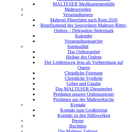
MALTESER Medikamentenhilfe
Malteserorden
Veranstaltungen
Malteser Pilgerfahrt nach Rom 2026
Benefizabend des Souveränen Malteser-Ritter-
Ordens – Delegation Steiermark
Kalender
Veranstaltungsarchiv
Spiritualität
Das Ordensgebet
Heilige des Ordens
Der Leidensweg Jesu als Vorbereitung auf
Ostern
Christliche Feiertage
Christliche Symbole
Gebet und Glaube
Das MALTESER Dienstgebet
Predigten unserer Ordenspriester
Predigten aus der Malteserkirche
Kontakt
Kontakt zum Großpriorat
Kontakt zu den Hilfswerken
Presse
Buchtipp
Die Malteser Zeitung