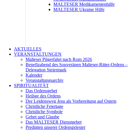
MALTESER Medikamentenhilfe
MALTESER Ukraine Hilfe
AKTUELLES
VERANSTALTUNGEN
Malteser Pilgerfahrt nach Rom 2026
Benefizabend des Souveränen Malteser-Ritter-Ordens –
Delegation Steiermark
Kalender
Veranstaltungsarchiv
SPIRITUALITÄT
Das Ordensgebet
Heilige des Ordens
Der Leidensweg Jesu als Vorbereitung auf Ostern
Christliche Feiertage
Christliche Symbole
Gebet und Glaube
Das MALTESER Dienstgebet
Predigten unserer Ordenspriester