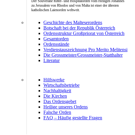
Der Souveräne Ritter- und Hospitalorden vom Heiligen Johannes
zu Jerusalem von Rhodos und von Malta ist einer der ältesten
katholischen Laienorden weltweit.
Geschichte des Malteserordens
Botschaft bei der Republik Österreich
Ordensstruktur Großpriorat von Österreich
Gesamtorden
Ordensstände
Verdienstauszeichnung Pro Merito Melitensi
Die Grossmeister/Grossmeister-Statthalter
Literatur
Hilfswerke
Wirtschaftsbetriebe
Nachhaltigkeit
Die Kirchen
Das Ordensgebet
Heilige unseres Ordens
Falsche Orden
FAQ – Häufig gestellte Fragen