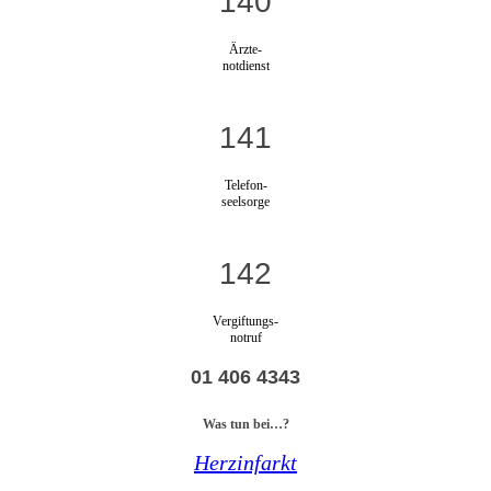
140
Ärzte-
notdienst
141
Telefon-
seelsorge
142
Vergiftungs-
notruf
01 406 4343
Was tun bei…?
Herzinfarkt