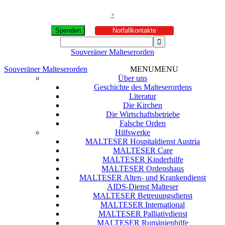
+
Spenden
Notfallkontakte
Souveräner Malteserorden
Souveräner Malteserorden
MENU
MENU
Über uns
Geschichte des Malteserordens
Literatur
Die Kirchen
Die Wirtschaftsbetriebe
Falsche Orden
Hilfswerke
MALTESER Hospitaldienst Austria
MALTESER Care
MALTESER Kinderhilfe
MALTESER Ordenshaus
MALTESER Alten- und Krankendienst
AIDS-Dienst Malteser
MALTESER Betreuungsdienst
MALTESER International
MALTESER Palliativdienst
MALTESER Rumänienhilfe