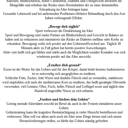
Rauchen, Bluthochdruck, hohes Cholesterin, Diabetes und Übergewicht zerstören die
Blutgefäße und erhöhen das Risiko eines Herzinfarktes der zu einer dementiellen
Erkrankung im Alter beitragen kann.
Gesunder Lebensstil und bei auftretenden Problemen effektive Behandlung durch den Arzt
haben vorbeugende Effekte.
„Bewege dich täglich“
Sport verbessert die Denkleistung im Alter
Sport und Bewegung sind starke Partner um Bluthochdruck und Gewicht in Balance zu
halten und zu reduzieren und minimieren das Risiko an Diabetes mellitus oder Krebs zu
erkranken. Bewegung wirkt sich positiv auf den Gehirnstoffwechsel aus. Täglich 30
Minuten aktiv zu Fuß gehen hat bereits positive Auswirkungen.
Aktiv sein heißt sich gut fühlen und stärkt auch die Möglichkeit sozialer Kontakte was sich
wiederum positiv auf das Alter auswirkt.
„Ernähre dich gesund“
Essen ist der Motor für das Gehirn und für den Körper, damit beide bestens funktionieren
ist es notwendig sich ausgeglichen zu ernähren.
Schlechte Fette, Zucker, fette Wurst und dunkles Fleisch sind zu vermeiden, stattdessen
wird empfohlen sich nach der mediterranen Kost zu ernähren, das heißt gesättigte Olivenöle
verwenden, viel Gemüse, Obst, Fisch, helles Fleisch und Geflügel essen und täglich eine
Handvoll ungesüßte Nüsse zu sich nehmen.
„Fordere und fördere dein Gehirn“
Geistig mentale Aktivitäten sowohl im Beruf als auch in der Freizeit stimulieren unser
Gehirn.
Gehirntraining kann die kognitive Beeinträchtigung in vieler Hinsicht beeinflussen und
verbessern. Man soll vor allem auch noch im Alter neue Dinge lernen und sich neuen
Herausforderungen stellen, so bleibt das Gehirn ständig gefordert.