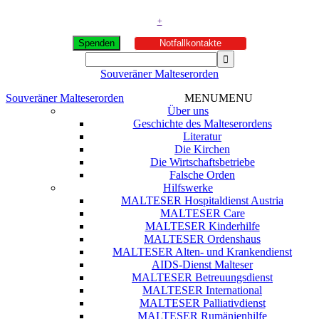
+
Spenden
Notfallkontakte
Souveräner Malteserorden
Souveräner Malteserorden
MENU
MENU
Über uns
Geschichte des Malteserordens
Literatur
Die Kirchen
Die Wirtschaftsbetriebe
Falsche Orden
Hilfswerke
MALTESER Hospitaldienst Austria
MALTESER Care
MALTESER Kinderhilfe
MALTESER Ordenshaus
MALTESER Alten- und Krankendienst
AIDS-Dienst Malteser
MALTESER Betreuungsdienst
MALTESER International
MALTESER Palliativdienst
MALTESER Rumänienhilfe