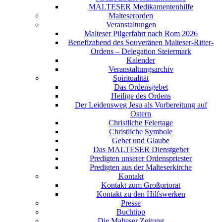
MALTESER Medikamentenhilfe
Malteserorden
Veranstaltungen
Malteser Pilgerfahrt nach Rom 2026
Benefizabend des Souveränen Malteser-Ritter-
Ordens – Delegation Steiermark
Kalender
Veranstaltungsarchiv
Spiritualität
Das Ordensgebet
Heilige des Ordens
Der Leidensweg Jesu als Vorbereitung auf
Ostern
Christliche Feiertage
Christliche Symbole
Gebet und Glaube
Das MALTESER Dienstgebet
Predigten unserer Ordenspriester
Predigten aus der Malteserkirche
Kontakt
Kontakt zum Großpriorat
Kontakt zu den Hilfswerken
Presse
Buchtipp
Die Malteser Zeitung