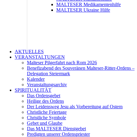
MALTESER Medikamentenhilfe
MALTESER Ukraine Hilfe
AKTUELLES
VERANSTALTUNGEN
Malteser Pilgerfahrt nach Rom 2026
Benefizabend des Souveränen Malteser-Ritter-Ordens –
Delegation Steiermark
Kalender
Veranstaltungsarchiv
SPIRITUALITÄT
Das Ordensgebet
Heilige des Ordens
Der Leidensweg Jesu als Vorbereitung auf Ostern
Christliche Feiertage
Christliche Symbole
Gebet und Glaube
Das MALTESER Dienstgebet
Predigten unserer Ordenspriester