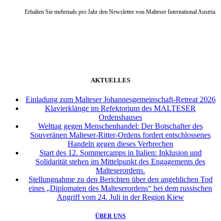
Erhalten Sie mehrmals pro Jahr den Newsletter von Malteser International Austria.
weiter
AKTUELLES
Einladung zum Malteser Johannesgemeinschaft-Retreat 2026
Klavierklänge im Refektorium des MALTESER
Ordenshauses
Welttag gegen Menschenhandel: Der Botschafter des
Souveränen Malteser-Ritter-Ordens fordert entschlossenes
Handeln gegen dieses Verbrechen
Start des 12. Sommercamps in Italien: Inklusion und
Solidarität stehen im Mittelpunkt des Engagements des
Malteserordens.
Stellungnahme zu den Berichten über den angeblichen Tod
eines „Diplomaten des Malteserordens“ bei dem russischen
Angriff vom 24. Juli in der Region Kiew
ÜBER UNS