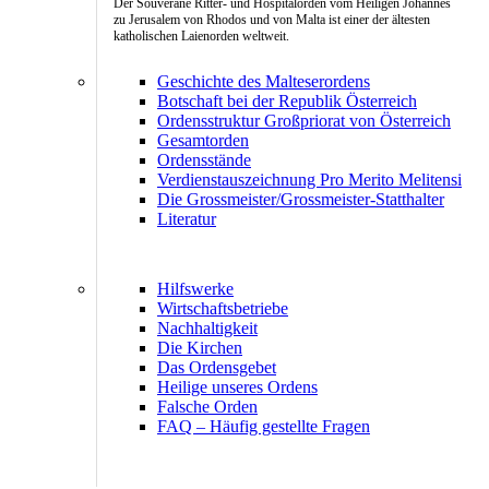
Der Souveräne Ritter- und Hospitalorden vom Heiligen Johannes
zu Jerusalem von Rhodos und von Malta ist einer der ältesten
katholischen Laienorden weltweit.
Geschichte des Malteserordens
Botschaft bei der Republik Österreich
Ordensstruktur Großpriorat von Österreich
Gesamtorden
Ordensstände
Verdienstauszeichnung Pro Merito Melitensi
Die Grossmeister/Grossmeister-Statthalter
Literatur
Hilfswerke
Wirtschaftsbetriebe
Nachhaltigkeit
Die Kirchen
Das Ordensgebet
Heilige unseres Ordens
Falsche Orden
FAQ – Häufig gestellte Fragen