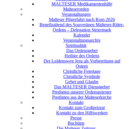
MALTESER Medikamentenhilfe
Malteserorden
Veranstaltungen
Malteser Pilgerfahrt nach Rom 2026
Benefizabend des Souveränen Malteser-Ritter-
Ordens – Delegation Steiermark
Kalender
Veranstaltungsarchiv
Spiritualität
Das Ordensgebet
Heilige des Ordens
Der Leidensweg Jesu als Vorbereitung auf
Ostern
Christliche Feiertage
Christliche Symbole
Gebet und Glaube
Das MALTESER Dienstgebet
Predigten unserer Ordenspriester
Predigten aus der Malteserkirche
Kontakt
Kontakt zum Großpriorat
Kontakt zu den Hilfswerken
Presse
Buchtipp
Die Malteser Zeitung