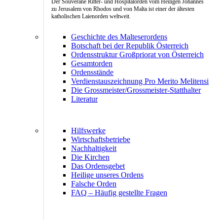
Der Souveräne Ritter- und Hospitalorden vom Heiligen Johannes
zu Jerusalem von Rhodos und von Malta ist einer der ältesten
katholischen Laienorden weltweit.
Geschichte des Malteserordens
Botschaft bei der Republik Österreich
Ordensstruktur Großpriorat von Österreich
Gesamtorden
Ordensstände
Verdienstauszeichnung Pro Merito Melitensi
Die Grossmeister/Grossmeister-Statthalter
Literatur
Hilfswerke
Wirtschaftsbetriebe
Nachhaltigkeit
Die Kirchen
Das Ordensgebet
Heilige unseres Ordens
Falsche Orden
FAQ – Häufig gestellte Fragen