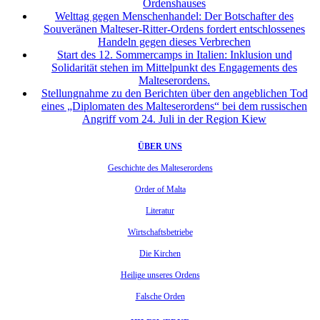
Ordenshauses
Welttag gegen Menschenhandel: Der Botschafter des
Souveränen Malteser-Ritter-Ordens fordert entschlossenes
Handeln gegen dieses Verbrechen
Start des 12. Sommercamps in Italien: Inklusion und
Solidarität stehen im Mittelpunkt des Engagements des
Malteserordens.
Stellungnahme zu den Berichten über den angeblichen Tod
eines „Diplomaten des Malteserordens“ bei dem russischen
Angriff vom 24. Juli in der Region Kiew
ÜBER UNS
Geschichte des Malteserordens
Order of Malta
Literatur
Wirtschaftsbetriebe
Die Kirchen
Heilige unseres Ordens
Falsche Orden