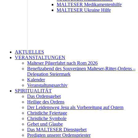
MALTESER Medikamentenhilfe
MALTESER Ukraine Hilfe
AKTUELLES
VERANSTALTUNGEN
Malteser Pilgerfahrt nach Rom 2026
Benefizabend des Souveränen Malteser-Ritter-Ordens –
Delegation Steiermark
Kalender
Veranstaltungsarchiv
SPIRITUALITÄT
Das Ordensgebet
Heilige des Ordens
Der Leidensweg Jesu als Vorbereitung auf Ostern
Christliche Feiertage
Christliche Symbole
Gebet und Glaube
Das MALTESER Dienstgebet
Predigten unserer Ordenspriester