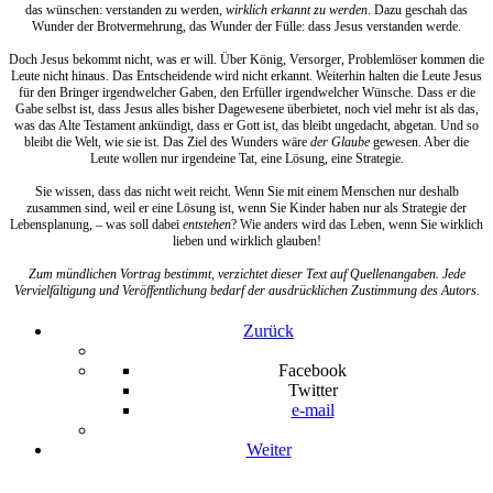
das wünschen: verstanden zu werden,
wirklich erkannt zu werden
. Dazu geschah das
Wunder der Brotvermehrung, das Wunder der Fülle: dass Jesus verstanden werde.
Doch Jesus bekommt nicht, was er will. Über König, Versorger, Problemlöser kommen die
Leute nicht hinaus. Das Entscheidende wird nicht erkannt. Weiterhin halten die Leute Jesus
für den Bringer irgendwelcher Gaben, den Erfüller irgendwelcher Wünsche. Dass er die
Gabe selbst ist, dass Jesus alles bisher Dagewesene überbietet, noch viel mehr ist als das,
was das Alte Testament ankündigt, dass er Gott ist, das bleibt ungedacht, abgetan. Und so
bleibt die Welt, wie sie ist. Das Ziel des Wunders wäre
der Glaube
gewesen. Aber die
Leute wollen nur irgendeine Tat, eine Lösung, eine Strategie.
Sie wissen, dass das nicht weit reicht. Wenn Sie mit einem Menschen nur deshalb
zusammen sind, weil er eine Lösung ist, wenn Sie Kinder haben nur als Strategie der
Lebensplanung, – was soll dabei
entstehen
? Wie anders wird das Leben, wenn Sie wirklich
lieben und wirklich glauben!
Zum mündlichen Vortrag bestimmt, verzichtet dieser Text auf Quellenangaben. Jede
Vervielfältigung und Veröffentlichung bedarf der ausdrücklichen Zustimmung des Autors.
Zurück
Facebook
Twitter
e-mail
Weiter