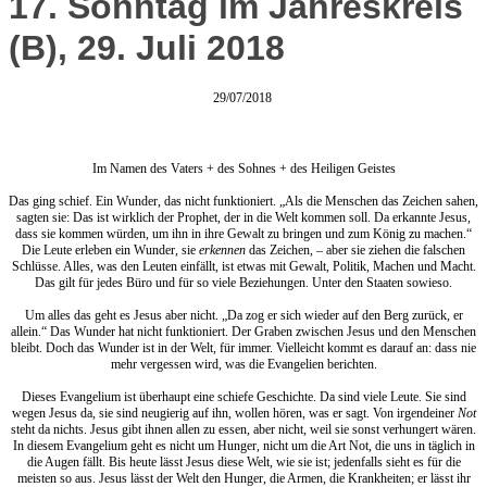
17. Sonntag im Jahreskreis
(B), 29. Juli 2018
29/07/2018
Im Namen des Vaters + des Sohnes + des Heiligen Geistes
Das ging schief. Ein Wunder, das nicht funktioniert. „Als die Menschen das Zeichen sahen,
sagten sie: Das ist wirklich der Prophet, der in die Welt kommen soll. Da erkannte Jesus,
dass sie kommen würden, um ihn in ihre Gewalt zu bringen und zum König zu machen.“
Die Leute erleben ein Wunder, sie
erkennen
das Zeichen, – aber sie ziehen die falschen
Schlüsse. Alles, was den Leuten einfällt, ist etwas mit Gewalt, Politik, Machen und Macht.
Das gilt für jedes Büro und für so viele Beziehungen. Unter den Staaten sowieso.
Um alles das geht es Jesus aber nicht. „Da zog er sich wieder auf den Berg zurück, er
allein.“ Das Wunder hat nicht funktioniert. Der Graben zwischen Jesus und den Menschen
bleibt. Doch das Wunder ist in der Welt, für immer. Vielleicht kommt es darauf an: dass nie
mehr vergessen wird, was die Evangelien berichten.
Dieses Evangelium ist überhaupt eine schiefe Geschichte. Da sind viele Leute. Sie sind
wegen Jesus da, sie sind neugierig auf ihn, wollen hören, was er sagt. Von irgendeiner
Not
steht da nichts. Jesus gibt ihnen allen zu essen, aber nicht, weil sie sonst verhungert wären.
In diesem Evangelium geht es nicht um Hunger, nicht um die Art Not, die uns in täglich in
die Augen fällt. Bis heute lässt Jesus diese Welt, wie sie ist; jedenfalls sieht es für die
meisten so aus. Jesus lässt der Welt den Hunger, die Armen, die Krankheiten; er lässt ihr