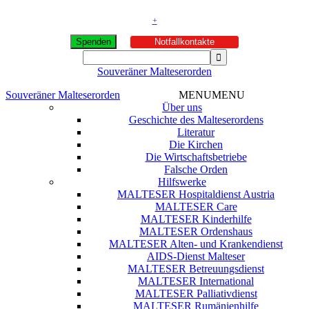
+
Spenden
Notfallkontakte
Souveräner Malteserorden
Souveräner Malteserorden
MENU
MENU
Über uns
Geschichte des Malteserordens
Literatur
Die Kirchen
Die Wirtschaftsbetriebe
Falsche Orden
Hilfswerke
MALTESER Hospitaldienst Austria
MALTESER Care
MALTESER Kinderhilfe
MALTESER Ordenshaus
MALTESER Alten- und Krankendienst
AIDS-Dienst Malteser
MALTESER Betreuungsdienst
MALTESER International
MALTESER Palliativdienst
MALTESER Rumänienhilfe