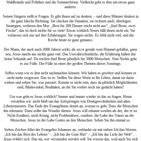
Waldbrände und Politiker und die Sommerferien. Vielleicht geht es ihm um etwas ganz
anderes.
Seinen Jüngern stellt er Fragen. Er gibt ihnen auf zu denken, – und diese Männer denken in
die ganz falsche Richtung. Sie checken die Situation, sie rechnen nach, überlegen
Strategien, verlieren den Mut. „Brot für 200 Denare reicht nicht aus“, „fünf Brote, zwei
Fische“, das ist doch nichts für so viele! Etwas wirklich Neues fällt ihnen nicht ein. Sie
verlassen sich nur auf ihre Erfahrungen. Sie wagen nichts. Es fehlt nicht viel, und die
Kirche heute ist ganz genauso.
Der Mann, der auch nach 2000 Jahren wirkt, als sei er gerade vom Himmel gefallen,
ganz
neu
, Jesus macht aus nichts ganz viel. Das Unwahrscheinliche, die Erfahrung halten ihn
keine Sekunde auf. Da reichen fünf Brote plötzlich für 5000 Menschen. Vom Nichts geht
es zur Fülle. Die Fülle ist eines der großen Themen dieses Sonntags.
Selbst wenn wir es ihm nicht nachmachen können: Wir haben es
gesehen
und können es
nicht mehr vergessen. Das ist es: Stellen Sie diese Worte in Ihr Leben, damit sie darin
wirken und sehen Sie, was passiert. Könnte es nicht sein, dass da plötzlich Möglichkeiten
sind, Blinkwinkel, Realitäten, an die Sie vorher noch nie gedacht hatten?
Um was geht es Jesus wirklich? Immer und immer wieder ist das zu fragen. Heute
verstehen wir: nicht bloß um das Aufsprengen von Denkgewohnheiten und alten
Lebensmustern. Das Ende des Evangeliums deutet an, worum es geht: Dass die Menschen
ihn erkennen. Dazu sollte das Wunder dienen. Jesus will erkannt werden als der, der er ist.
Nicht Ernährer, nicht König, nicht Problemlöser, sondern: die Gabe des Vaters an die
Menschen. Jesus ist die Gabe Gottes an den Menschen: Sehen Sie ihn einmal so.
Sieben Zeichen
führt der Evangelist Johannes an, verbindet sie mit sieben Ich-bin-Worten.
„Ich bin das Brot des Lebens“ – „Ich bin der Gute Hirt“ – „Ich bin das Licht der Welt“ …
Jesus erklärt sich
. Das tut,
wer verstanden werden will
. Sie wissen das, weil auch Sie sich