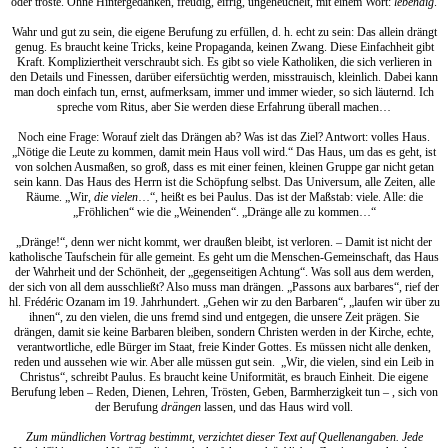
oder tröste. Ohne Hintergedanken, freudig, eifrig, ungeheuchelt, mit einem Wort:
lebendig
.
Wahr und gut zu sein, die eigene Berufung zu erfüllen, d. h. echt zu sein: Das allein drängt
genug. Es braucht keine Tricks, keine Propaganda, keinen Zwang. Diese Einfachheit gibt
Kraft. Kompliziertheit verschraubt sich. Es gibt so viele Katholiken, die sich verlieren in
den Details und Finessen, darüber eifersüchtig werden, misstrauisch, kleinlich. Dabei kann
man doch einfach tun, ernst, aufmerksam, immer und immer wieder, so sich läuternd. Ich
spreche vom Ritus, aber Sie werden diese Erfahrung überall machen…
Noch eine Frage: Worauf zielt das Drängen ab? Was ist das Ziel? Antwort: volles Haus.
„Nötige die Leute zu kommen, damit mein Haus voll wird.“ Das Haus, um das es geht, ist
von solchen Ausmaßen, so groß, dass es mit einer feinen, kleinen Gruppe gar nicht getan
sein kann. Das Haus des Herrn ist die Schöpfung selbst. Das Universum, alle Zeiten, alle
Räume. „Wir,
die vielen
…“, heißt es bei Paulus. Das ist der Maßstab: viele. Alle: die
„Fröhlichen“ wie die „Weinenden“. „Dränge alle zu kommen…“
„Dränge!“, denn wer nicht kommt, wer draußen bleibt, ist verloren. – Damit ist nicht der
katholische Taufschein für alle gemeint. Es geht um die Menschen-Gemeinschaft, das Haus
der Wahrheit und der Schönheit, der „gegenseitigen Achtung“. Was soll aus dem werden,
der sich von all dem ausschließt? Also muss man drängen. „Passons aux barbares“, rief der
hl. Frédéric Ozanam im 19. Jahrhundert. „Gehen wir zu den Barbaren“, „laufen wir über zu
ihnen“, zu den vielen, die uns fremd sind und entgegen, die unsere Zeit prägen. Sie
drängen, damit sie keine Barbaren bleiben, sondern Christen werden in der Kirche, echte,
verantwortliche, edle Bürger im Staat, freie Kinder Gottes. Es müssen nicht alle denken,
reden und aussehen wie wir. Aber alle müssen gut sein. „Wir, die vielen, sind ein Leib in
Christus“, schreibt Paulus. Es braucht keine Uniformität, es brauch Einheit. Die eigene
Berufung leben – Reden, Dienen, Lehren, Trösten, Geben, Barmherzigkeit tun – , sich von
der Berufung
drängen
lassen, und das Haus wird voll.
Zum mündlichen Vortrag bestimmt, verzichtet dieser Text auf Quellenangaben. Jede