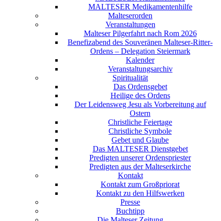
MALTESER Medikamentenhilfe
Malteserorden
Veranstaltungen
Malteser Pilgerfahrt nach Rom 2026
Benefizabend des Souveränen Malteser-Ritter-
Ordens – Delegation Steiermark
Kalender
Veranstaltungsarchiv
Spiritualität
Das Ordensgebet
Heilige des Ordens
Der Leidensweg Jesu als Vorbereitung auf
Ostern
Christliche Feiertage
Christliche Symbole
Gebet und Glaube
Das MALTESER Dienstgebet
Predigten unserer Ordenspriester
Predigten aus der Malteserkirche
Kontakt
Kontakt zum Großpriorat
Kontakt zu den Hilfswerken
Presse
Buchtipp
Die Malteser Zeitung