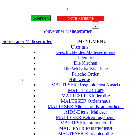
+
Spenden
Notfallkontakte
Souveräner Malteserorden
Souveräner Malteserorden
MENU
MENU
Über uns
Geschichte des Malteserordens
Literatur
Die Kirchen
Die Wirtschaftsbetriebe
Falsche Orden
Hilfswerke
MALTESER Hospitaldienst Austria
MALTESER Care
MALTESER Kinderhilfe
MALTESER Ordenshaus
MALTESER Alten- und Krankendienst
AIDS-Dienst Malteser
MALTESER Betreuungsdienst
MALTESER International
MALTESER Palliativdienst
MALTESER Rumänienhilfe