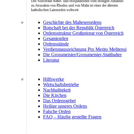
Der Souveräne Ritter- und Hospitalorden vom Heiligen Johannes
zu Jerusalem von Rhodos und von Malta ist einer der ältesten
katholischen Laienorden weltweit.
Geschichte des Malteserordens
Botschaft bei der Republik Österreich
Ordensstruktur Großpriorat von Österreich
Gesamtorden
Ordensstände
Verdienstauszeichnung Pro Merito Melitensi
Die Grossmeister/Grossmeister-Statthalter
Literatur
Hilfswerke
Wirtschaftsbetriebe
Nachhaltigkeit
Die Kirchen
Das Ordensgebet
Heilige unseres Ordens
Falsche Orden
FAQ – Häufig gestellte Fragen