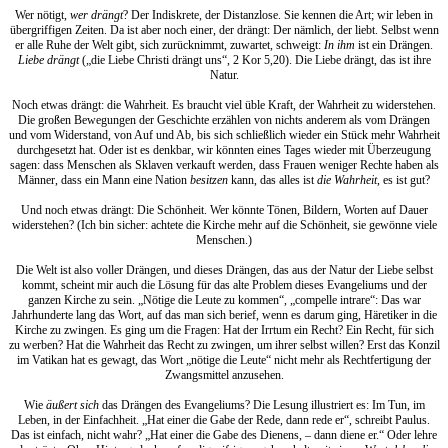
Wer nötigt,
wer drängt
? Der Indiskrete, der Distanzlose. Sie kennen die Art; wir leben in
übergriffigen Zeiten. Da ist aber noch einer, der drängt: Der nämlich, der liebt. Selbst wenn
er alle Ruhe der Welt gibt, sich zurücknimmt, zuwartet, schweigt:
In ihm
ist ein Drängen.
Liebe drängt
(„die Liebe Christi drängt uns“, 2 Kor 5,20). Die Liebe drängt, das ist ihre
Natur.
Noch etwas drängt: die Wahrheit. Es braucht viel üble Kraft, der Wahrheit zu widerstehen.
Die großen Bewegungen der Geschichte erzählen von nichts anderem als vom Drängen
und vom Widerstand, von Auf und Ab, bis sich schließlich wieder ein Stück mehr Wahrheit
durchgesetzt hat. Oder ist es denkbar, wir könnten eines Tages wieder mit Überzeugung
sagen: dass Menschen als Sklaven verkauft werden, dass Frauen weniger Rechte haben als
Männer, dass ein Mann eine Nation
besitzen
kann, das alles ist
die Wahrheit
, es ist gut?
Und noch etwas drängt: Die Schönheit. Wer könnte Tönen, Bildern, Worten auf Dauer
widerstehen? (Ich bin sicher: achtete die Kirche mehr auf die Schönheit, sie gewönne viele
Menschen.)
Die Welt ist also voller Drängen, und dieses Drängen, das aus der Natur der Liebe selbst
kommt, scheint mir auch die Lösung für das alte Problem dieses Evangeliums und der
ganzen Kirche zu sein. „Nötige die Leute zu kommen“, „compelle intrare“: Das war
Jahrhunderte lang das Wort, auf das man sich berief, wenn es darum ging, Häretiker in die
Kirche zu zwingen. Es ging um die Fragen: Hat der Irrtum ein Recht? Ein Recht, für sich
zu werben? Hat die Wahrheit das Recht zu zwingen, um ihrer selbst willen? Erst das Konzil
im Vatikan hat es gewagt, das Wort „nötige die Leute“ nicht mehr als Rechtfertigung der
Zwangsmittel anzusehen.
Wie
äußert sich
das Drängen des Evangeliums? Die Lesung illustriert es: Im Tun, im
Leben, in der Einfachheit. „Hat einer die Gabe der Rede, dann rede er“, schreibt Paulus.
Das ist einfach, nicht wahr? „Hat einer die Gabe des Dienens, – dann diene er.“ Oder lehre