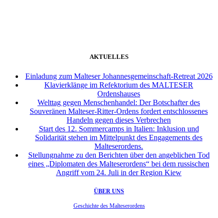
weiter
AKTUELLES
Einladung zum Malteser Johannesgemeinschaft-Retreat 2026
Klavierklänge im Refektorium des MALTESER
Ordenshauses
Welttag gegen Menschenhandel: Der Botschafter des
Souveränen Malteser-Ritter-Ordens fordert entschlossenes
Handeln gegen dieses Verbrechen
Start des 12. Sommercamps in Italien: Inklusion und
Solidarität stehen im Mittelpunkt des Engagements des
Malteserordens.
Stellungnahme zu den Berichten über den angeblichen Tod
eines „Diplomaten des Malteserordens“ bei dem russischen
Angriff vom 24. Juli in der Region Kiew
ÜBER UNS
Geschichte des Malteserordens