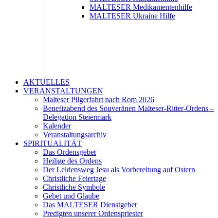
MALTESER Medikamentenhilfe
MALTESER Ukraine Hilfe
AKTUELLES
VERANSTALTUNGEN
Malteser Pilgerfahrt nach Rom 2026
Benefizabend des Souveränen Malteser-Ritter-Ordens –
Delegation Steiermark
Kalender
Veranstaltungsarchiv
SPIRITUALITÄT
Das Ordensgebet
Heilige des Ordens
Der Leidensweg Jesu als Vorbereitung auf Ostern
Christliche Feiertage
Christliche Symbole
Gebet und Glaube
Das MALTESER Dienstgebet
Predigten unserer Ordenspriester