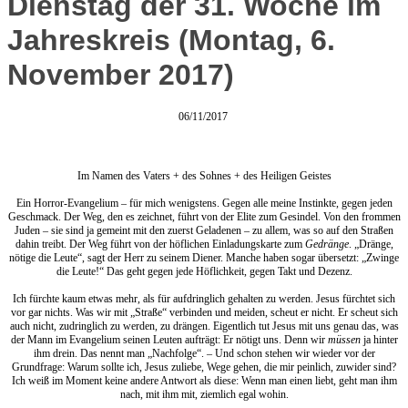
Dienstag der 31. Woche im
Jahreskreis (Montag, 6.
November 2017)
06/11/2017
Im Namen des Vaters + des Sohnes + des Heiligen Geistes
Ein Horror-Evangelium – für mich wenigstens. Gegen alle meine Instinkte, gegen jeden
Geschmack. Der Weg, den es zeichnet, führt von der Elite zum Gesindel. Von den frommen
Juden – sie sind ja gemeint mit den zuerst Geladenen – zu allem, was so auf den Straßen
dahin treibt. Der Weg führt von der höflichen Einladungskarte zum
Gedränge
. „Dränge,
nötige die Leute“, sagt der Herr zu seinem Diener. Manche haben sogar übersetzt: „Zwinge
die Leute!“ Das geht gegen jede Höflichkeit, gegen Takt und Dezenz.
Ich fürchte kaum etwas mehr, als für aufdringlich gehalten zu werden. Jesus fürchtet sich
vor gar nichts. Was wir mit „Straße“ verbinden und meiden, scheut er nicht. Er scheut sich
auch nicht, zudringlich zu werden, zu drängen. Eigentlich tut Jesus mit uns genau das, was
der Mann im Evangelium seinen Leuten aufträgt: Er nötigt uns. Denn wir
müssen
ja hinter
ihm drein. Das nennt man „Nachfolge“. – Und schon stehen wir wieder vor der
Grundfrage: Warum sollte ich, Jesus zuliebe, Wege gehen, die mir peinlich, zuwider sind?
Ich weiß im Moment keine andere Antwort als diese: Wenn man einen liebt, geht man ihm
nach, mit ihm mit, ziemlich egal wohin.