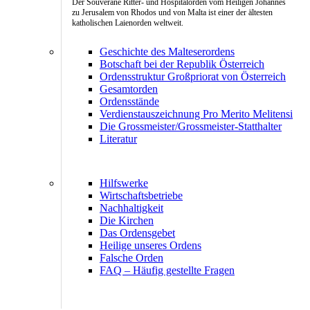
Der Souveräne Ritter- und Hospitalorden vom Heiligen Johannes
zu Jerusalem von Rhodos und von Malta ist einer der ältesten
katholischen Laienorden weltweit.
Geschichte des Malteserordens
Botschaft bei der Republik Österreich
Ordensstruktur Großpriorat von Österreich
Gesamtorden
Ordensstände
Verdienstauszeichnung Pro Merito Melitensi
Die Grossmeister/Grossmeister-Statthalter
Literatur
Hilfswerke
Wirtschaftsbetriebe
Nachhaltigkeit
Die Kirchen
Das Ordensgebet
Heilige unseres Ordens
Falsche Orden
FAQ – Häufig gestellte Fragen