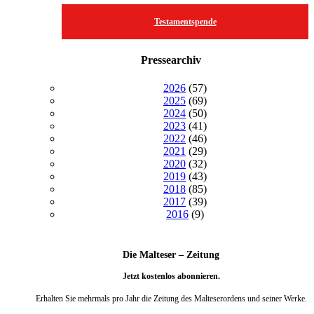
Testamentspende
Pressearchiv
2026
(57)
2025
(69)
2024
(50)
2023
(41)
2022
(46)
2021
(29)
2020
(32)
2019
(43)
2018
(85)
2017
(39)
2016
(9)
Die Malteser – Zeitung
Jetzt kostenlos abonnieren.
Erhalten Sie mehrmals pro Jahr die Zeitung des Malteserordens und seiner Werke.