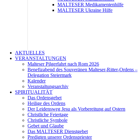
MALTESER Medikamentenhilfe
MALTESER Ukraine Hilfe
AKTUELLES
VERANSTALTUNGEN
Malteser Pilgerfahrt nach Rom 2026
Benefizabend des Souveränen Malteser-Ritter-Ordens –
Delegation Steiermark
Kalender
Veranstaltungsarchiv
SPIRITUALITÄT
Das Ordensgebet
Heilige des Ordens
Der Leidensweg Jesu als Vorbereitung auf Ostern
Christliche Feiertage
Christliche Symbole
Gebet und Glaube
Das MALTESER Dienstgebet
Predigten unserer Ordenspriester