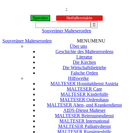
+
Spenden
Notfallkontakte
Souveräner Malteserorden
Souveräner Malteserorden
MENU
MENU
Über uns
Geschichte des Malteserordens
Literatur
Die Kirchen
Die Wirtschaftsbetriebe
Falsche Orden
Hilfswerke
MALTESER Hospitaldienst Austria
MALTESER Care
MALTESER Kinderhilfe
MALTESER Ordenshaus
MALTESER Alten- und Krankendienst
AIDS-Dienst Malteser
MALTESER Betreuungsdienst
MALTESER International
MALTESER Palliativdienst
MALTESER Rumänienhilfe