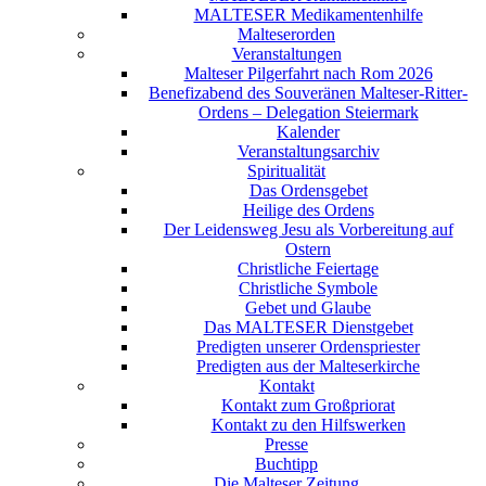
MALTESER Medikamentenhilfe
Malteserorden
Veranstaltungen
Malteser Pilgerfahrt nach Rom 2026
Benefizabend des Souveränen Malteser-Ritter-
Ordens – Delegation Steiermark
Kalender
Veranstaltungsarchiv
Spiritualität
Das Ordensgebet
Heilige des Ordens
Der Leidensweg Jesu als Vorbereitung auf
Ostern
Christliche Feiertage
Christliche Symbole
Gebet und Glaube
Das MALTESER Dienstgebet
Predigten unserer Ordenspriester
Predigten aus der Malteserkirche
Kontakt
Kontakt zum Großpriorat
Kontakt zu den Hilfswerken
Presse
Buchtipp
Die Malteser Zeitung