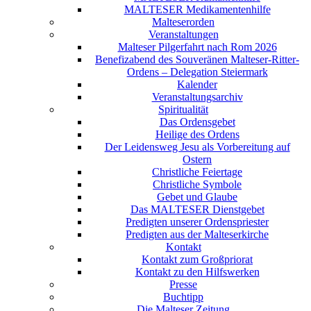
MALTESER Medikamentenhilfe
Malteserorden
Veranstaltungen
Malteser Pilgerfahrt nach Rom 2026
Benefizabend des Souveränen Malteser-Ritter-
Ordens – Delegation Steiermark
Kalender
Veranstaltungsarchiv
Spiritualität
Das Ordensgebet
Heilige des Ordens
Der Leidensweg Jesu als Vorbereitung auf
Ostern
Christliche Feiertage
Christliche Symbole
Gebet und Glaube
Das MALTESER Dienstgebet
Predigten unserer Ordenspriester
Predigten aus der Malteserkirche
Kontakt
Kontakt zum Großpriorat
Kontakt zu den Hilfswerken
Presse
Buchtipp
Die Malteser Zeitung