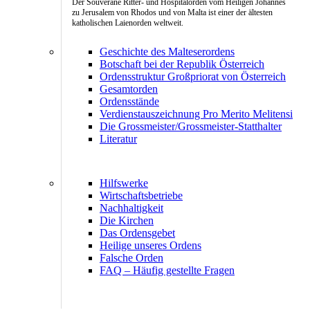
Der Souveräne Ritter- und Hospitalorden vom Heiligen Johannes
zu Jerusalem von Rhodos und von Malta ist einer der ältesten
katholischen Laienorden weltweit.
Geschichte des Malteserordens
Botschaft bei der Republik Österreich
Ordensstruktur Großpriorat von Österreich
Gesamtorden
Ordensstände
Verdienstauszeichnung Pro Merito Melitensi
Die Grossmeister/Grossmeister-Statthalter
Literatur
Hilfswerke
Wirtschaftsbetriebe
Nachhaltigkeit
Die Kirchen
Das Ordensgebet
Heilige unseres Ordens
Falsche Orden
FAQ – Häufig gestellte Fragen