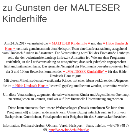
zu Gunsten der MALTESER
Kinderhilfe
»
«
»
Am 24.09.2017 veranstaltet die
MALTESER Kinderhilfe
und das
Hilde Umdasch
«
Haus
erstmals gemeinsam mit dem Heilsport-Team eine Laufveranstaltung ausgehend
vom Umdasch Stadion in Amstettten. Die Veranstaltung wird Teil des Eisenstraße Laufcups
sein, der der bedeutendste Laufcup im Bezirk Amstetten ist. Wie aus dem Programm
ersichtlich, ist die Laufveranstaltung so ausgerichtet, dass sich jeder/jede angesprochen
fühlt und mitmachen kann. Das gesamte Nenngeld der Nachwuchsbewerbe sowie ein Teil
»
«
der 5 und 10 km Bewerbes kommen der
„MALTESER Kinderhilfe“
für das Hilde
Umdasch Haus zugute.
Mit diesen Mitteln sollen schwerstkranke Kinder mit einer lebensverkürzenden Diagnose,
»
«
die im
Hilde Umdasch Haus
liebevoll gepflegt und betreut w
erden, unterstützt werden.
Um diese Veranstaltung zugunsten der schwerkranken Kinder und Jugendlichen überhaupt
zu ermöglichen zu können, sind wir auf Ihre finanzielle Unterstützung angewiesen.
Diese kann einerseits über unsere Werbepackages (Details entnehmen Sie bitte dem
Programmheft) erfolgen, andererseits kann Unterstützung natürlich auch in Form von
Sachpreisen, Gutscheinen, Pokalspenden oder Beigaben für das Startersackerl bestehen.
Information: Reinhard Gruber, Obmann Verein Heilsport – Team, Telefon: +43 676 748 77
99,
http://www.kinderhilfelauf.at