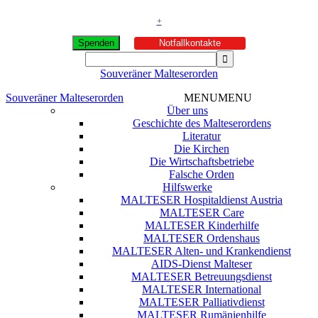
+
Spenden
Notfallkontakte
Souveräner Malteserorden
Souveräner Malteserorden
MENU
MENU
Über uns
Geschichte des Malteserordens
Literatur
Die Kirchen
Die Wirtschaftsbetriebe
Falsche Orden
Hilfswerke
MALTESER Hospitaldienst Austria
MALTESER Care
MALTESER Kinderhilfe
MALTESER Ordenshaus
MALTESER Alten- und Krankendienst
AIDS-Dienst Malteser
MALTESER Betreuungsdienst
MALTESER International
MALTESER Palliativdienst
MALTESER Rumänienhilfe