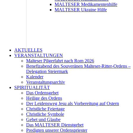
MALTESER Medikamentenhilfe
MALTESER Ukraine Hilfe
AKTUELLES
VERANSTALTUNGEN
Malteser Pilgerfahrt nach Rom 2026
Benefizabend des Souveränen Malteser-Ritter-Ordens –
Delegation Steiermark
Kalender
Veranstaltungsarchiv
SPIRITUALITÄT
Das Ordensgebet
Heilige des Ordens
Der Leidensweg Jesu als Vorbereitung auf Ostern
Christliche Feiertage
Christliche Symbole
Gebet und Glaube
Das MALTESER Dienstgebet
Predigten unserer Ordenspriester