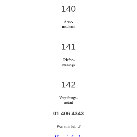
140
Ärzte-
notdienst
141
Telefon-
seelsorge
142
Vergiftungs-
notruf
01 406 4343
Was tun bei…?