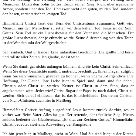
Menschen. Durch den Sohn Gottes. Durch seinen Sieg. Nicht über irgendeine
Armee, sondern über den Tod. Und zwar nicht den guten, milden Tod, sondern
den bösen, zerstörerischen, ewigen Tod.
Himmelfahrt Christi fasst den Kern des Christentums zusammen: Gott wird
Mensch, um den Menschen zu retten vor dem kalten Tod. Jesus ist der Sohn
Gottes. Sein Tod ist ein Liebesbeweis für den Vater und die Menschen. Der
größte Liebesbeweis, der je erbracht wurde. Seine Auferstehung von den Toten
ist der Wendepunkt der Weltgeschichte.
Sehr einfach. Und unfassbar. Eine unfassbare Geschichte. Die größte und beste
und tollste aller Zeiten. Ich glaube, sie ist wahr.
Wenn Sie damit gar nichts anfangen können, sind Sie kein Christ. Sehr einfach.
Wenn Sie diese Geschichte anrührt, umtreibt, beschäftigt, Ihnen Fragen aufgibt,
wenn Sie sich wünschen, glauben zu können, wenn überhaupt irgendwie Ihre
Hoffnung, Ihr Glaube, Ihre Liebe hier im Spiel sind, dann sind Sie dabei,
Christin oder Christ zu werden. Keiner ist Christ in dem Sinn, dass er
angekommen wäre. Jeder
wird
Christ. Sogar der Papst ist noch dabei, Christ zu
werden. Sich darauf einlassen, das ist das Entscheidende. Das trennt Christen
von Nicht-Christen, auch hier in Mailberg.
Himmelfahrt Christi: Auftrag ausgeführt! Jesus kommt zurück dorthin, wo er
vorher war. Beim Vater. Alles ist gut. Der rettende, der tröstliche Sieg. Nichts
anderes bedeutet der Glaubenssatz: „Er sitzt zur Rechten Gottes.“ Himmelfahrt
Christi bedeutet zweitens: Ausweitung der Kampfzone.
Ich bin jetzt hier, in Mailberg, nicht in Wien. Und Sie sind hier, in der Kirche