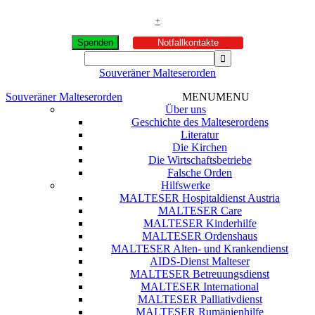
+
Spenden
Notfallkontakte
Souveräner Malteserorden
Souveräner Malteserorden
MENU
MENU
Über uns
Geschichte des Malteserordens
Literatur
Die Kirchen
Die Wirtschaftsbetriebe
Falsche Orden
Hilfswerke
MALTESER Hospitaldienst Austria
MALTESER Care
MALTESER Kinderhilfe
MALTESER Ordenshaus
MALTESER Alten- und Krankendienst
AIDS-Dienst Malteser
MALTESER Betreuungsdienst
MALTESER International
MALTESER Palliativdienst
MALTESER Rumänienhilfe