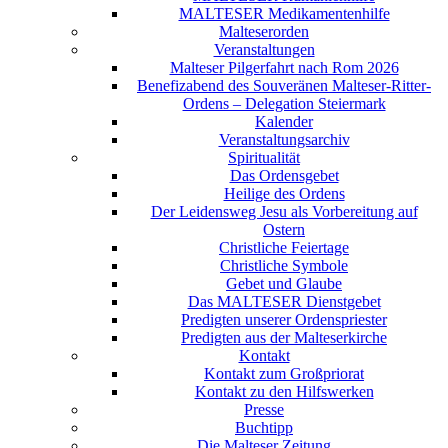
MALTESER Medikamentenhilfe
Malteserorden
Veranstaltungen
Malteser Pilgerfahrt nach Rom 2026
Benefizabend des Souveränen Malteser-Ritter-
Ordens – Delegation Steiermark
Kalender
Veranstaltungsarchiv
Spiritualität
Das Ordensgebet
Heilige des Ordens
Der Leidensweg Jesu als Vorbereitung auf
Ostern
Christliche Feiertage
Christliche Symbole
Gebet und Glaube
Das MALTESER Dienstgebet
Predigten unserer Ordenspriester
Predigten aus der Malteserkirche
Kontakt
Kontakt zum Großpriorat
Kontakt zu den Hilfswerken
Presse
Buchtipp
Die Malteser Zeitung