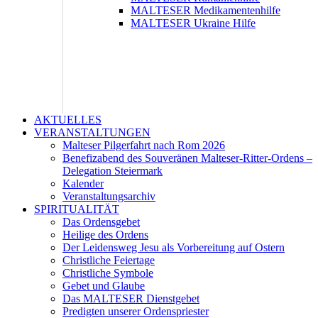
MALTESER Medikamentenhilfe
MALTESER Ukraine Hilfe
AKTUELLES
VERANSTALTUNGEN
Malteser Pilgerfahrt nach Rom 2026
Benefizabend des Souveränen Malteser-Ritter-Ordens –
Delegation Steiermark
Kalender
Veranstaltungsarchiv
SPIRITUALITÄT
Das Ordensgebet
Heilige des Ordens
Der Leidensweg Jesu als Vorbereitung auf Ostern
Christliche Feiertage
Christliche Symbole
Gebet und Glaube
Das MALTESER Dienstgebet
Predigten unserer Ordenspriester