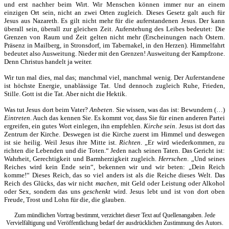
und erst nachher beim Wirt. Wir Menschen können immer nur an einem
einzigen Ort sein, nicht an zwei Orten zugleich. Dieses Gesetz galt auch für
Jesus aus Nazareth. Es gilt nicht mehr für die auferstandenen Jesus. Der kann
überall sein, überall zur gleichen Zeit. Auferstehung des Leibes bedeutet: Die
Grenzen von Raum und Zeit gelten nicht mehr (Erscheinungen nach Ostern.
Präsenz in Mailberg, in Stronsdorf, im Tabernakel, in den Herzen). Himmelfahrt
bedeutet also Ausweitung. Nieder mit den Grenzen! Ausweitung der Kampfzone.
Denn Christus handelt ja weiter.
Wir tun mal dies, mal das; manchmal viel, manchmal wenig. Der Auferstandene
ist höchste Energie, unablässige Tat. Und dennoch zugleich Ruhe, Frieden,
Stille. Gott ist die Tat. Aber nicht die Hektik.
Was tut Jesus dort beim Vater?
Anbeten
. Sie wissen, was das ist: Bewundern (…)
Eintreten
. Auch das kennen Sie. Es kommt vor, dass Sie für einen anderen Partei
ergreifen, ein gutes Wort einlegen, ihn empfehlen.
Kirche sein
. Jesus ist dort das
Zentrum der Kirche. Deswegen ist die Kirche zuerst im Himmel und deswegen
ist sie heilig. Weil Jesus ihre Mitte ist.
Richten
. „Er wird wiederkommen, zu
richten die Lebenden und die Toten.“ Jeden nach seinen Taten. Das Gericht ist:
Wahrheit, Gerechtigkeit und Barmherzigkeit zugleich.
Herrschen
. „Und seines
Reiches wird kein Ende sein“, bekennen wir und wir beten: „Dein Reich
komme!“ Dieses Reich, das so viel anders ist als die Reiche dieses Welt. Das
Reich des Glücks, das wir nicht
machen
, mit Geld oder Leistung oder Alkohol
oder Sex, sondern das uns
geschenkt
wird. Jesus lebt und ist von dort oben
Freude, Trost und Lohn für die, die glauben.
Zum mündlichen Vortrag bestimmt, verzichtet dieser Text auf Quellenangaben. Jede
Vervielfältigung und Veröffentlichung bedarf der ausdrücklichen Zustimmung des Autors.