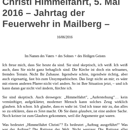
Christi Himmelfahrt, 5. Mai
2016 – Jahrtag der
Feuerwehr in Mailberg –
16/06/2016
Im Namen des Vaters + des Sohnes + des Heiligen Geistes
Ich freue mich, dass Sie heute da sind. Sie sind skeptisch, ich weiß. Ich weiß
auch, dass Sie nicht ganz behaglich sind. Die Kirche ist doch ein seltsames,
fremdes Terrain. Nicht Ihr Zuhause. Irgendwie schön, irgendwie richtig, aber
auch eigenartig, fast bis zum Unsympathischen. Das liegt nicht an mir; es wäre
mit einem anderen Pfarrer nicht viel anders. So ist Ihre Situation jetzt, – und ich
kann daran gar nicht viel ändern, fürchte ich.
Sie sind skeptisch. Auch deswegen: „Himmelfahrt“, „Auferstehung“… kein
vernünftiger, aufgeklärter, moderner Mensch kann solches Zeug wirklich
glauben. Ich schon. Ich glaube, dass es wahr ist. Und ich traue mir zu, das alles
so zu erklären, dass es
Sinn
macht. Ob Sie dann
glauben
, ist eine andere Sache.
Noch keiner ist zum Glauben gekommen, weil die Argumente gut waren.
Was bedeutet „Himmelfahrt Christi“? Es bedeutet „Auftrag ausgeführt!“ Was
war der Auftrag? Die Rettung der Welt. Nicht weniger. Die Rettung aller