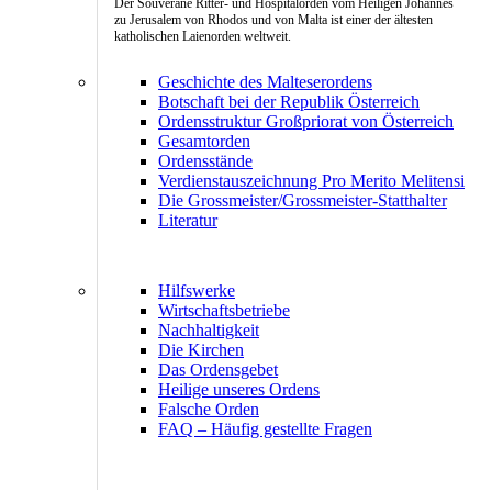
Der Souveräne Ritter- und Hospitalorden vom Heiligen Johannes
zu Jerusalem von Rhodos und von Malta ist einer der ältesten
katholischen Laienorden weltweit.
Geschichte des Malteserordens
Botschaft bei der Republik Österreich
Ordensstruktur Großpriorat von Österreich
Gesamtorden
Ordensstände
Verdienstauszeichnung Pro Merito Melitensi
Die Grossmeister/Grossmeister-Statthalter
Literatur
Hilfswerke
Wirtschaftsbetriebe
Nachhaltigkeit
Die Kirchen
Das Ordensgebet
Heilige unseres Ordens
Falsche Orden
FAQ – Häufig gestellte Fragen