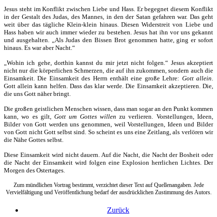
Jesus steht im Konflikt zwischen Liebe und Hass. Er begegnet diesem Konflikt
in der Gestalt des Judas, des Mannes, in den der Satan gefahren war. Das geht
weit über das tägliche Klein-klein hinaus. Diesen Widerstreit von Liebe und
Hass haben wir auch immer wieder zu bestehen. Jesus hat ihn vor uns gekannt
und ausgehalten. „Als Judas den Bissen Brot genommen hatte, ging er sofort
hinaus. Es war aber Nacht.“
„Wohin ich gehe, dorthin kannst du mir jetzt nicht folgen.“ Jesus akzeptiert
nicht nur die körperlichen Schmerzen, die auf ihn zukommen, sondern auch die
Einsamkeit. Die Einsamkeit des Herrn enthält eine große Lehre:
Gott allein
.
Gott allein kann helfen. Dass das klar werde. Die Einsamkeit akzeptieren. Die,
die uns Gott näher bringt.
Die großen geistlichen Menschen wissen, dass man sogar an den Punkt kommen
kann, wo es gilt,
Gott um Gottes willen
zu verlieren. Vorstellungen, Ideen,
Bilder von Gott werden uns genommen, weil Vorstellungen, Ideen und Bilder
von Gott nicht Gott selbst sind. So scheint es uns eine Zeitlang, als verlören wir
die Nähe Gottes selbst.
Diese Einsamkeit wird nicht dauern. Auf die Nacht, die Nacht der Bosheit oder
die Nacht der Einsamkeit wird folgen eine Explosion herrlichen Lichtes. Der
Morgen des Ostertages.
Zum mündlichen Vortrag bestimmt, verzichtet dieser Text auf Quellenangaben. Jede
Vervielfältigung und Veröffentlichung bedarf der ausdrücklichen Zustimmung des Autors.
Zurück