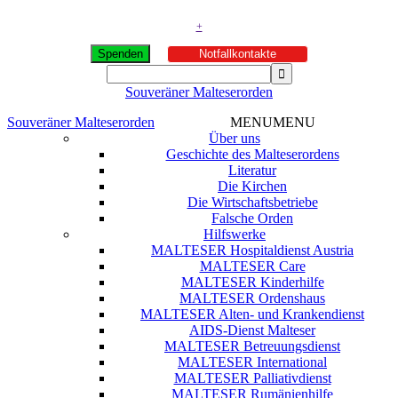
+
Spenden
Notfallkontakte
Souveräner Malteserorden
Souveräner Malteserorden
MENU
MENU
Über uns
Geschichte des Malteserordens
Literatur
Die Kirchen
Die Wirtschaftsbetriebe
Falsche Orden
Hilfswerke
MALTESER Hospitaldienst Austria
MALTESER Care
MALTESER Kinderhilfe
MALTESER Ordenshaus
MALTESER Alten- und Krankendienst
AIDS-Dienst Malteser
MALTESER Betreuungsdienst
MALTESER International
MALTESER Palliativdienst
MALTESER Rumänienhilfe