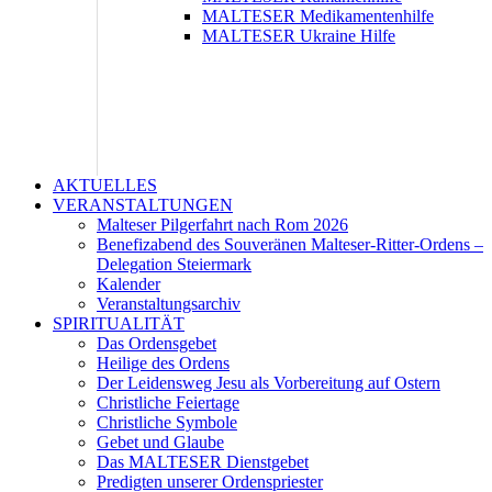
MALTESER Medikamentenhilfe
MALTESER Ukraine Hilfe
AKTUELLES
VERANSTALTUNGEN
Malteser Pilgerfahrt nach Rom 2026
Benefizabend des Souveränen Malteser-Ritter-Ordens –
Delegation Steiermark
Kalender
Veranstaltungsarchiv
SPIRITUALITÄT
Das Ordensgebet
Heilige des Ordens
Der Leidensweg Jesu als Vorbereitung auf Ostern
Christliche Feiertage
Christliche Symbole
Gebet und Glaube
Das MALTESER Dienstgebet
Predigten unserer Ordenspriester