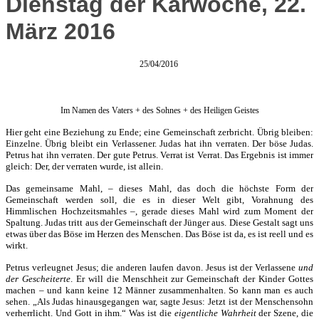
Dienstag der Karwoche, 22.
März 2016
25/04/2016
Im Namen des Vaters + des Sohnes + des Heiligen Geistes
Hier geht eine Beziehung zu Ende; eine Gemeinschaft zerbricht. Übrig bleiben:
Einzelne. Übrig bleibt ein Verlassener. Judas hat ihn verraten. Der böse Judas.
Petrus hat ihn verraten. Der gute Petrus. Verrat ist Verrat. Das Ergebnis ist immer
gleich: Der, der verraten wurde, ist allein.
Das gemeinsame Mahl, – dieses Mahl, das doch die höchste Form der
Gemeinschaft werden soll, die es in dieser Welt gibt, Vorahnung des
Himmlischen Hochzeitsmahles –, gerade dieses Mahl wird zum Moment der
Spaltung. Judas tritt aus der Gemeinschaft der Jünger aus. Diese Gestalt sagt uns
etwas über das Böse im Herzen des Menschen. Das Böse ist da, es ist reell und es
wirkt.
Petrus verleugnet Jesus; die anderen laufen davon. Jesus ist der Verlassene
und
der Gescheiterte
. Er will die Menschheit zur Gemeinschaft der Kinder Gottes
machen – und kann keine 12 Männer zusammenhalten. So kann man es auch
sehen. „Als Judas hinausgegangen war, sagte Jesus: Jetzt ist der Menschensohn
verherrlicht. Und Gott in ihm.“ Was ist die
eigentliche Wahrheit
der Szene, die