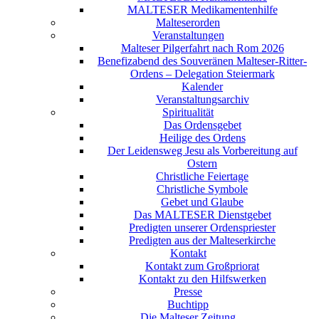
MALTESER Medikamentenhilfe
Malteserorden
Veranstaltungen
Malteser Pilgerfahrt nach Rom 2026
Benefizabend des Souveränen Malteser-Ritter-
Ordens – Delegation Steiermark
Kalender
Veranstaltungsarchiv
Spiritualität
Das Ordensgebet
Heilige des Ordens
Der Leidensweg Jesu als Vorbereitung auf
Ostern
Christliche Feiertage
Christliche Symbole
Gebet und Glaube
Das MALTESER Dienstgebet
Predigten unserer Ordenspriester
Predigten aus der Malteserkirche
Kontakt
Kontakt zum Großpriorat
Kontakt zu den Hilfswerken
Presse
Buchtipp
Die Malteser Zeitung