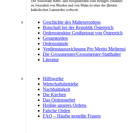
Der Souveräne Ritter- und Hospitalorden vom Heiligen Johannes
zu Jerusalem von Rhodos und von Malta ist einer der ältesten
katholischen Laienorden weltweit.
Geschichte des Malteserordens
Botschaft bei der Republik Österreich
Ordensstruktur Großpriorat von Österreich
Gesamtorden
Ordensstände
Verdienstauszeichnung Pro Merito Melitensi
Die Grossmeister/Grossmeister-Statthalter
Literatur
Hilfswerke
Wirtschaftsbetriebe
Nachhaltigkeit
Die Kirchen
Das Ordensgebet
Heilige unseres Ordens
Falsche Orden
FAQ – Häufig gestellte Fragen