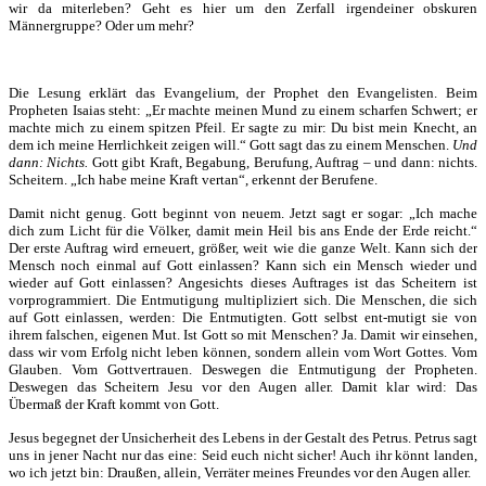
wir da miterleben? Geht es hier um den Zerfall irgendeiner obskuren
Männergruppe? Oder um mehr?
Die Lesung erklärt das Evangelium, der Prophet den Evangelisten. Beim
Propheten Isaias steht: „Er machte meinen Mund zu einem scharfen Schwert; er
machte mich zu einem spitzen Pfeil. Er sagte zu mir: Du bist mein Knecht, an
dem ich meine Herrlichkeit zeigen will.“ Gott sagt das zu einem Menschen.
Und
dann: Nichts.
Gott gibt Kraft, Begabung, Berufung, Auftrag – und dann: nichts.
Scheitern. „Ich habe meine Kraft vertan“, erkennt der Berufene.
Damit nicht genug. Gott beginnt von neuem. Jetzt sagt er sogar: „Ich mache
dich zum Licht für die Völker, damit mein Heil bis ans Ende der Erde reicht.“
Der erste Auftrag wird erneuert, größer, weit wie die ganze Welt. Kann sich der
Mensch noch einmal auf Gott einlassen? Kann sich ein Mensch wieder und
wieder auf Gott einlassen? Angesichts dieses Auftrages ist das Scheitern ist
vorprogrammiert. Die Entmutigung multipliziert sich. Die Menschen, die sich
auf Gott einlassen, werden: Die Entmutigten. Gott selbst ent-mutigt sie von
ihrem falschen, eigenen Mut. Ist Gott so mit Menschen? Ja. Damit wir einsehen,
dass wir vom Erfolg nicht leben können, sondern allein vom Wort Gottes. Vom
Glauben. Vom Gottvertrauen. Deswegen die Entmutigung der Propheten.
Deswegen das Scheitern Jesu vor den Augen aller. Damit klar wird: Das
Übermaß der Kraft kommt von Gott.
Jesus begegnet der Unsicherheit des Lebens in der Gestalt des Petrus. Petrus sagt
uns in jener Nacht nur das eine: Seid euch nicht sicher! Auch ihr könnt landen,
wo ich jetzt bin: Draußen, allein, Verräter meines Freundes vor den Augen aller.