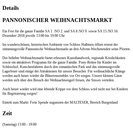
Details
PANNONISCHER WEIHNACHTSMARKT
Ein Fest für die ganze Familie SA 1. /SO 2. und SA 8./SO 9. sowie SA 15./SO 16.
Dezember 2018 jeweils 13:00 bis 19:00 Uhr
Im wunderschönen, historischen Ambiente von Schloss Halbturn öffnet erneut der
stimmungsvolle Pannonische Weihnachtsmarkt an drei Advent-Wochenenden seine Pforten.
Der beliebte Weihnachtsmarkt bietet erlesenes Kunsthandwerk, regionale Köstlichkeiten
sowie ein attraktives Programm für die ganze Familie. Pony-Reiten für Kinder im
Schlosshof, Kutschenfahrten durch den romantischen Park und das stimmungsvolle
Lagerfeuer sind einige der Attraktionen für unsere Besucher. Für weihnachtliche Klänge
werden auch heuer wieder die Bläserensembles vor Ort sorgen. Unsere kleinen Gäste
werden sich über den Besuch der Weihnachtsengerl freuen, die Süsses verteilen.
Auch heuer wieder wird eine lebende Krippe vor dem Schloss wird nicht nur bei Kindern
für Begeisterung sorgen!
Eintritt zum Markt: Freie Spende zugunsten der MALTESER, Bereich Burgenland
Zeit
(Samstag) 13:00 - 19:00