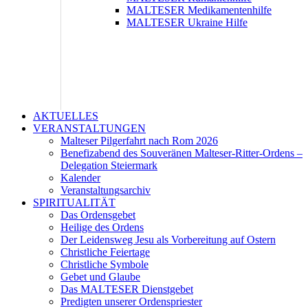
MALTESER Medikamentenhilfe
MALTESER Ukraine Hilfe
AKTUELLES
VERANSTALTUNGEN
Malteser Pilgerfahrt nach Rom 2026
Benefizabend des Souveränen Malteser-Ritter-Ordens –
Delegation Steiermark
Kalender
Veranstaltungsarchiv
SPIRITUALITÄT
Das Ordensgebet
Heilige des Ordens
Der Leidensweg Jesu als Vorbereitung auf Ostern
Christliche Feiertage
Christliche Symbole
Gebet und Glaube
Das MALTESER Dienstgebet
Predigten unserer Ordenspriester