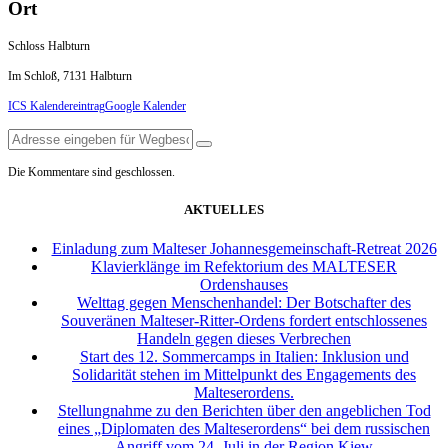
Ort
Schloss Halbturn
Im Schloß, 7131 Halbturn
ICS Kalendereintrag
Google Kalender
Die Kommentare sind geschlossen.
AKTUELLES
Einladung zum Malteser Johannesgemeinschaft-Retreat 2026
Klavierklänge im Refektorium des MALTESER
Ordenshauses
Welttag gegen Menschenhandel: Der Botschafter des
Souveränen Malteser-Ritter-Ordens fordert entschlossenes
Handeln gegen dieses Verbrechen
Start des 12. Sommercamps in Italien: Inklusion und
Solidarität stehen im Mittelpunkt des Engagements des
Malteserordens.
Stellungnahme zu den Berichten über den angeblichen Tod
eines „Diplomaten des Malteserordens“ bei dem russischen
Angriff vom 24. Juli in der Region Kiew