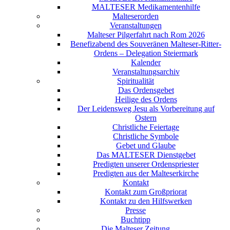
MALTESER Medikamentenhilfe
Malteserorden
Veranstaltungen
Malteser Pilgerfahrt nach Rom 2026
Benefizabend des Souveränen Malteser-Ritter-
Ordens – Delegation Steiermark
Kalender
Veranstaltungsarchiv
Spiritualität
Das Ordensgebet
Heilige des Ordens
Der Leidensweg Jesu als Vorbereitung auf
Ostern
Christliche Feiertage
Christliche Symbole
Gebet und Glaube
Das MALTESER Dienstgebet
Predigten unserer Ordenspriester
Predigten aus der Malteserkirche
Kontakt
Kontakt zum Großpriorat
Kontakt zu den Hilfswerken
Presse
Buchtipp
Die Malteser Zeitung