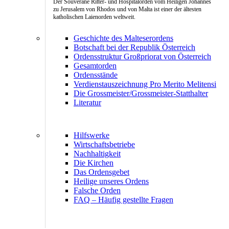
Der Souveräne Ritter- und Hospitalorden vom Heiligen Johannes
zu Jerusalem von Rhodos und von Malta ist einer der ältesten
katholischen Laienorden weltweit.
Geschichte des Malteserordens
Botschaft bei der Republik Österreich
Ordensstruktur Großpriorat von Österreich
Gesamtorden
Ordensstände
Verdienstauszeichnung Pro Merito Melitensi
Die Grossmeister/Grossmeister-Statthalter
Literatur
Hilfswerke
Wirtschaftsbetriebe
Nachhaltigkeit
Die Kirchen
Das Ordensgebet
Heilige unseres Ordens
Falsche Orden
FAQ – Häufig gestellte Fragen