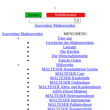
+
Spenden
Notfallkontakte
Souveräner Malteserorden
Souveräner Malteserorden
MENU
MENU
Über uns
Geschichte des Malteserordens
Literatur
Die Kirchen
Die Wirtschaftsbetriebe
Falsche Orden
Hilfswerke
MALTESER Hospitaldienst Austria
MALTESER Care
MALTESER Kinderhilfe
MALTESER Ordenshaus
MALTESER Alten- und Krankendienst
AIDS-Dienst Malteser
MALTESER Betreuungsdienst
MALTESER International
MALTESER Palliativdienst
MALTESER Rumänienhilfe