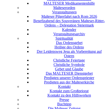
MALTESER Medikamentenhilfe
Malteserorden
Veranstaltungen
Malteser Pilgerfahrt nach Rom 2026
Benefizabend des Souveränen Malteser-Ritter-
Ordens – Delegation Steiermark
Kalender
Veranstaltungsarchiv
Spiritualität
Das Ordensgebet
Heilige des Ordens
Der Leidensweg Jesu als Vorbereitung auf
Ostern
Christliche Feiertage
Christliche Symbole
Gebet und Glaube
Das MALTESER Dienstgebet
Predigten unserer Ordenspriester
Predigten aus der Malteserkirche
Kontakt
Kontakt zum Großpriorat
Kontakt zu den Hilfswerken
Presse
Buchtipp
Die Malteser Zeitung