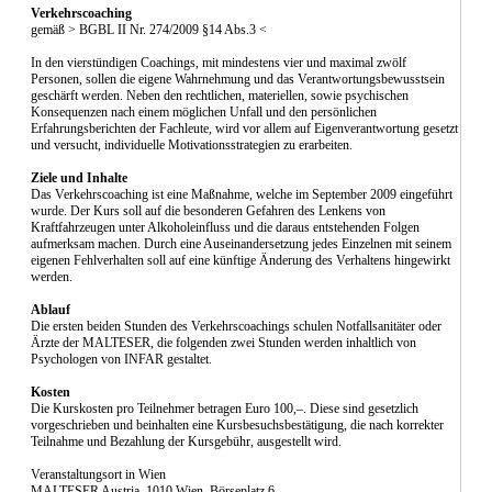
Verkehrscoaching
gemäß > BGBL II Nr. 274/2009 §14 Abs.3 <
In den vierstündigen Coachings, mit mindestens vier und maximal zwölf
Personen, sollen die eigene Wahrnehmung und das Verantwortungsbewusstsein
geschärft werden. Neben den rechtlichen, materiellen, sowie psychischen
Konsequenzen nach einem möglichen Unfall und den persönlichen
Erfahrungsberichten der Fachleute, wird vor allem auf Eigenverantwortung gesetzt
und versucht, individuelle Motivationsstrategien zu erarbeiten.
Ziele und Inhalte
Das Verkehrscoaching ist eine Maßnahme, welche im September 2009 eingeführt
wurde. Der Kurs soll auf die besonderen Gefahren des Lenkens von
Kraftfahrzeugen unter Alkoholeinfluss und die daraus entstehenden Folgen
aufmerksam machen. Durch eine Auseinandersetzung jedes Einzelnen mit seinem
eigenen Fehlverhalten soll auf eine künftige Änderung des Verhaltens hingewirkt
werden.
Ablauf
Die ersten beiden Stunden des Verkehrscoachings schulen Notfallsanitäter oder
Ärzte der MALTESER, die folgenden zwei Stunden werden inhaltlich von
Psychologen von INFAR gestaltet.
Kosten
Die Kurskosten pro Teilnehmer betragen Euro 100,–. Diese sind gesetzlich
vorgeschrieben und beinhalten eine Kursbesuchsbestätigung, die nach korrekter
Teilnahme und Bezahlung der Kursgebühr, ausgestellt wird.
Veranstaltungsort in Wien
MALTESER Austria, 1010 Wien, Börseplatz 6