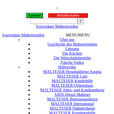
+
Spenden
Notfallkontakte
Souveräner Malteserorden
Souveräner Malteserorden
MENU
MENU
Über uns
Geschichte des Malteserordens
Literatur
Die Kirchen
Die Wirtschaftsbetriebe
Falsche Orden
Hilfswerke
MALTESER Hospitaldienst Austria
MALTESER Care
MALTESER Kinderhilfe
MALTESER Ordenshaus
MALTESER Alten- und Krankendienst
AIDS-Dienst Malteser
MALTESER Betreuungsdienst
MALTESER International
MALTESER Palliativdienst
MALTESER Rumänienhilfe