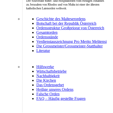
Der Souveräne Ritter- und Hospitalorden vom Heiligen Johannes
zu Jerusalem von Rhodos und von Malta ist einer der ältesten
katholischen Laienorden weltweit.
Geschichte des Malteserordens
Botschaft bei der Republik Österreich
Ordensstruktur Großpriorat von Österreich
Gesamtorden
Ordensstände
Verdienstauszeichnung Pro Merito Melitensi
Die Grossmeister/Grossmeister-Statthalter
Literatur
Hilfswerke
Wirtschaftsbetriebe
Nachhaltigkeit
Die Kirchen
Das Ordensgebet
Heilige unseres Ordens
Falsche Orden
FAQ – Häufig gestellte Fragen