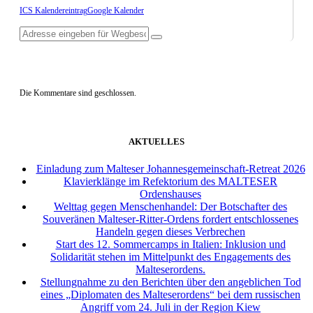
ICS Kalendereintrag
Google Kalender
Die Kommentare sind geschlossen.
AKTUELLES
Einladung zum Malteser Johannesgemeinschaft-Retreat 2026
Klavierklänge im Refektorium des MALTESER
Ordenshauses
Welttag gegen Menschenhandel: Der Botschafter des
Souveränen Malteser-Ritter-Ordens fordert entschlossenes
Handeln gegen dieses Verbrechen
Start des 12. Sommercamps in Italien: Inklusion und
Solidarität stehen im Mittelpunkt des Engagements des
Malteserordens.
Stellungnahme zu den Berichten über den angeblichen Tod
eines „Diplomaten des Malteserordens“ bei dem russischen
Angriff vom 24. Juli in der Region Kiew