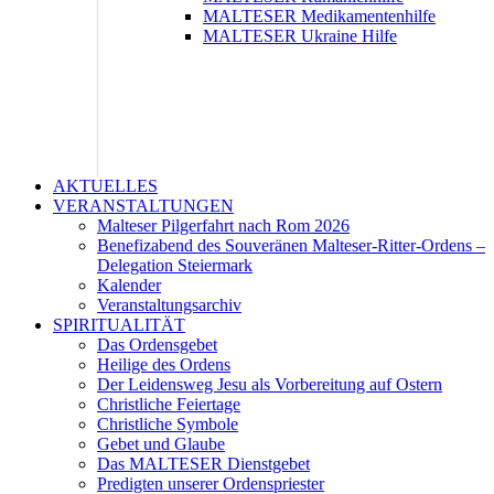
MALTESER Medikamentenhilfe
MALTESER Ukraine Hilfe
AKTUELLES
VERANSTALTUNGEN
Malteser Pilgerfahrt nach Rom 2026
Benefizabend des Souveränen Malteser-Ritter-Ordens –
Delegation Steiermark
Kalender
Veranstaltungsarchiv
SPIRITUALITÄT
Das Ordensgebet
Heilige des Ordens
Der Leidensweg Jesu als Vorbereitung auf Ostern
Christliche Feiertage
Christliche Symbole
Gebet und Glaube
Das MALTESER Dienstgebet
Predigten unserer Ordenspriester