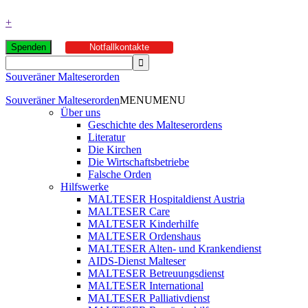
+
Spenden
Notfallkontakte
Souveräner Malteserorden
Souveräner Malteserorden
MENU
MENU
Über uns
Geschichte des Malteserordens
Literatur
Die Kirchen
Die Wirtschaftsbetriebe
Falsche Orden
Hilfswerke
MALTESER Hospitaldienst Austria
MALTESER Care
MALTESER Kinderhilfe
MALTESER Ordenshaus
MALTESER Alten- und Krankendienst
AIDS-Dienst Malteser
MALTESER Betreuungsdienst
MALTESER International
MALTESER Palliativdienst