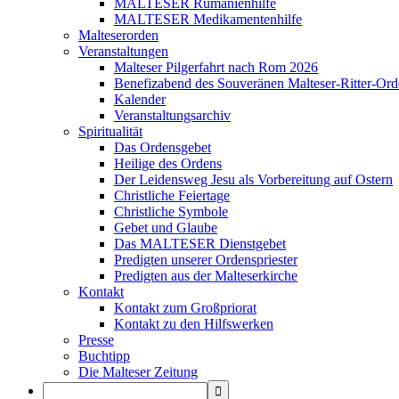
MALTESER Rumänienhilfe
MALTESER Medikamentenhilfe
Malteserorden
Veranstaltungen
Malteser Pilgerfahrt nach Rom 2026
Benefizabend des Souveränen Malteser-Ritter-Ord
Kalender
Veranstaltungsarchiv
Spiritualität
Das Ordensgebet
Heilige des Ordens
Der Leidensweg Jesu als Vorbereitung auf Ostern
Christliche Feiertage
Christliche Symbole
Gebet und Glaube
Das MALTESER Dienstgebet
Predigten unserer Ordenspriester
Predigten aus der Malteserkirche
Kontakt
Kontakt zum Großpriorat
Kontakt zu den Hilfswerken
Presse
Buchtipp
Die Malteser Zeitung