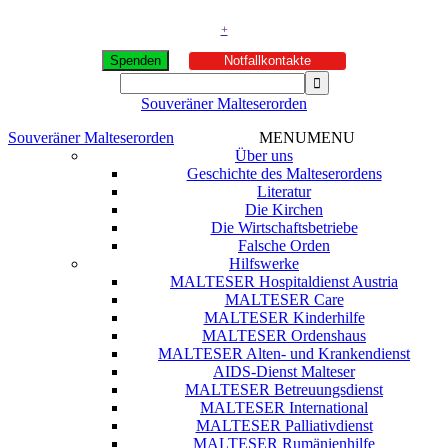
+
Spenden
Notfallkontakte
Souveräner Malteserorden
Souveräner Malteserorden
MENU
MENU
Über uns
Geschichte des Malteserordens
Literatur
Die Kirchen
Die Wirtschaftsbetriebe
Falsche Orden
Hilfswerke
MALTESER Hospitaldienst Austria
MALTESER Care
MALTESER Kinderhilfe
MALTESER Ordenshaus
MALTESER Alten- und Krankendienst
AIDS-Dienst Malteser
MALTESER Betreuungsdienst
MALTESER International
MALTESER Palliativdienst
MALTESER Rumänienhilfe