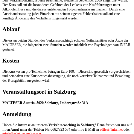
Das Verkehrscoaching ist eine Maßnahme, welche im September 2009 eingeführt wurde.
Der Kurs soll auf die besonderen Gefahren des Lenkens von Kraftfahrzeugen unter
Alkoholeinfluss und die daraus entstehenden Folgen aufmerksam machen. Durch eine
Auseinandersetzung jedes Einzelnen mit seinem eigenen Fehlverhalten soll auf eine
künftige Änderung des Verhaltens hingewirkt werden.
Ablauf
Die ersten beiden Stunden des Verkehrscoachings schulen Notfallsanitäter oder Ärzte der
MALTESER, die folgenden zwei Stunden werden inhaltlich von Psychologen von INFAR
gestaltet.
Kosten
Die Kurskosten pro Teilnehmer betragen Euro 100,–. Diese sind gesetzlich vorgeschrieben
und beinhalten eine Kursbesuchsbestätigung, die nach korrekter Teilnahme und Bezahlung
der Kursgebühr, ausgestellt wird.
Veranstaltungsort in Salzburg
MALTESER Austria, 5020 Salzburg, Imbergstraße 31A
Anmeldung
Haben Sie Interesse an unserem
Verkehrscoaching in Salzburg
? Dann freuen wir uns auf
Ihren Anruf unter der Telefon-Nr. 0662/823 574 oder Ihre E-Mail an
office@infar.net
oder