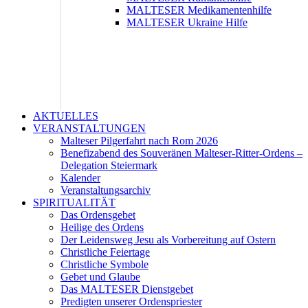
MALTESER Medikamentenhilfe
MALTESER Ukraine Hilfe
AKTUELLES
VERANSTALTUNGEN
Malteser Pilgerfahrt nach Rom 2026
Benefizabend des Souveränen Malteser-Ritter-Ordens –
Delegation Steiermark
Kalender
Veranstaltungsarchiv
SPIRITUALITÄT
Das Ordensgebet
Heilige des Ordens
Der Leidensweg Jesu als Vorbereitung auf Ostern
Christliche Feiertage
Christliche Symbole
Gebet und Glaube
Das MALTESER Dienstgebet
Predigten unserer Ordenspriester