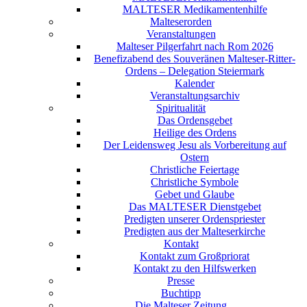
MALTESER Medikamentenhilfe
Malteserorden
Veranstaltungen
Malteser Pilgerfahrt nach Rom 2026
Benefizabend des Souveränen Malteser-Ritter-
Ordens – Delegation Steiermark
Kalender
Veranstaltungsarchiv
Spiritualität
Das Ordensgebet
Heilige des Ordens
Der Leidensweg Jesu als Vorbereitung auf
Ostern
Christliche Feiertage
Christliche Symbole
Gebet und Glaube
Das MALTESER Dienstgebet
Predigten unserer Ordenspriester
Predigten aus der Malteserkirche
Kontakt
Kontakt zum Großpriorat
Kontakt zu den Hilfswerken
Presse
Buchtipp
Die Malteser Zeitung