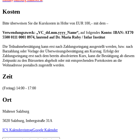
mhda@salzburg.malteser.at
.
Kosten
Bitte überweisen Sie die Kurskosten in Höhe von EUR 100,– mit dem –
Verwendungszweck: „VC_dd.mm.yyyy_Name“,
auf folgendes
Konto: IBAN: AT70
5500 0111 0001 8974, lautend auf Dr. Maria Ruby / Infar Institut
Die Teilnahmebestätigung kann erst nach Zahlungseingang ausgestellt werden, bzw. nach
Barzahlung oder Vorlage der Überweisungsbestätigung am Kurstag. Erfolgt der
Zahlungseingang erst nach dem bereits absolvierten Kurs, kann die Bestätigung ab diesem
Zeitpunkt zu den Bürozeiten abgeholt oder mit entsprechenden Portokosten an die
Wohnadresse postalisch zugestellt werden.
Zeit
(Freitag) 14:00 - 17:00
Ort
Malteser Salzburg
5020 Salzburg, Imbergstraße 31A
ICS Kalendereintrag
Google Kalender