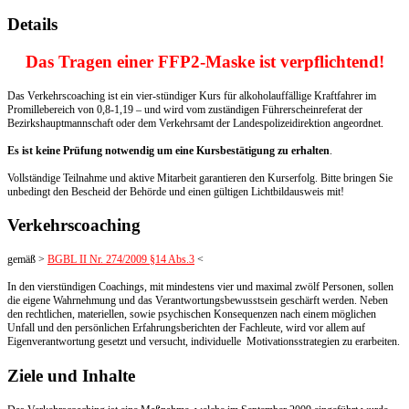
Details
Das Tragen einer FFP2-Maske ist verpflichtend!
Das Verkehrscoaching ist ein vier-stündiger Kurs für alkoholauffällige Kraftfahrer im
Promillebereich von 0,8-1,19 – und wird vom zuständigen Führerscheinreferat der
Bezirkshauptmannschaft oder dem Verkehrsamt der Landespolizeidirektion angeordnet.
Es ist keine Prüfung notwendig um eine Kursbestätigung zu erhalten
.
Vollständige Teilnahme und aktive Mitarbeit garantieren den Kurserfolg. Bitte bringen Sie
unbedingt den Bescheid der Behörde und einen gültigen Lichtbildausweis mit!
Verkehrscoaching
gemäß >
BGBL II Nr. 274/2009 §14 Abs.3
<
In den vierstündigen Coachings, mit mindestens vier und maximal zwölf Personen, sollen
die eigene Wahrnehmung und das Verantwortungsbewusstsein geschärft werden. Neben
den rechtlichen, materiellen, sowie psychischen Konsequenzen nach einem möglichen
Unfall und den persönlichen Erfahrungsberichten der Fachleute, wird vor allem auf
Eigenverantwortung gesetzt und versucht, individuelle Motivationsstrategien zu erarbeiten.
Ziele und Inhalte