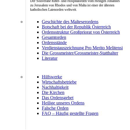
Der Souveräne Ritter- und Hospitalorden vom Heiligen Johannes
zu Jerusalem von Rhodos und von Malta ist einer der ältesten
katholischen Laienorden weltweit.
Geschichte des Malteserordens
Botschaft bei der Republik Österreich
Ordensstruktur Großpriorat von Österreich
Gesamtorden
Ordensstände
Verdienstauszeichnung Pro Merito Melitensi
Die Grossmeister/Grossmeister-Statthalter
Literatur
Hilfswerke
Wirtschaftsbetriebe
Nachhaltigkeit
Die Kirchen
Das Ordensgebet
Heilige unseres Ordens
Falsche Orden
FAQ – Häufig gestellte Fragen