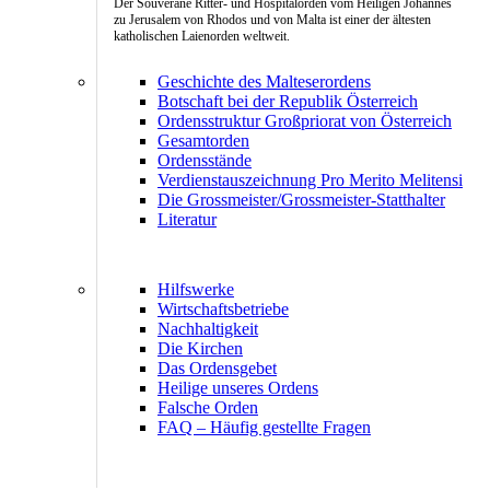
Der Souveräne Ritter- und Hospitalorden vom Heiligen Johannes
zu Jerusalem von Rhodos und von Malta ist einer der ältesten
katholischen Laienorden weltweit.
Geschichte des Malteserordens
Botschaft bei der Republik Österreich
Ordensstruktur Großpriorat von Österreich
Gesamtorden
Ordensstände
Verdienstauszeichnung Pro Merito Melitensi
Die Grossmeister/Grossmeister-Statthalter
Literatur
Hilfswerke
Wirtschaftsbetriebe
Nachhaltigkeit
Die Kirchen
Das Ordensgebet
Heilige unseres Ordens
Falsche Orden
FAQ – Häufig gestellte Fragen