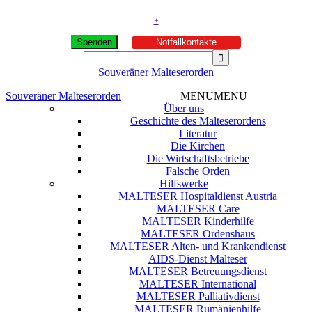
+
Spenden
Notfallkontakte
Souveräner Malteserorden
Souveräner Malteserorden
MENU
MENU
Über uns
Geschichte des Malteserordens
Literatur
Die Kirchen
Die Wirtschaftsbetriebe
Falsche Orden
Hilfswerke
MALTESER Hospitaldienst Austria
MALTESER Care
MALTESER Kinderhilfe
MALTESER Ordenshaus
MALTESER Alten- und Krankendienst
AIDS-Dienst Malteser
MALTESER Betreuungsdienst
MALTESER International
MALTESER Palliativdienst
MALTESER Rumänienhilfe