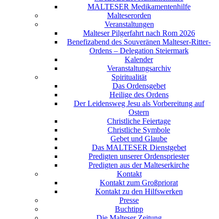
MALTESER Medikamentenhilfe
Malteserorden
Veranstaltungen
Malteser Pilgerfahrt nach Rom 2026
Benefizabend des Souveränen Malteser-Ritter-
Ordens – Delegation Steiermark
Kalender
Veranstaltungsarchiv
Spiritualität
Das Ordensgebet
Heilige des Ordens
Der Leidensweg Jesu als Vorbereitung auf
Ostern
Christliche Feiertage
Christliche Symbole
Gebet und Glaube
Das MALTESER Dienstgebet
Predigten unserer Ordenspriester
Predigten aus der Malteserkirche
Kontakt
Kontakt zum Großpriorat
Kontakt zu den Hilfswerken
Presse
Buchtipp
Die Malteser Zeitung