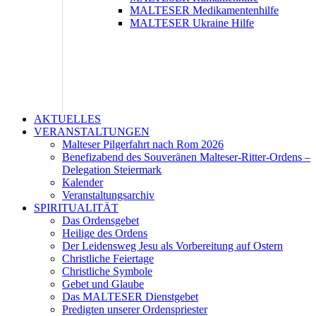
MALTESER Medikamentenhilfe
MALTESER Ukraine Hilfe
AKTUELLES
VERANSTALTUNGEN
Malteser Pilgerfahrt nach Rom 2026
Benefizabend des Souveränen Malteser-Ritter-Ordens –
Delegation Steiermark
Kalender
Veranstaltungsarchiv
SPIRITUALITÄT
Das Ordensgebet
Heilige des Ordens
Der Leidensweg Jesu als Vorbereitung auf Ostern
Christliche Feiertage
Christliche Symbole
Gebet und Glaube
Das MALTESER Dienstgebet
Predigten unserer Ordenspriester