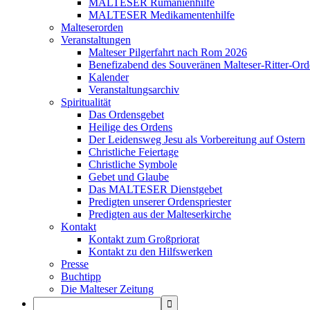
MALTESER Rumänienhilfe
MALTESER Medikamentenhilfe
Malteserorden
Veranstaltungen
Malteser Pilgerfahrt nach Rom 2026
Benefizabend des Souveränen Malteser-Ritter-Ord
Kalender
Veranstaltungsarchiv
Spiritualität
Das Ordensgebet
Heilige des Ordens
Der Leidensweg Jesu als Vorbereitung auf Ostern
Christliche Feiertage
Christliche Symbole
Gebet und Glaube
Das MALTESER Dienstgebet
Predigten unserer Ordenspriester
Predigten aus der Malteserkirche
Kontakt
Kontakt zum Großpriorat
Kontakt zu den Hilfswerken
Presse
Buchtipp
Die Malteser Zeitung