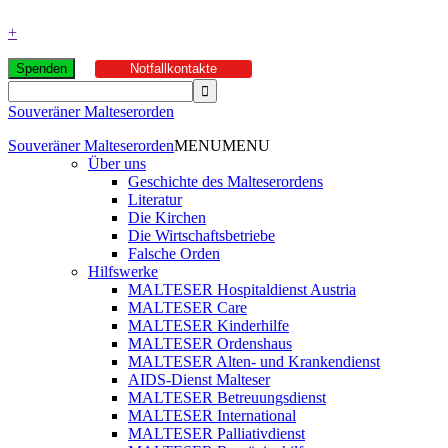
+
Spenden
Notfallkontakte
Souveräner Malteserorden
Souveräner Malteserorden
MENU
MENU
Über uns
Geschichte des Malteserordens
Literatur
Die Kirchen
Die Wirtschaftsbetriebe
Falsche Orden
Hilfswerke
MALTESER Hospitaldienst Austria
MALTESER Care
MALTESER Kinderhilfe
MALTESER Ordenshaus
MALTESER Alten- und Krankendienst
AIDS-Dienst Malteser
MALTESER Betreuungsdienst
MALTESER International
MALTESER Palliativdienst