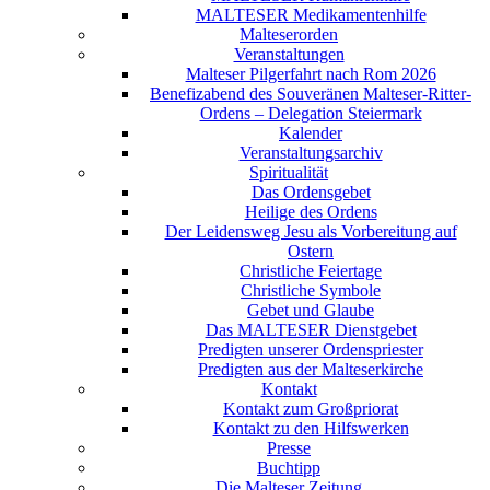
MALTESER Medikamentenhilfe
Malteserorden
Veranstaltungen
Malteser Pilgerfahrt nach Rom 2026
Benefizabend des Souveränen Malteser-Ritter-
Ordens – Delegation Steiermark
Kalender
Veranstaltungsarchiv
Spiritualität
Das Ordensgebet
Heilige des Ordens
Der Leidensweg Jesu als Vorbereitung auf
Ostern
Christliche Feiertage
Christliche Symbole
Gebet und Glaube
Das MALTESER Dienstgebet
Predigten unserer Ordenspriester
Predigten aus der Malteserkirche
Kontakt
Kontakt zum Großpriorat
Kontakt zu den Hilfswerken
Presse
Buchtipp
Die Malteser Zeitung