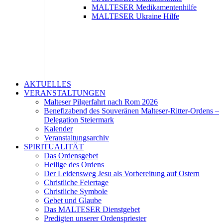
MALTESER Medikamentenhilfe
MALTESER Ukraine Hilfe
AKTUELLES
VERANSTALTUNGEN
Malteser Pilgerfahrt nach Rom 2026
Benefizabend des Souveränen Malteser-Ritter-Ordens –
Delegation Steiermark
Kalender
Veranstaltungsarchiv
SPIRITUALITÄT
Das Ordensgebet
Heilige des Ordens
Der Leidensweg Jesu als Vorbereitung auf Ostern
Christliche Feiertage
Christliche Symbole
Gebet und Glaube
Das MALTESER Dienstgebet
Predigten unserer Ordenspriester