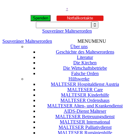
+
Spenden
Notfallkontakte
Souveräner Malteserorden
Souveräner Malteserorden
MENU
MENU
Über uns
Geschichte des Malteserordens
Literatur
Die Kirchen
Die Wirtschaftsbetriebe
Falsche Orden
Hilfswerke
MALTESER Hospitaldienst Austria
MALTESER Care
MALTESER Kinderhilfe
MALTESER Ordenshaus
MALTESER Alten- und Krankendienst
AIDS-Dienst Malteser
MALTESER Betreuungsdienst
MALTESER International
MALTESER Palliativdienst
MALTESER Rumänienhilfe