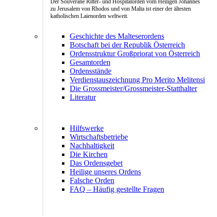
Der Souveräne Ritter- und Hospitalorden vom Heiligen Johannes
zu Jerusalem von Rhodos und von Malta ist einer der ältesten
katholischen Laienorden weltweit.
Geschichte des Malteserordens
Botschaft bei der Republik Österreich
Ordensstruktur Großpriorat von Österreich
Gesamtorden
Ordensstände
Verdienstauszeichnung Pro Merito Melitensi
Die Grossmeister/Grossmeister-Statthalter
Literatur
Hilfswerke
Wirtschaftsbetriebe
Nachhaltigkeit
Die Kirchen
Das Ordensgebet
Heilige unseres Ordens
Falsche Orden
FAQ – Häufig gestellte Fragen