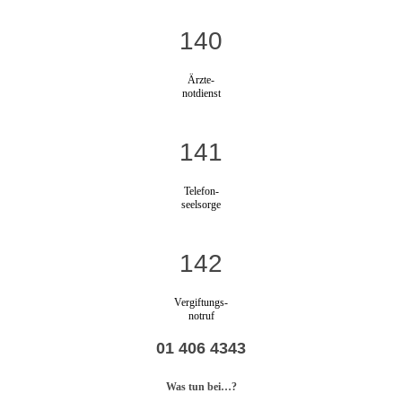
140
Ärzte-
notdienst
141
Telefon-
seelsorge
142
Vergiftungs-
notruf
01 406 4343
Was tun bei…?