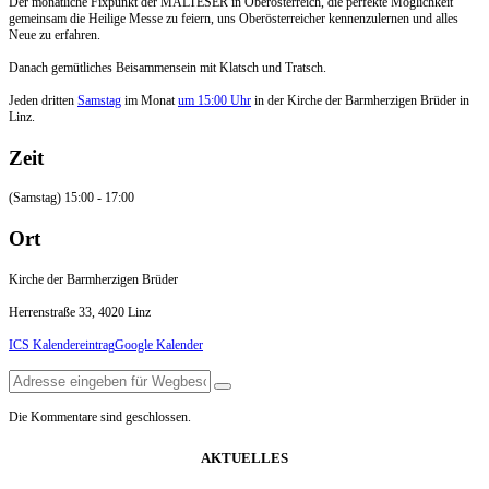
Der monatliche Fixpunkt der MALTESER in Oberösterreich, die perfekte Möglichkeit
gemeinsam die Heilige Messe zu feiern, uns Oberösterreicher kennenzulernen und alles
Neue zu erfahren.
Danach gemütliches Beisammensein mit Klatsch und Tratsch.
Jeden dritten
Samstag
im Monat
um 15:00 Uhr
in der Kirche der Barmherzigen Brüder in
Linz.
Zeit
(Samstag) 15:00 - 17:00
Ort
Kirche der Barmherzigen Brüder
Herrenstraße 33, 4020 Linz
ICS Kalendereintrag
Google Kalender
Die Kommentare sind geschlossen.
AKTUELLES