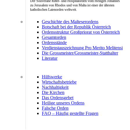
Der Souveräne Ritter- und Hospitalorden vom Heiligen Johannes
zu Jerusalem von Rhodos und von Malta ist einer der ältesten
katholischen Laienorden weltweit.
Geschichte des Malteserordens
Botschaft bei der Republik Österreich
Ordensstruktur Großpriorat von Österreich
Gesamtorden
Ordensstände
Verdienstauszeichnung Pro Merito Melitensi
Die Grossmeister/Grossmeister-Statthalter
Literatur
Hilfswerke
Wirtschaftsbetriebe
Nachhaltigkeit
Die Kirchen
Das Ordensgebet
Heilige unseres Ordens
Falsche Orden
FAQ – Häufig gestellte Fragen