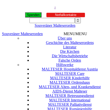
+
Spenden
Notfallkontakte
Souveräner Malteserorden
Souveräner Malteserorden
MENU
MENU
Über uns
Geschichte des Malteserordens
Literatur
Die Kirchen
Die Wirtschaftsbetriebe
Falsche Orden
Hilfswerke
MALTESER Hospitaldienst Austria
MALTESER Care
MALTESER Kinderhilfe
MALTESER Ordenshaus
MALTESER Alten- und Krankendienst
AIDS-Dienst Malteser
MALTESER Betreuungsdienst
MALTESER International
MALTESER Palliativdienst
MALTESER Rumänienhilfe