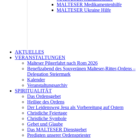
MALTESER Medikamentenhilfe
MALTESER Ukraine Hilfe
AKTUELLES
VERANSTALTUNGEN
Malteser Pilgerfahrt nach Rom 2026
Benefizabend des Souveränen Malteser-Ritter-Ordens –
Delegation Steiermark
Kalender
Veranstaltungsarchiv
SPIRITUALITÄT
Das Ordensgebet
Heilige des Ordens
Der Leidensweg Jesu als Vorbereitung auf Ostern
Christliche Feiertage
Christliche Symbole
Gebet und Glaube
Das MALTESER Dienstgebet
Predigten unserer Ordenspriester