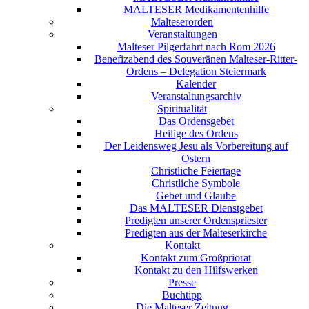
MALTESER Medikamentenhilfe
Malteserorden
Veranstaltungen
Malteser Pilgerfahrt nach Rom 2026
Benefizabend des Souveränen Malteser-Ritter-
Ordens – Delegation Steiermark
Kalender
Veranstaltungsarchiv
Spiritualität
Das Ordensgebet
Heilige des Ordens
Der Leidensweg Jesu als Vorbereitung auf
Ostern
Christliche Feiertage
Christliche Symbole
Gebet und Glaube
Das MALTESER Dienstgebet
Predigten unserer Ordenspriester
Predigten aus der Malteserkirche
Kontakt
Kontakt zum Großpriorat
Kontakt zu den Hilfswerken
Presse
Buchtipp
Die Malteser Zeitung