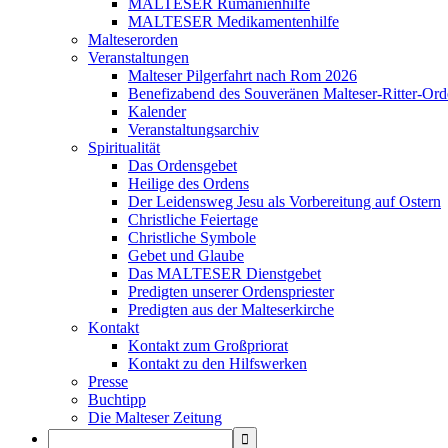
MALTESER Rumänienhilfe
MALTESER Medikamentenhilfe
Malteserorden
Veranstaltungen
Malteser Pilgerfahrt nach Rom 2026
Benefizabend des Souveränen Malteser-Ritter-Ord
Kalender
Veranstaltungsarchiv
Spiritualität
Das Ordensgebet
Heilige des Ordens
Der Leidensweg Jesu als Vorbereitung auf Ostern
Christliche Feiertage
Christliche Symbole
Gebet und Glaube
Das MALTESER Dienstgebet
Predigten unserer Ordenspriester
Predigten aus der Malteserkirche
Kontakt
Kontakt zum Großpriorat
Kontakt zu den Hilfswerken
Presse
Buchtipp
Die Malteser Zeitung