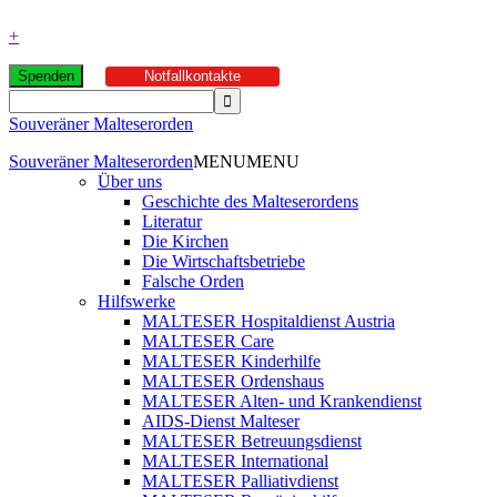
+
Spenden
Notfallkontakte
Souveräner Malteserorden
Souveräner Malteserorden
MENU
MENU
Über uns
Geschichte des Malteserordens
Literatur
Die Kirchen
Die Wirtschaftsbetriebe
Falsche Orden
Hilfswerke
MALTESER Hospitaldienst Austria
MALTESER Care
MALTESER Kinderhilfe
MALTESER Ordenshaus
MALTESER Alten- und Krankendienst
AIDS-Dienst Malteser
MALTESER Betreuungsdienst
MALTESER International
MALTESER Palliativdienst