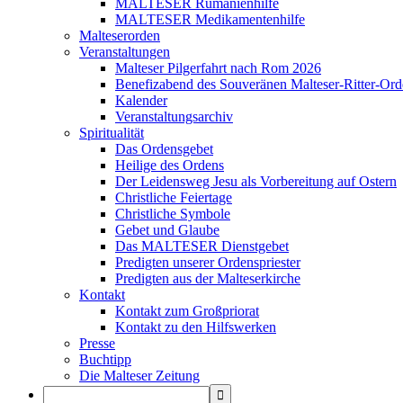
MALTESER Rumänienhilfe
MALTESER Medikamentenhilfe
Malteserorden
Veranstaltungen
Malteser Pilgerfahrt nach Rom 2026
Benefizabend des Souveränen Malteser-Ritter-Ord
Kalender
Veranstaltungsarchiv
Spiritualität
Das Ordensgebet
Heilige des Ordens
Der Leidensweg Jesu als Vorbereitung auf Ostern
Christliche Feiertage
Christliche Symbole
Gebet und Glaube
Das MALTESER Dienstgebet
Predigten unserer Ordenspriester
Predigten aus der Malteserkirche
Kontakt
Kontakt zum Großpriorat
Kontakt zu den Hilfswerken
Presse
Buchtipp
Die Malteser Zeitung