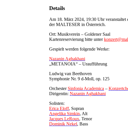
Details
Am 18. März 2024, 19:30 Uhr veranstaltet d
der MALTESER in Österreich.
Ort: Musikverein – Goldener Saal
Kartenreservierung bitte unter
konzert@malt
Gespielt werden folgende Werke:
Nazanin Aghakhani
„METANOIA“ – Uraufführung
Ludwig van Beethoven
Symphonie Nr. 9 d-Moll, op. 125
Orchester
Sinfonia Academica
–
Konzertch
Dirigentin:
Nazanin Aghakhani
Solisten:
Erica Eloff
, Sopran
Angelika Simkin
, Alt
Jacques LeRoux
, Tenor
Dominik Nekel
, Bass