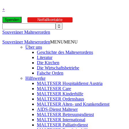
+
Spenden
Notfallkontakte
Souveräner Malteserorden
Souveräner Malteserorden
MENU
MENU
Über uns
Geschichte des Malteserordens
Literatur
Die Kirchen
Die Wirtschaftsbetriebe
Falsche Orden
Hilfswerke
MALTESER Hospitaldienst Austria
MALTESER Care
MALTESER Kinderhilfe
MALTESER Ordenshaus
MALTESER Alten- und Krankendienst
AIDS-Dienst Malteser
MALTESER Betreuungsdienst
MALTESER International
MALTESER Palliativdienst