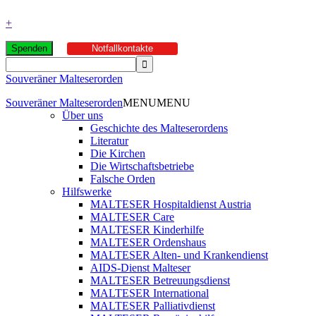
+
Spenden
Notfallkontakte
Souveräner Malteserorden
Souveräner Malteserorden
MENU
MENU
Über uns
Geschichte des Malteserordens
Literatur
Die Kirchen
Die Wirtschaftsbetriebe
Falsche Orden
Hilfswerke
MALTESER Hospitaldienst Austria
MALTESER Care
MALTESER Kinderhilfe
MALTESER Ordenshaus
MALTESER Alten- und Krankendienst
AIDS-Dienst Malteser
MALTESER Betreuungsdienst
MALTESER International
MALTESER Palliativdienst