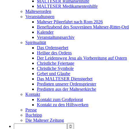
MALTESER Rumänienhilfe
MALTESER Medikamentenhilfe
Malteserorden
Veranstaltungen
Malteser Pilgerfahrt nach Rom 2026
Benefizabend des Souveränen Malteser-Ritter-Ord
Kalender
Veranstaltungsarchiv
Spiritualität
Das Ordensgebet
Heilige des Ordens
Der Leidensweg Jesu als Vorbereitung auf Ostern
Christliche Feiertage
Christliche Symbole
Gebet und Glaube
Das MALTESER Dienstgebet
Predigten unserer Ordenspriester
Predigten aus der Malteserkirche
Kontakt
Kontakt zum Großpriorat
Kontakt zu den Hilfswerken
Presse
Buchtipp
Die Malteser Zeitung