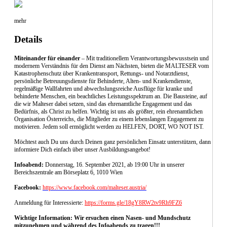
mehr
Details
Miteinander für einander
– Mit traditionellem Verantwortungsbewusstsein und
modernem Verständnis für den Dienst am Nächsten, bieten die MALTESER vom
Katastrophenschutz über Krankentransport, Rettungs‐ und Notarztdienst,
persönliche Betreuungsdienste für Behinderte, Alten‐ und Krankendienste,
regelmäßige Wallfahrten und abwechslungsreiche Ausflüge für kranke und
behinderte Menschen, ein beachtliches Leistungsspektrum an. Die Bausteine, auf
die wir Malteser dabei setzen, sind das ehrenamtliche Engagement und das
Bedürfnis, als Christ zu helfen. Wichtig ist uns als größter, rein ehrenamtlichen
Organisation Österreichs, die Mitglieder zu einem lebenslangen Engagement zu
motivieren. Jedem soll ermöglicht werden zu HELFEN, DORT, WO NOT IST.
Möchtest auch Du uns durch Deinen ganz persönlichen Einsatz unterstützen, dann
informiere Dich einfach über unser Ausbildungsangebot!
Infoabend:
Donnerstag, 16. September 2021, ab 19:00 Uhr in unserer
Bereichszentrale am Börseplatz 6, 1010 Wien
Facebook:
https://www.facebook.com/malteser.austria/
Anmeldung für Interessierte:
https://forms.gle/18gY8RW2tv9Rh9FZ6
Wichtige Information: Wir ersuchen einen Nasen- und Mundschutz
mitzunehmen und während des Infoabends zu tragen!!!