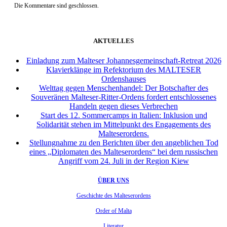
Die Kommentare sind geschlossen.
AKTUELLES
Einladung zum Malteser Johannesgemeinschaft-Retreat 2026
Klavierklänge im Refektorium des MALTESER
Ordenshauses
Welttag gegen Menschenhandel: Der Botschafter des
Souveränen Malteser-Ritter-Ordens fordert entschlossenes
Handeln gegen dieses Verbrechen
Start des 12. Sommercamps in Italien: Inklusion und
Solidarität stehen im Mittelpunkt des Engagements des
Malteserordens.
Stellungnahme zu den Berichten über den angeblichen Tod
eines „Diplomaten des Malteserordens“ bei dem russischen
Angriff vom 24. Juli in der Region Kiew
ÜBER UNS
Geschichte des Malteserordens
Order of Malta
Literatur