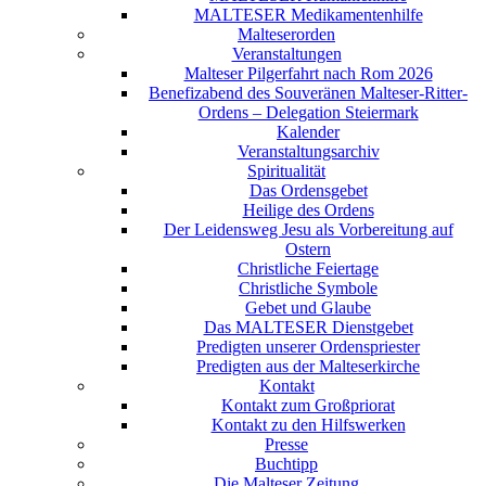
MALTESER Medikamentenhilfe
Malteserorden
Veranstaltungen
Malteser Pilgerfahrt nach Rom 2026
Benefizabend des Souveränen Malteser-Ritter-
Ordens – Delegation Steiermark
Kalender
Veranstaltungsarchiv
Spiritualität
Das Ordensgebet
Heilige des Ordens
Der Leidensweg Jesu als Vorbereitung auf
Ostern
Christliche Feiertage
Christliche Symbole
Gebet und Glaube
Das MALTESER Dienstgebet
Predigten unserer Ordenspriester
Predigten aus der Malteserkirche
Kontakt
Kontakt zum Großpriorat
Kontakt zu den Hilfswerken
Presse
Buchtipp
Die Malteser Zeitung