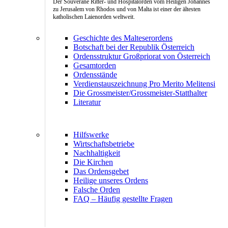
Der Souveräne Ritter- und Hospitalorden vom Heiligen Johannes
zu Jerusalem von Rhodos und von Malta ist einer der ältesten
katholischen Laienorden weltweit.
Geschichte des Malteserordens
Botschaft bei der Republik Österreich
Ordensstruktur Großpriorat von Österreich
Gesamtorden
Ordensstände
Verdienstauszeichnung Pro Merito Melitensi
Die Grossmeister/Grossmeister-Statthalter
Literatur
Hilfswerke
Wirtschaftsbetriebe
Nachhaltigkeit
Die Kirchen
Das Ordensgebet
Heilige unseres Ordens
Falsche Orden
FAQ – Häufig gestellte Fragen