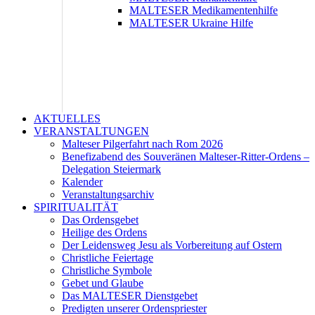
MALTESER Medikamentenhilfe
MALTESER Ukraine Hilfe
AKTUELLES
VERANSTALTUNGEN
Malteser Pilgerfahrt nach Rom 2026
Benefizabend des Souveränen Malteser-Ritter-Ordens –
Delegation Steiermark
Kalender
Veranstaltungsarchiv
SPIRITUALITÄT
Das Ordensgebet
Heilige des Ordens
Der Leidensweg Jesu als Vorbereitung auf Ostern
Christliche Feiertage
Christliche Symbole
Gebet und Glaube
Das MALTESER Dienstgebet
Predigten unserer Ordenspriester