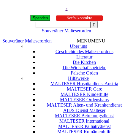
+
Spenden
Notfallkontakte
Souveräner Malteserorden
Souveräner Malteserorden
MENU
MENU
Über uns
Geschichte des Malteserordens
Literatur
Die Kirchen
Die Wirtschaftsbetriebe
Falsche Orden
Hilfswerke
MALTESER Hospitaldienst Austria
MALTESER Care
MALTESER Kinderhilfe
MALTESER Ordenshaus
MALTESER Alten- und Krankendienst
AIDS-Dienst Malteser
MALTESER Betreuungsdienst
MALTESER International
MALTESER Palliativdienst
MALTESER Rumänienhilfe