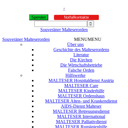
+
Spenden
Notfallkontakte
Souveräner Malteserorden
Souveräner Malteserorden
MENU
MENU
Über uns
Geschichte des Malteserordens
Literatur
Die Kirchen
Die Wirtschaftsbetriebe
Falsche Orden
Hilfswerke
MALTESER Hospitaldienst Austria
MALTESER Care
MALTESER Kinderhilfe
MALTESER Ordenshaus
MALTESER Alten- und Krankendienst
AIDS-Dienst Malteser
MALTESER Betreuungsdienst
MALTESER International
MALTESER Palliativdienst
MALTESER Rumänienhilfe