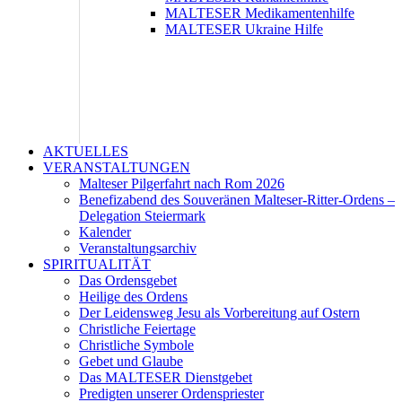
MALTESER Medikamentenhilfe
MALTESER Ukraine Hilfe
AKTUELLES
VERANSTALTUNGEN
Malteser Pilgerfahrt nach Rom 2026
Benefizabend des Souveränen Malteser-Ritter-Ordens –
Delegation Steiermark
Kalender
Veranstaltungsarchiv
SPIRITUALITÄT
Das Ordensgebet
Heilige des Ordens
Der Leidensweg Jesu als Vorbereitung auf Ostern
Christliche Feiertage
Christliche Symbole
Gebet und Glaube
Das MALTESER Dienstgebet
Predigten unserer Ordenspriester