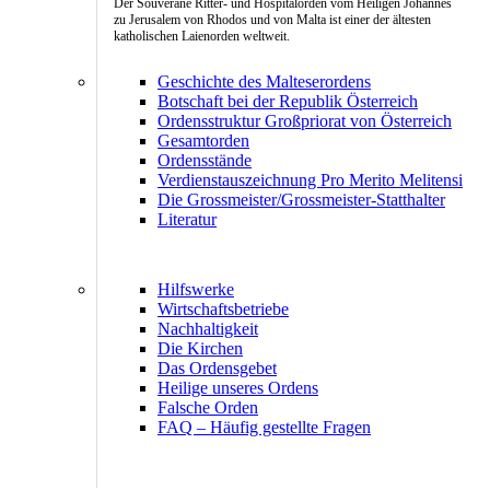
Der Souveräne Ritter- und Hospitalorden vom Heiligen Johannes
zu Jerusalem von Rhodos und von Malta ist einer der ältesten
katholischen Laienorden weltweit.
Geschichte des Malteserordens
Botschaft bei der Republik Österreich
Ordensstruktur Großpriorat von Österreich
Gesamtorden
Ordensstände
Verdienstauszeichnung Pro Merito Melitensi
Die Grossmeister/Grossmeister-Statthalter
Literatur
Hilfswerke
Wirtschaftsbetriebe
Nachhaltigkeit
Die Kirchen
Das Ordensgebet
Heilige unseres Ordens
Falsche Orden
FAQ – Häufig gestellte Fragen