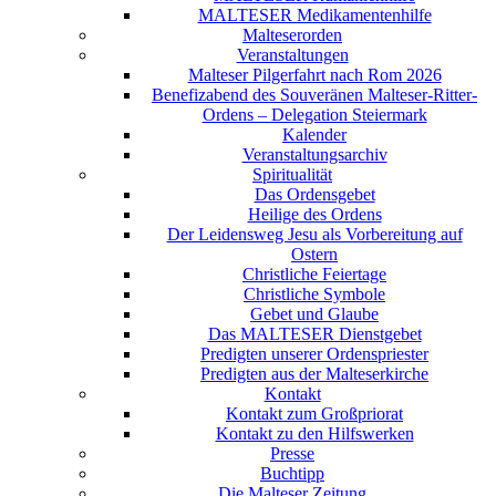
MALTESER Medikamentenhilfe
Malteserorden
Veranstaltungen
Malteser Pilgerfahrt nach Rom 2026
Benefizabend des Souveränen Malteser-Ritter-
Ordens – Delegation Steiermark
Kalender
Veranstaltungsarchiv
Spiritualität
Das Ordensgebet
Heilige des Ordens
Der Leidensweg Jesu als Vorbereitung auf
Ostern
Christliche Feiertage
Christliche Symbole
Gebet und Glaube
Das MALTESER Dienstgebet
Predigten unserer Ordenspriester
Predigten aus der Malteserkirche
Kontakt
Kontakt zum Großpriorat
Kontakt zu den Hilfswerken
Presse
Buchtipp
Die Malteser Zeitung