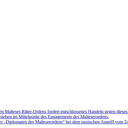
n Malteser-Ritter-Ordens fordert entschlossenes Handeln gegen diese
ät stehen im Mittelpunkt des Engagements des Malteserordens.
s „Diplomaten des Malteserordens“ bei dem russischen Angriff vom 24