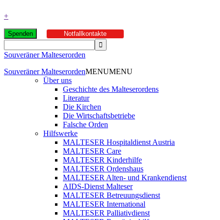
+
Spenden
Notfallkontakte
Souveräner Malteserorden
Souveräner Malteserorden
MENU
MENU
Über uns
Geschichte des Malteserordens
Literatur
Die Kirchen
Die Wirtschaftsbetriebe
Falsche Orden
Hilfswerke
MALTESER Hospitaldienst Austria
MALTESER Care
MALTESER Kinderhilfe
MALTESER Ordenshaus
MALTESER Alten- und Krankendienst
AIDS-Dienst Malteser
MALTESER Betreuungsdienst
MALTESER International
MALTESER Palliativdienst