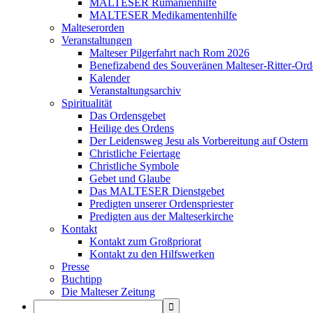
MALTESER Rumänienhilfe
MALTESER Medikamentenhilfe
Malteserorden
Veranstaltungen
Malteser Pilgerfahrt nach Rom 2026
Benefizabend des Souveränen Malteser-Ritter-Ord
Kalender
Veranstaltungsarchiv
Spiritualität
Das Ordensgebet
Heilige des Ordens
Der Leidensweg Jesu als Vorbereitung auf Ostern
Christliche Feiertage
Christliche Symbole
Gebet und Glaube
Das MALTESER Dienstgebet
Predigten unserer Ordenspriester
Predigten aus der Malteserkirche
Kontakt
Kontakt zum Großpriorat
Kontakt zu den Hilfswerken
Presse
Buchtipp
Die Malteser Zeitung