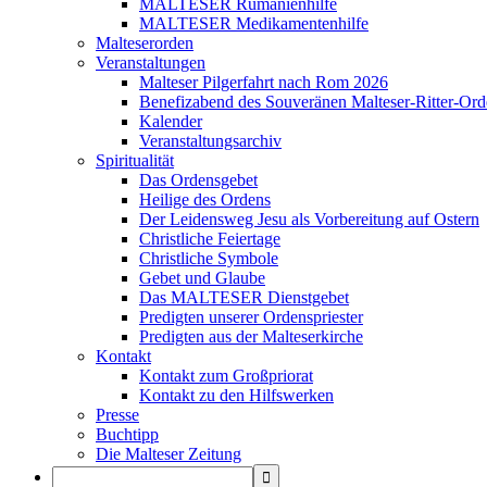
MALTESER Rumänienhilfe
MALTESER Medikamentenhilfe
Malteserorden
Veranstaltungen
Malteser Pilgerfahrt nach Rom 2026
Benefizabend des Souveränen Malteser-Ritter-Ord
Kalender
Veranstaltungsarchiv
Spiritualität
Das Ordensgebet
Heilige des Ordens
Der Leidensweg Jesu als Vorbereitung auf Ostern
Christliche Feiertage
Christliche Symbole
Gebet und Glaube
Das MALTESER Dienstgebet
Predigten unserer Ordenspriester
Predigten aus der Malteserkirche
Kontakt
Kontakt zum Großpriorat
Kontakt zu den Hilfswerken
Presse
Buchtipp
Die Malteser Zeitung