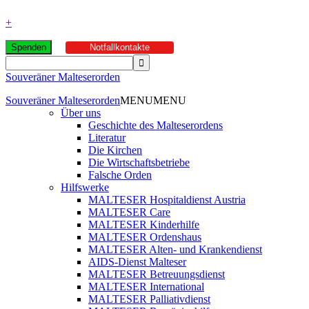
+
Spenden
Notfallkontakte
Souveräner Malteserorden
Souveräner Malteserorden
MENU
MENU
Über uns
Geschichte des Malteserordens
Literatur
Die Kirchen
Die Wirtschaftsbetriebe
Falsche Orden
Hilfswerke
MALTESER Hospitaldienst Austria
MALTESER Care
MALTESER Kinderhilfe
MALTESER Ordenshaus
MALTESER Alten- und Krankendienst
AIDS-Dienst Malteser
MALTESER Betreuungsdienst
MALTESER International
MALTESER Palliativdienst