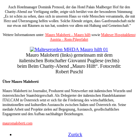
Auch Hotelmanager Dominik Prenosil, der das Hotel Palais Mailberger Hof für den
Charity-Abend zur Verfügung stellte, zeigte sich berührt von der besonderen Stimmung:
„Es ist schön zu sehen, dass sich in unserem Haus so viele Menschen versammeln, die mit
Herz und Überzeugung helfen wollen. Solche Abende zeigen, dass Gastfreundschaft nicht
nur etwas mit Räumen zu tun hat, sondern vor allem mit Haltung und Gemeinschaft.“
Weitere Informationen unter:
Mauro Maloberti – Mauro hilft
sowie
Malteser Hospitaldienst
Austria – Rom-Pilgerfahrt
Mauro Maloberti (links) gemeinsam mit dem
italienischen Botschafter Giovanni Pugliese (rechts)
beim Beim Charity-Abend „Mauro Hilft“. Fotocredit:
Robert Puschl
Über Mauro Maloberti
Mauro Maloberti ist Journalist, Produzent und Netzwerker mit italienischen Wurzeln und
österreichischer Staatsbürgerschaft. Als Delegierter der italienischen Handelskammer
ITALCAM in Österreich setzt er sich für die Förderung des wirtschaftlichen,
institutionellen und kulturellen Austauschs zwischen Italien und Österreich ein. Seine
mediale Arbeit und Projekte zielen auf Begegnung, Austausch, gesellschaftliches
Engagement und den Aufbau nachhaltiger Beziehungen.
mauromaloberti.com
Zurück