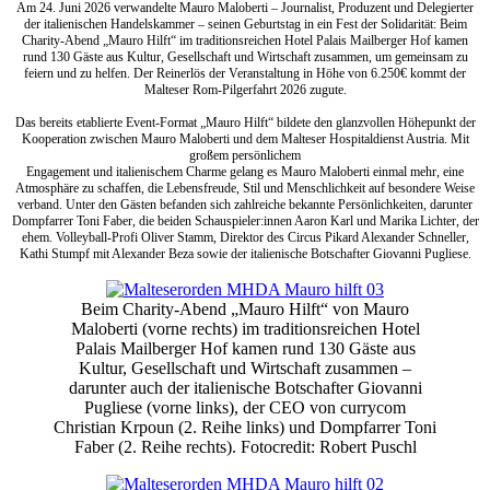
Am 24. Juni 2026 verwandelte Mauro Maloberti – Journalist, Produzent und Delegierter
der italienischen Handelskammer – seinen Geburtstag in ein Fest der Solidarität: Beim
Charity-Abend „Mauro Hilft“ im traditionsreichen Hotel Palais Mailberger Hof kamen
rund 130 Gäste aus Kultur, Gesellschaft und Wirtschaft zusammen, um gemeinsam zu
feiern und zu helfen. Der Reinerlös der Veranstaltung in Höhe von 6.250€ kommt der
Malteser Rom-Pilgerfahrt 2026 zugute.
Das bereits etablierte Event-Format „Mauro Hilft“ bildete den glanzvollen Höhepunkt der
Kooperation zwischen Mauro Maloberti und dem Malteser Hospitaldienst Austria. Mit
großem persönlichem
Engagement und italienischem Charme gelang es Mauro Maloberti einmal mehr, eine
Atmosphäre zu schaffen, die Lebensfreude, Stil und Menschlichkeit auf besondere Weise
verband. Unter den Gästen befanden sich zahlreiche bekannte Persönlichkeiten, darunter
Dompfarrer Toni Faber, die beiden Schauspieler:innen Aaron Karl und Marika Lichter, der
ehem. Volleyball-Profi Oliver Stamm, Direktor des Circus Pikard Alexander Schneller,
Kathi Stumpf mit Alexander Beza sowie der italienische Botschafter Giovanni Pugliese.
Beim Charity-Abend „Mauro Hilft“ von Mauro
Maloberti (vorne rechts) im traditionsreichen Hotel
Palais Mailberger Hof kamen rund 130 Gäste aus
Kultur, Gesellschaft und Wirtschaft zusammen –
darunter auch der italienische Botschafter Giovanni
Pugliese (vorne links), der CEO von currycom
Christian Krpoun (2. Reihe links) und Dompfarrer Toni
Faber (2. Reihe rechts). Fotocredit: Robert Puschl