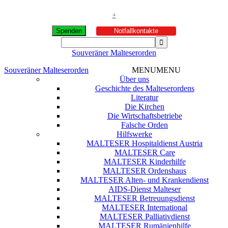
+
Spenden
Notfallkontakte
Souveräner Malteserorden
Souveräner Malteserorden
MENU
MENU
Über uns
Geschichte des Malteserordens
Literatur
Die Kirchen
Die Wirtschaftsbetriebe
Falsche Orden
Hilfswerke
MALTESER Hospitaldienst Austria
MALTESER Care
MALTESER Kinderhilfe
MALTESER Ordenshaus
MALTESER Alten- und Krankendienst
AIDS-Dienst Malteser
MALTESER Betreuungsdienst
MALTESER International
MALTESER Palliativdienst
MALTESER Rumänienhilfe