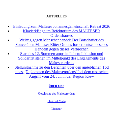
AKTUELLES
Einladung zum Malteser Johannesgemeinschaft-Retreat 2026
Klavierklänge im Refektorium des MALTESER
Ordenshauses
Welttag gegen Menschenhandel: Der Botschafter des
Souveränen Malteser-Ritter-Ordens fordert entschlossenes
Handeln gegen dieses Verbrechen
Start des 12. Sommercamps in Italien: Inklusion und
Solidarität stehen im Mittelpunkt des Engagements des
Malteserordens.
Stellungnahme zu den Berichten über den angeblichen Tod
eines „Diplomaten des Malteserordens“ bei dem russischen
Angriff vom 24. Juli in der Region Kiew
ÜBER UNS
Geschichte des Malteserordens
Order of Malta
Literatur