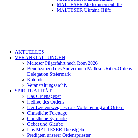
MALTESER Medikamentenhilfe
MALTESER Ukraine Hilfe
AKTUELLES
VERANSTALTUNGEN
Malteser Pilgerfahrt nach Rom 2026
Benefizabend des Souveränen Malteser-Ritter-Ordens –
Delegation Steiermark
Kalender
Veranstaltungsarchiv
SPIRITUALITÄT
Das Ordensgebet
Heilige des Ordens
Der Leidensweg Jesu als Vorbereitung auf Ostern
Christliche Feiertage
Christliche Symbole
Gebet und Glaube
Das MALTESER Dienstgebet
Predigten unserer Ordenspriester