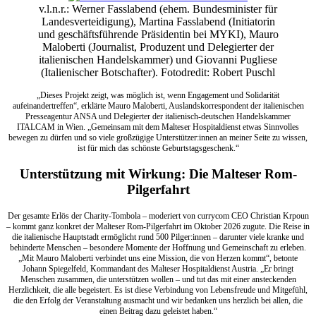
v.l.n.r.: Werner Fasslabend (ehem. Bundesminister für
Landesverteidigung), Martina Fasslabend (Initiatorin
und geschäftsführende Präsidentin bei MYKI), Mauro
Maloberti (Journalist, Produzent und Delegierter der
italienischen Handelskammer) und Giovanni Pugliese
(Italienischer Botschafter). Fotodredit: Robert Puschl
„Dieses Projekt zeigt, was möglich ist, wenn Engagement und Solidarität
aufeinandertreffen“, erklärte Mauro Maloberti, Auslandskorrespondent der italienischen
Presseagentur ANSA und Delegierter der italienisch-deutschen Handelskammer
ITALCAM in Wien. „Gemeinsam mit dem Malteser Hospitaldienst etwas Sinnvolles
bewegen zu dürfen und so viele großzügige Unterstützer:innen an meiner Seite zu wissen,
ist für mich das schönste Geburtstagsgeschenk.“
Unterstützung mit Wirkung: Die Malteser Rom-
Pilgerfahrt
Der gesamte Erlös der Charity-Tombola – moderiert von currycom CEO Christian Krpoun
– kommt ganz konkret der Malteser Rom-Pilgerfahrt im Oktober 2026 zugute. Die Reise in
die italienische Hauptstadt ermöglicht rund 500 Pilger:innen – darunter viele kranke und
behinderte Menschen – besondere Momente der Hoffnung und Gemeinschaft zu erleben.
„Mit Mauro Maloberti verbindet uns eine Mission, die von Herzen kommt“, betonte
Johann Spiegelfeld, Kommandant des Malteser Hospitaldienst Austria. „Er bringt
Menschen zusammen, die unterstützen wollen – und tut das mit einer ansteckenden
Herzlichkeit, die alle begeistert. Es ist diese Verbindung von Lebensfreude und Mitgefühl,
die den Erfolg der Veranstaltung ausmacht und wir bedanken uns herzlich bei allen, die
einen Beitrag dazu geleistet haben.“