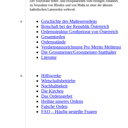
Der Souveräne Ritter- und Hospitalorden vom Heiligen Johannes
zu Jerusalem von Rhodos und von Malta ist einer der ältesten
katholischen Laienorden weltweit.
Geschichte des Malteserordens
Botschaft bei der Republik Österreich
Ordensstruktur Großpriorat von Österreich
Gesamtorden
Ordensstände
Verdienstauszeichnung Pro Merito Melitensi
Die Grossmeister/Grossmeister-Statthalter
Literatur
Hilfswerke
Wirtschaftsbetriebe
Nachhaltigkeit
Die Kirchen
Das Ordensgebet
Heilige unseres Ordens
Falsche Orden
FAQ – Häufig gestellte Fragen