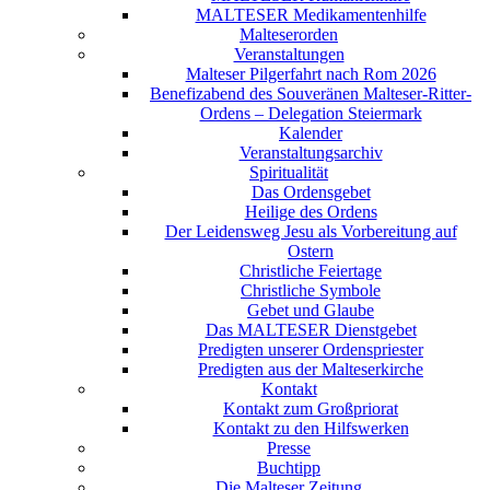
MALTESER Medikamentenhilfe
Malteserorden
Veranstaltungen
Malteser Pilgerfahrt nach Rom 2026
Benefizabend des Souveränen Malteser-Ritter-
Ordens – Delegation Steiermark
Kalender
Veranstaltungsarchiv
Spiritualität
Das Ordensgebet
Heilige des Ordens
Der Leidensweg Jesu als Vorbereitung auf
Ostern
Christliche Feiertage
Christliche Symbole
Gebet und Glaube
Das MALTESER Dienstgebet
Predigten unserer Ordenspriester
Predigten aus der Malteserkirche
Kontakt
Kontakt zum Großpriorat
Kontakt zu den Hilfswerken
Presse
Buchtipp
Die Malteser Zeitung