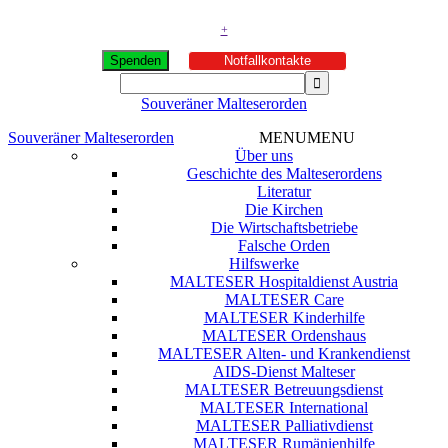
+
Spenden
Notfallkontakte
Souveräner Malteserorden
Souveräner Malteserorden
MENU
MENU
Über uns
Geschichte des Malteserordens
Literatur
Die Kirchen
Die Wirtschaftsbetriebe
Falsche Orden
Hilfswerke
MALTESER Hospitaldienst Austria
MALTESER Care
MALTESER Kinderhilfe
MALTESER Ordenshaus
MALTESER Alten- und Krankendienst
AIDS-Dienst Malteser
MALTESER Betreuungsdienst
MALTESER International
MALTESER Palliativdienst
MALTESER Rumänienhilfe