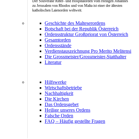
Der Souveräne Ritter- und Hospitalorden vom Heiligen Johannes
zu Jerusalem von Rhodos und von Malta ist einer der ältesten
katholischen Laienorden weltweit.
Geschichte des Malteserordens
Botschaft bei der Republik Österreich
Ordensstruktur Großpriorat von Österreich
Gesamtorden
Ordensstände
Verdienstauszeichnung Pro Merito Melitensi
Die Grossmeister/Grossmeister-Statthalter
Literatur
Hilfswerke
Wirtschaftsbetriebe
Nachhaltigkeit
Die Kirchen
Das Ordensgebet
Heilige unseres Ordens
Falsche Orden
FAQ – Häufig gestellte Fragen