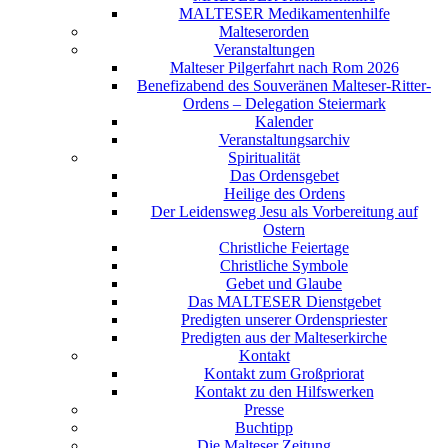
MALTESER Medikamentenhilfe
Malteserorden
Veranstaltungen
Malteser Pilgerfahrt nach Rom 2026
Benefizabend des Souveränen Malteser-Ritter-
Ordens – Delegation Steiermark
Kalender
Veranstaltungsarchiv
Spiritualität
Das Ordensgebet
Heilige des Ordens
Der Leidensweg Jesu als Vorbereitung auf
Ostern
Christliche Feiertage
Christliche Symbole
Gebet und Glaube
Das MALTESER Dienstgebet
Predigten unserer Ordenspriester
Predigten aus der Malteserkirche
Kontakt
Kontakt zum Großpriorat
Kontakt zu den Hilfswerken
Presse
Buchtipp
Die Malteser Zeitung