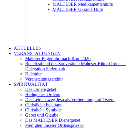
MALTESER Medikamentenhilfe
MALTESER Ukraine Hilfe
AKTUELLES
VERANSTALTUNGEN
Malteser Pilgerfahrt nach Rom 2026
Benefizabend des Souveränen Malteser-Ritter-Ordens –
Delegation Steiermark
Kalender
Veranstaltungsarchiv
SPIRITUALITÄT
Das Ordensgebet
Heilige des Ordens
Der Leidensweg Jesu als Vorbereitung auf Ostern
Christliche Feiertage
Christliche Symbole
Gebet und Glaube
Das MALTESER Dienstgebet
Predigten unserer Ordenspriester