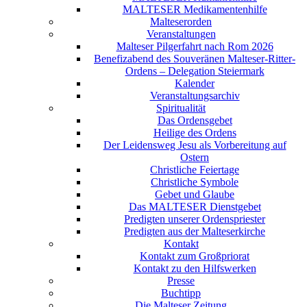
MALTESER Medikamentenhilfe
Malteserorden
Veranstaltungen
Malteser Pilgerfahrt nach Rom 2026
Benefizabend des Souveränen Malteser-Ritter-
Ordens – Delegation Steiermark
Kalender
Veranstaltungsarchiv
Spiritualität
Das Ordensgebet
Heilige des Ordens
Der Leidensweg Jesu als Vorbereitung auf
Ostern
Christliche Feiertage
Christliche Symbole
Gebet und Glaube
Das MALTESER Dienstgebet
Predigten unserer Ordenspriester
Predigten aus der Malteserkirche
Kontakt
Kontakt zum Großpriorat
Kontakt zu den Hilfswerken
Presse
Buchtipp
Die Malteser Zeitung