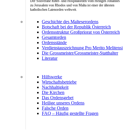
Der Souveräne Ritter- und Hospitalorden vom Heiligen Johannes
zu Jerusalem von Rhodos und von Malta ist einer der ältesten
katholischen Laienorden weltweit.
Geschichte des Malteserordens
Botschaft bei der Republik Österreich
Ordensstruktur Großpriorat von Österreich
Gesamtorden
Ordensstände
Verdienstauszeichnung Pro Merito Melitensi
Die Grossmeister/Grossmeister-Statthalter
Literatur
Hilfswerke
Wirtschaftsbetriebe
Nachhaltigkeit
Die Kirchen
Das Ordensgebet
Heilige unseres Ordens
Falsche Orden
FAQ – Häufig gestellte Fragen