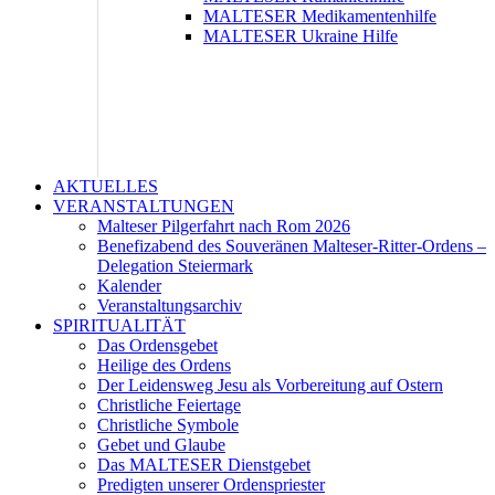
MALTESER Medikamentenhilfe
MALTESER Ukraine Hilfe
AKTUELLES
VERANSTALTUNGEN
Malteser Pilgerfahrt nach Rom 2026
Benefizabend des Souveränen Malteser-Ritter-Ordens –
Delegation Steiermark
Kalender
Veranstaltungsarchiv
SPIRITUALITÄT
Das Ordensgebet
Heilige des Ordens
Der Leidensweg Jesu als Vorbereitung auf Ostern
Christliche Feiertage
Christliche Symbole
Gebet und Glaube
Das MALTESER Dienstgebet
Predigten unserer Ordenspriester