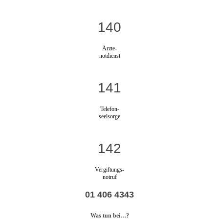
140
Ärzte-
notdienst
141
Telefon-
seelsorge
142
Vergiftungs-
notruf
01 406 4343
Was tun bei…?