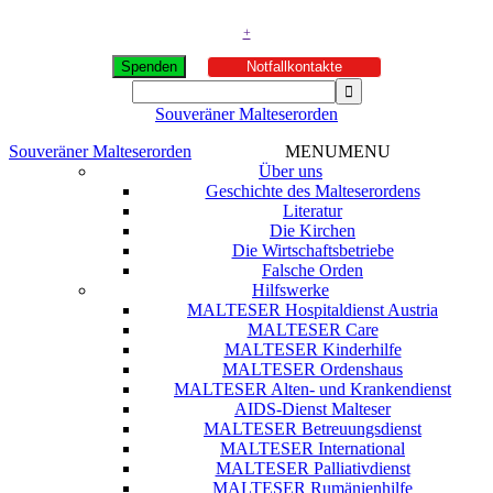
+
Spenden
Notfallkontakte
Souveräner Malteserorden
Souveräner Malteserorden
MENU
MENU
Über uns
Geschichte des Malteserordens
Literatur
Die Kirchen
Die Wirtschaftsbetriebe
Falsche Orden
Hilfswerke
MALTESER Hospitaldienst Austria
MALTESER Care
MALTESER Kinderhilfe
MALTESER Ordenshaus
MALTESER Alten- und Krankendienst
AIDS-Dienst Malteser
MALTESER Betreuungsdienst
MALTESER International
MALTESER Palliativdienst
MALTESER Rumänienhilfe