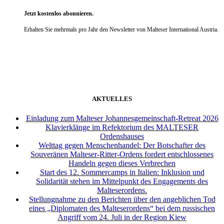
Jetzt kostenlos abonnieren.
Erhalten Sie mehrmals pro Jahr den Newsletter von Malteser International Austria.
weiter
AKTUELLES
Einladung zum Malteser Johannesgemeinschaft-Retreat 2026
Klavierklänge im Refektorium des MALTESER
Ordenshauses
Welttag gegen Menschenhandel: Der Botschafter des
Souveränen Malteser-Ritter-Ordens fordert entschlossenes
Handeln gegen dieses Verbrechen
Start des 12. Sommercamps in Italien: Inklusion und
Solidarität stehen im Mittelpunkt des Engagements des
Malteserordens.
Stellungnahme zu den Berichten über den angeblichen Tod
eines „Diplomaten des Malteserordens“ bei dem russischen
Angriff vom 24. Juli in der Region Kiew