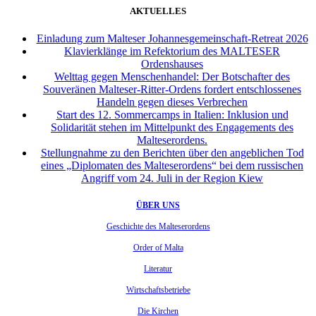
AKTUELLES
Einladung zum Malteser Johannesgemeinschaft-Retreat 2026
Klavierklänge im Refektorium des MALTESER
Ordenshauses
Welttag gegen Menschenhandel: Der Botschafter des
Souveränen Malteser-Ritter-Ordens fordert entschlossenes
Handeln gegen dieses Verbrechen
Start des 12. Sommercamps in Italien: Inklusion und
Solidarität stehen im Mittelpunkt des Engagements des
Malteserordens.
Stellungnahme zu den Berichten über den angeblichen Tod
eines „Diplomaten des Malteserordens“ bei dem russischen
Angriff vom 24. Juli in der Region Kiew
ÜBER UNS
Geschichte des Malteserordens
Order of Malta
Literatur
Wirtschaftsbetriebe
Die Kirchen