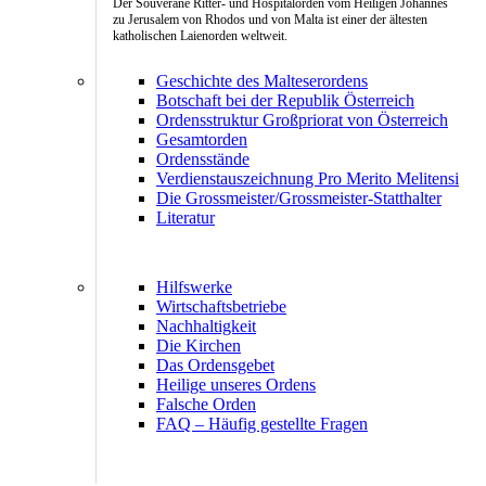
Der Souveräne Ritter- und Hospitalorden vom Heiligen Johannes
zu Jerusalem von Rhodos und von Malta ist einer der ältesten
katholischen Laienorden weltweit.
Geschichte des Malteserordens
Botschaft bei der Republik Österreich
Ordensstruktur Großpriorat von Österreich
Gesamtorden
Ordensstände
Verdienstauszeichnung Pro Merito Melitensi
Die Grossmeister/Grossmeister-Statthalter
Literatur
Hilfswerke
Wirtschaftsbetriebe
Nachhaltigkeit
Die Kirchen
Das Ordensgebet
Heilige unseres Ordens
Falsche Orden
FAQ – Häufig gestellte Fragen