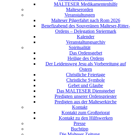
MALTESER Medikamentenhilfe
Malteserorden
Veranstaltungen
Malteser Pilgerfahrt nach Rom 2026
Benefizabend des Souveränen Malteser-Ritter-
Ordens – Delegation Steiermark
Kalender
Veranstaltungsarchiv
Spiritualität
Das Ordensgebet
Heilige des Ordens
Der Leidensweg Jesu als Vorbereitung auf
Ostern
Christliche Feiertage
Christliche Symbole
Gebet und Glaube
Das MALTESER Dienstgebet
Predigten unserer Ordenspriester
Predigten aus der Malteserkirche
Kontakt
Kontakt zum Großpriorat
Kontakt zu den Hilfswerken
Presse
Buchtipp
Die Malteser Zeitung