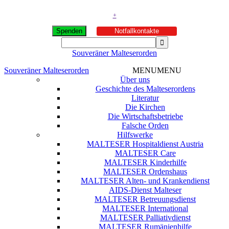
+
Spenden
Notfallkontakte
Souveräner Malteserorden
Souveräner Malteserorden
MENU
MENU
Über uns
Geschichte des Malteserordens
Literatur
Die Kirchen
Die Wirtschaftsbetriebe
Falsche Orden
Hilfswerke
MALTESER Hospitaldienst Austria
MALTESER Care
MALTESER Kinderhilfe
MALTESER Ordenshaus
MALTESER Alten- und Krankendienst
AIDS-Dienst Malteser
MALTESER Betreuungsdienst
MALTESER International
MALTESER Palliativdienst
MALTESER Rumänienhilfe