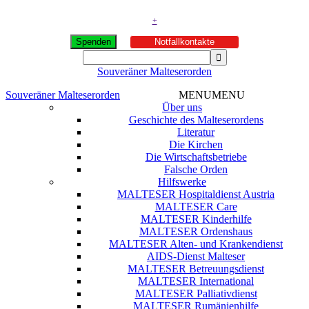
+
Spenden
Notfallkontakte
Souveräner Malteserorden
Souveräner Malteserorden
MENU
MENU
Über uns
Geschichte des Malteserordens
Literatur
Die Kirchen
Die Wirtschaftsbetriebe
Falsche Orden
Hilfswerke
MALTESER Hospitaldienst Austria
MALTESER Care
MALTESER Kinderhilfe
MALTESER Ordenshaus
MALTESER Alten- und Krankendienst
AIDS-Dienst Malteser
MALTESER Betreuungsdienst
MALTESER International
MALTESER Palliativdienst
MALTESER Rumänienhilfe