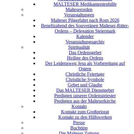
MALTESER Medikamentenhilfe
Malteserorden
Veranstaltungen
Malteser Pilgerfahrt nach Rom 2026
Benefizabend des Souveränen Malteser-Ritter-
Ordens – Delegation Steiermark
Kalender
Veranstaltungsarchiv
Spiritualität
Das Ordensgebet
Heilige des Ordens
Der Leidensweg Jesu als Vorbereitung auf
Ostern
Christliche Feiertage
Christliche Symbole
Gebet und Glaube
Das MALTESER Dienstgebet
Predigten unserer Ordenspriester
Predigten aus der Malteserkirche
Kontakt
Kontakt zum Großpriorat
Kontakt zu den Hilfswerken
Presse
Buchtipp
Die Malteser Zeitung