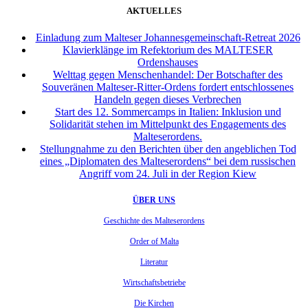
AKTUELLES
Einladung zum Malteser Johannesgemeinschaft-Retreat 2026
Klavierklänge im Refektorium des MALTESER
Ordenshauses
Welttag gegen Menschenhandel: Der Botschafter des
Souveränen Malteser-Ritter-Ordens fordert entschlossenes
Handeln gegen dieses Verbrechen
Start des 12. Sommercamps in Italien: Inklusion und
Solidarität stehen im Mittelpunkt des Engagements des
Malteserordens.
Stellungnahme zu den Berichten über den angeblichen Tod
eines „Diplomaten des Malteserordens“ bei dem russischen
Angriff vom 24. Juli in der Region Kiew
ÜBER UNS
Geschichte des Malteserordens
Order of Malta
Literatur
Wirtschaftsbetriebe
Die Kirchen