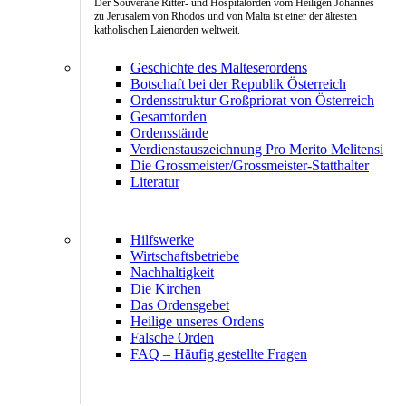
Der Souveräne Ritter- und Hospitalorden vom Heiligen Johannes
zu Jerusalem von Rhodos und von Malta ist einer der ältesten
katholischen Laienorden weltweit.
Geschichte des Malteserordens
Botschaft bei der Republik Österreich
Ordensstruktur Großpriorat von Österreich
Gesamtorden
Ordensstände
Verdienstauszeichnung Pro Merito Melitensi
Die Grossmeister/Grossmeister-Statthalter
Literatur
Hilfswerke
Wirtschaftsbetriebe
Nachhaltigkeit
Die Kirchen
Das Ordensgebet
Heilige unseres Ordens
Falsche Orden
FAQ – Häufig gestellte Fragen