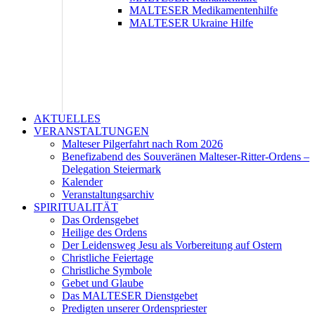
MALTESER Medikamentenhilfe
MALTESER Ukraine Hilfe
AKTUELLES
VERANSTALTUNGEN
Malteser Pilgerfahrt nach Rom 2026
Benefizabend des Souveränen Malteser-Ritter-Ordens –
Delegation Steiermark
Kalender
Veranstaltungsarchiv
SPIRITUALITÄT
Das Ordensgebet
Heilige des Ordens
Der Leidensweg Jesu als Vorbereitung auf Ostern
Christliche Feiertage
Christliche Symbole
Gebet und Glaube
Das MALTESER Dienstgebet
Predigten unserer Ordenspriester