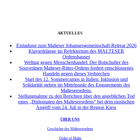
AKTUELLES
Einladung zum Malteser Johannesgemeinschaft-Retreat 2026
Klavierklänge im Refektorium des MALTESER
Ordenshauses
Welttag gegen Menschenhandel: Der Botschafter des
Souveränen Malteser-Ritter-Ordens fordert entschlossenes
Handeln gegen dieses Verbrechen
Start des 12. Sommercamps in Italien: Inklusion und
Solidarität stehen im Mittelpunkt des Engagements des
Malteserordens.
Stellungnahme zu den Berichten über den angeblichen Tod
eines „Diplomaten des Malteserordens“ bei dem russischen
Angriff vom 24. Juli in der Region Kiew
ÜBER UNS
Geschichte des Malteserordens
Order of Malta