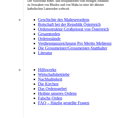
Der Souveräne Ritter- und Hospitalorden vom Heiligen Johannes
zu Jerusalem von Rhodos und von Malta ist einer der ältesten
katholischen Laienorden weltweit.
Geschichte des Malteserordens
Botschaft bei der Republik Österreich
Ordensstruktur Großpriorat von Österreich
Gesamtorden
Ordensstände
Verdienstauszeichnung Pro Merito Melitensi
Die Grossmeister/Grossmeister-Statthalter
Literatur
Hilfswerke
Wirtschaftsbetriebe
Nachhaltigkeit
Die Kirchen
Das Ordensgebet
Heilige unseres Ordens
Falsche Orden
FAQ – Häufig gestellte Fragen