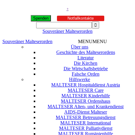
+
Spenden
Notfallkontakte
Souveräner Malteserorden
Souveräner Malteserorden
MENU
MENU
Über uns
Geschichte des Malteserordens
Literatur
Die Kirchen
Die Wirtschaftsbetriebe
Falsche Orden
Hilfswerke
MALTESER Hospitaldienst Austria
MALTESER Care
MALTESER Kinderhilfe
MALTESER Ordenshaus
MALTESER Alten- und Krankendienst
AIDS-Dienst Malteser
MALTESER Betreuungsdienst
MALTESER International
MALTESER Palliativdienst
MALTESER Rumänienhilfe