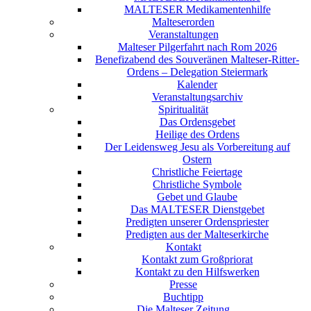
MALTESER Medikamentenhilfe
Malteserorden
Veranstaltungen
Malteser Pilgerfahrt nach Rom 2026
Benefizabend des Souveränen Malteser-Ritter-
Ordens – Delegation Steiermark
Kalender
Veranstaltungsarchiv
Spiritualität
Das Ordensgebet
Heilige des Ordens
Der Leidensweg Jesu als Vorbereitung auf
Ostern
Christliche Feiertage
Christliche Symbole
Gebet und Glaube
Das MALTESER Dienstgebet
Predigten unserer Ordenspriester
Predigten aus der Malteserkirche
Kontakt
Kontakt zum Großpriorat
Kontakt zu den Hilfswerken
Presse
Buchtipp
Die Malteser Zeitung