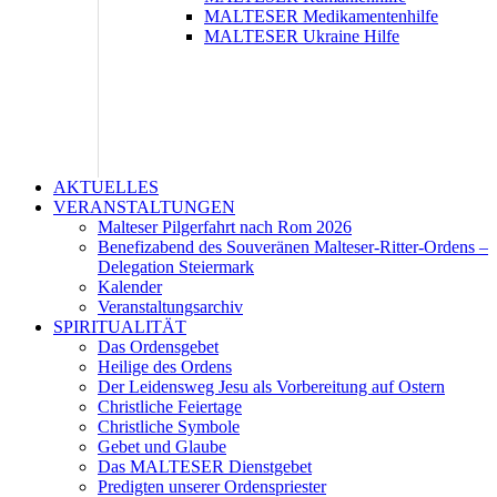
MALTESER Medikamentenhilfe
MALTESER Ukraine Hilfe
AKTUELLES
VERANSTALTUNGEN
Malteser Pilgerfahrt nach Rom 2026
Benefizabend des Souveränen Malteser-Ritter-Ordens –
Delegation Steiermark
Kalender
Veranstaltungsarchiv
SPIRITUALITÄT
Das Ordensgebet
Heilige des Ordens
Der Leidensweg Jesu als Vorbereitung auf Ostern
Christliche Feiertage
Christliche Symbole
Gebet und Glaube
Das MALTESER Dienstgebet
Predigten unserer Ordenspriester