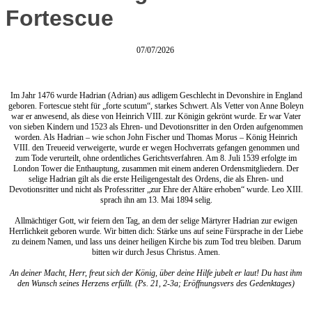
Fortescue
07/07/2026
Im Jahr 1476 wurde Hadrian (Adrian) aus adligem Geschlecht in Devonshire in England
geboren. Fortescue steht für „forte scutum“, starkes Schwert. Als Vetter von Anne Boleyn
war er anwesend, als diese von Heinrich VIII. zur Königin gekrönt wurde. Er war Vater
von sieben Kindern und 1523 als Ehren- und Devotionsritter in den Orden aufgenommen
worden. Als Hadrian – wie schon John Fischer und Thomas Morus – König Heinrich
VIII. den Treueeid verweigerte, wurde er wegen Hochverrats gefangen genommen und
zum Tode verurteilt, ohne ordentliches Gerichtsverfahren. Am 8. Juli 1539 erfolgte im
London Tower die Enthauptung, zusammen mit einem anderen Ordensmitgliedern. Der
selige Hadrian gilt als die erste Heiligengestalt des Ordens, die als Ehren- und
Devotionsritter und nicht als Professritter „zur Ehre der Altäre erhoben“ wurde. Leo XIII.
sprach ihn am 13. Mai 1894 selig.
Allmächtiger Gott, wir feiern den Tag, an dem der selige Märtyrer Hadrian zur ewigen
Herrlichkeit geboren wurde. Wir bitten dich: Stärke uns auf seine Fürsprache in der Liebe
zu deinem Namen, und lass uns deiner heiligen Kirche bis zum Tod treu bleiben. Darum
bitten wir durch Jesus Christus. Amen.
An deiner Macht, Herr, freut sich der König, über deine Hilfe jubelt er laut! Du hast ihm
den Wunsch seines Herzens erfüllt. (Ps. 21, 2-3a; Eröffnungsvers des Gedenktages)