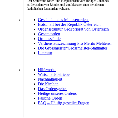
Der Souveräne Ritter- und Hospitalorden vom Heiligen Johannes
zu Jerusalem von Rhodos und von Malta ist einer der ältesten
katholischen Laienorden weltweit.
Geschichte des Malteserordens
Botschaft bei der Republik Österreich
Ordensstruktur Großpriorat von Österreich
Gesamtorden
Ordensstände
Verdienstauszeichnung Pro Merito Melitensi
Die Grossmeister/Grossmeister-Statthalter
Literatur
Hilfswerke
Wirtschaftsbetriebe
Nachhaltigkeit
Die Kirchen
Das Ordensgebet
Heilige unseres Ordens
Falsche Orden
FAQ – Häufig gestellte Fragen