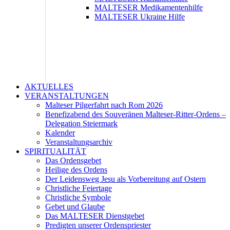
MALTESER Medikamentenhilfe
MALTESER Ukraine Hilfe
AKTUELLES
VERANSTALTUNGEN
Malteser Pilgerfahrt nach Rom 2026
Benefizabend des Souveränen Malteser-Ritter-Ordens –
Delegation Steiermark
Kalender
Veranstaltungsarchiv
SPIRITUALITÄT
Das Ordensgebet
Heilige des Ordens
Der Leidensweg Jesu als Vorbereitung auf Ostern
Christliche Feiertage
Christliche Symbole
Gebet und Glaube
Das MALTESER Dienstgebet
Predigten unserer Ordenspriester