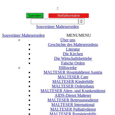
+
Spenden
Notfallkontakte
Souveräner Malteserorden
Souveräner Malteserorden
MENU
MENU
Über uns
Geschichte des Malteserordens
Literatur
Die Kirchen
Die Wirtschaftsbetriebe
Falsche Orden
Hilfswerke
MALTESER Hospitaldienst Austria
MALTESER Care
MALTESER Kinderhilfe
MALTESER Ordenshaus
MALTESER Alten- und Krankendienst
AIDS-Dienst Malteser
MALTESER Betreuungsdienst
MALTESER International
MALTESER Palliativdienst
MALTESER Rumänienhilfe