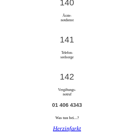
140
Ärzte-
notdienst
141
Telefon-
seelsorge
142
Vergiftungs-
notruf
01 406 4343
Was tun bei…?
Herzinfarkt