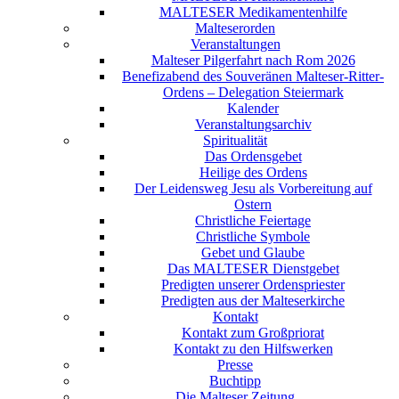
MALTESER Medikamentenhilfe
Malteserorden
Veranstaltungen
Malteser Pilgerfahrt nach Rom 2026
Benefizabend des Souveränen Malteser-Ritter-
Ordens – Delegation Steiermark
Kalender
Veranstaltungsarchiv
Spiritualität
Das Ordensgebet
Heilige des Ordens
Der Leidensweg Jesu als Vorbereitung auf
Ostern
Christliche Feiertage
Christliche Symbole
Gebet und Glaube
Das MALTESER Dienstgebet
Predigten unserer Ordenspriester
Predigten aus der Malteserkirche
Kontakt
Kontakt zum Großpriorat
Kontakt zu den Hilfswerken
Presse
Buchtipp
Die Malteser Zeitung