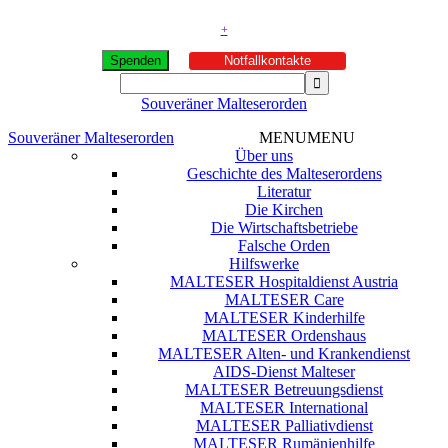
+
Spenden
Notfallkontakte
Souveräner Malteserorden
Souveräner Malteserorden
MENU
MENU
Über uns
Geschichte des Malteserordens
Literatur
Die Kirchen
Die Wirtschaftsbetriebe
Falsche Orden
Hilfswerke
MALTESER Hospitaldienst Austria
MALTESER Care
MALTESER Kinderhilfe
MALTESER Ordenshaus
MALTESER Alten- und Krankendienst
AIDS-Dienst Malteser
MALTESER Betreuungsdienst
MALTESER International
MALTESER Palliativdienst
MALTESER Rumänienhilfe