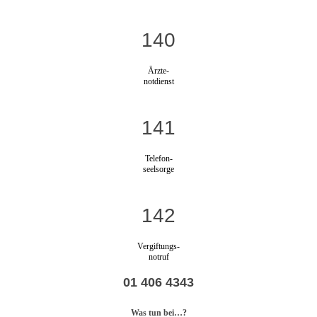
140
Ärzte-
notdienst
141
Telefon-
seelsorge
142
Vergiftungs-
notruf
01 406 4343
Was tun bei…?