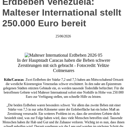
Erdbeben Venezuela:
Malteser International stellt
250.000 Euro bereit
25/06/2026
In der Hauptstadt Caracas haben die Beben schwere
Zerstörungen mit sich gebracht - Fotocredit: Yelitze
Colmenares
Köln/Caracas
. Zwei Erdbeben der Stärke 7,2 und 7,5 haben am Mittwochabend Ortszeit
die westliche Küstenregion Venezuelas schwer erschüttert. In den nahe am Epizentrum
gelegenen Städten stürzten Gebäude ein, es werden tausende Todesfälle befürchtet. Für die
betroffenen Gebiete wird Malteser International sofort eine Nothilfe in Höhe von 250.000
Euro zur Verfügung stellen, um schnelle Hilfe zu leisten.
„Die beiden Erdbeben waren besonders schwer. Vor allem das zweite Beben mit einer
Stärke von 7,5 in nur zehn Kilometer unter der Erdoberfläche hat ein hohes Maß an
Zerstörung verursacht. Ein weiteres Problem ist es, dass die zerstörten Gebiete dicht
besiedelt sind, was zur Folge haben wird, dass viele Menschen betroffen sind. Tausende
Menschen haben ihr Hab und Gut und ihr Zuhause verloren. Wichtig ist es nun, dass ihnen
schnell geholfen wird. Derzeit sondieren wir die Lage und werden im nächsten Schritt die