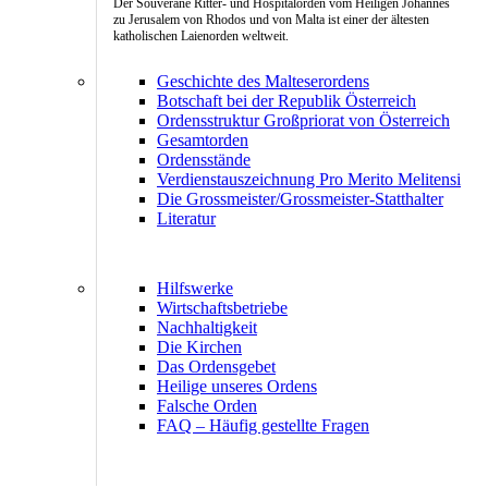
Der Souveräne Ritter- und Hospitalorden vom Heiligen Johannes
zu Jerusalem von Rhodos und von Malta ist einer der ältesten
katholischen Laienorden weltweit.
Geschichte des Malteserordens
Botschaft bei der Republik Österreich
Ordensstruktur Großpriorat von Österreich
Gesamtorden
Ordensstände
Verdienstauszeichnung Pro Merito Melitensi
Die Grossmeister/Grossmeister-Statthalter
Literatur
Hilfswerke
Wirtschaftsbetriebe
Nachhaltigkeit
Die Kirchen
Das Ordensgebet
Heilige unseres Ordens
Falsche Orden
FAQ – Häufig gestellte Fragen