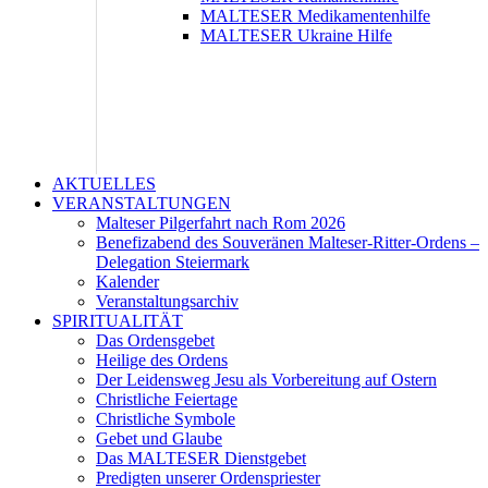
MALTESER Medikamentenhilfe
MALTESER Ukraine Hilfe
AKTUELLES
VERANSTALTUNGEN
Malteser Pilgerfahrt nach Rom 2026
Benefizabend des Souveränen Malteser-Ritter-Ordens –
Delegation Steiermark
Kalender
Veranstaltungsarchiv
SPIRITUALITÄT
Das Ordensgebet
Heilige des Ordens
Der Leidensweg Jesu als Vorbereitung auf Ostern
Christliche Feiertage
Christliche Symbole
Gebet und Glaube
Das MALTESER Dienstgebet
Predigten unserer Ordenspriester