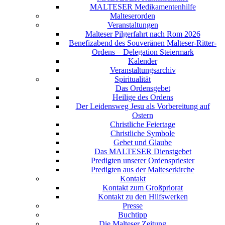
MALTESER Medikamentenhilfe
Malteserorden
Veranstaltungen
Malteser Pilgerfahrt nach Rom 2026
Benefizabend des Souveränen Malteser-Ritter-
Ordens – Delegation Steiermark
Kalender
Veranstaltungsarchiv
Spiritualität
Das Ordensgebet
Heilige des Ordens
Der Leidensweg Jesu als Vorbereitung auf
Ostern
Christliche Feiertage
Christliche Symbole
Gebet und Glaube
Das MALTESER Dienstgebet
Predigten unserer Ordenspriester
Predigten aus der Malteserkirche
Kontakt
Kontakt zum Großpriorat
Kontakt zu den Hilfswerken
Presse
Buchtipp
Die Malteser Zeitung