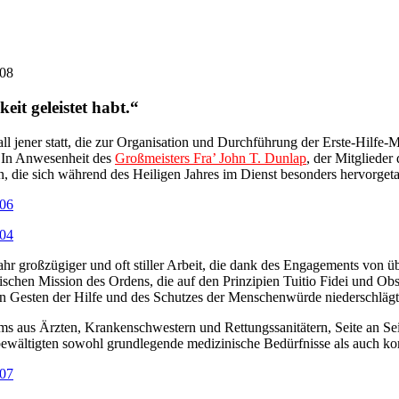
eit geleistet habt.“
 all jener statt, die zur Organisation und Durchführung der Erste-Hil
. In Anwesenheit des
Großmeisters Fra’ John T. Dunlap
, der Mitglieder
n, die sich während des Heiligen Jahres im Dienst besonders hervorgeta
r großzügiger und oft stiller Arbeit, die dank des Engagements von ü
ischen Mission des Ordens, die auf den Prinzipien Tuitio Fidei und Ob
eten Gesten der Hilfe und des Schutzes der Menschenwürde niederschlägt
ams aus Ärzten, Krankenschwestern und Rettungssanitätern, Seite an Sei
bewältigten sowohl grundlegende medizinische Bedürfnisse als auch kom