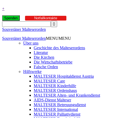
+
Spenden
Notfallkontakte
Souveräner Malteserorden
Souveräner Malteserorden
MENU
MENU
Über uns
Geschichte des Malteserordens
Literatur
Die Kirchen
Die Wirtschaftsbetriebe
Falsche Orden
Hilfswerke
MALTESER Hospitaldienst Austria
MALTESER Care
MALTESER Kinderhilfe
MALTESER Ordenshaus
MALTESER Alten- und Krankendienst
AIDS-Dienst Malteser
MALTESER Betreuungsdienst
MALTESER International
MALTESER Palliativdienst