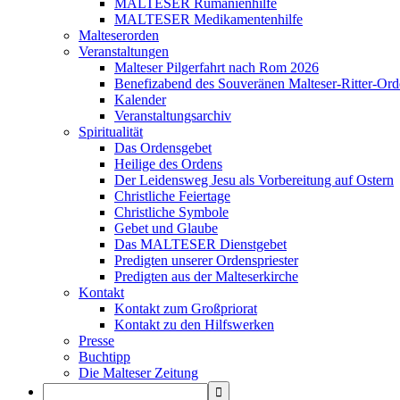
MALTESER Rumänienhilfe
MALTESER Medikamentenhilfe
Malteserorden
Veranstaltungen
Malteser Pilgerfahrt nach Rom 2026
Benefizabend des Souveränen Malteser-Ritter-Ord
Kalender
Veranstaltungsarchiv
Spiritualität
Das Ordensgebet
Heilige des Ordens
Der Leidensweg Jesu als Vorbereitung auf Ostern
Christliche Feiertage
Christliche Symbole
Gebet und Glaube
Das MALTESER Dienstgebet
Predigten unserer Ordenspriester
Predigten aus der Malteserkirche
Kontakt
Kontakt zum Großpriorat
Kontakt zu den Hilfswerken
Presse
Buchtipp
Die Malteser Zeitung