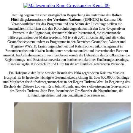
Der Tag begann mit einer strategischen Besprechung im Unterbüro des
Hohen
Flüchtlingskommissars der Vereinten Nationen (UNHCR)
in Kakuma. Die
Verantwortlichen für das Programm und den Schutz der Flüchtlinge stellten die
humanitären Prioritäten und den Koordinierungsrahmen mit den über 40 operativen
Partnern in der Region vor, darunter Malteser International, die internationale
Hilfsorganisation des Malteserordens. MI ist seit 2001 in Kenia tätig und stärkt das
Gesundheitssystem, indem es Programme in den Bereichen Gesundheit, Wasser und
Hygiene (WASH), Ernährungssicherheit und Katastrophenrisikomanagement in
Zusammenarbeit mit lokalen Institutionen sowie nationalen und internationalen Partnern
umsetzt. Im Aufnahmezentrum von Kalobeyei konnte die Delegation des Großkanzlers die
Registrierungs- und Erstaufnahmeverfahren beobachten, darunter Ernährungsscreenings,
Essensausgabe, Kinderschutz und Hilfe für die am stärksten gefährdeten Personen.
Ein Höhepunkt der Reise war der Besuch des 1964 gegründeten Kakuma Mission
Hospital. Es ist heute die wichtigste Gesundheitseinrichtung für über 600.000 Flüchtlinge
und Mitglieder der Aufnahmegemeinschaft in der Region Turkana West. In Begleitung des
Bischofs der Diözese Lodwar, Rev. John Mbinda, und des stellvertretenden Gouverneurs
des Bezirks Turkana, John Erus, besuchte der Großkanzler die Notaufnahme, die
Entbindungsstation und den derzeitigen Operationssaal.