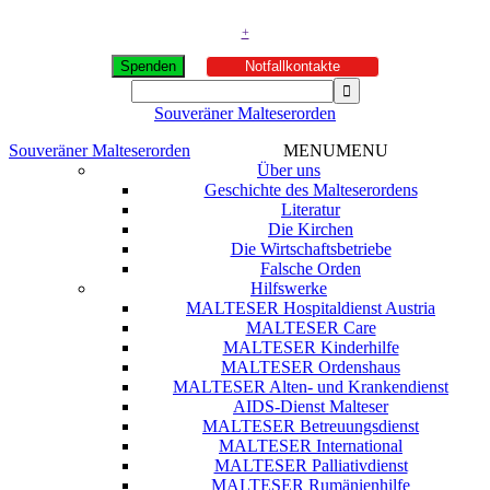
+
Spenden
Notfallkontakte
Souveräner Malteserorden
Souveräner Malteserorden
MENU
MENU
Über uns
Geschichte des Malteserordens
Literatur
Die Kirchen
Die Wirtschaftsbetriebe
Falsche Orden
Hilfswerke
MALTESER Hospitaldienst Austria
MALTESER Care
MALTESER Kinderhilfe
MALTESER Ordenshaus
MALTESER Alten- und Krankendienst
AIDS-Dienst Malteser
MALTESER Betreuungsdienst
MALTESER International
MALTESER Palliativdienst
MALTESER Rumänienhilfe