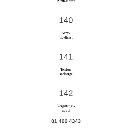
Alpin-Notruf
140
Ärzte-
notdienst
141
Telefon-
seelsorge
142
Vergiftungs-
notruf
01 406 4343