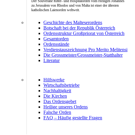
Der Souveräne Ritter- und Hospitalorden vom Heiligen Johannes
zu Jerusalem von Rhodos und von Malta ist einer der ältesten
katholischen Laienorden weltweit.
Geschichte des Malteserordens
Botschaft bei der Republik Österreich
Ordensstruktur Großpriorat von Österreich
Gesamtorden
Ordensstände
Verdienstauszeichnung Pro Merito Melitensi
Die Grossmeister/Grossmeister-Statthalter
Literatur
Hilfswerke
Wirtschaftsbetriebe
Nachhaltigkeit
Die Kirchen
Das Ordensgebet
Heilige unseres Ordens
Falsche Orden
FAQ – Häufig gestellte Fragen