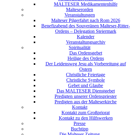
MALTESER Medikamentenhilfe
Malteserorden
Veranstaltungen
Malteser Pilgerfahrt nach Rom 2026
Benefizabend des Souveränen Malteser-Ritter-
Ordens – Delegation Steiermark
Kalender
Veranstaltungsarchiv
Spiritualität
Das Ordensgebet
Heilige des Ordens
Der Leidensweg Jesu als Vorbereitung auf
Ostern
Christliche Feiertage
Christliche Symbole
Gebet und Glaube
Das MALTESER Dienstgebet
Predigten unserer Ordenspriester
Predigten aus der Malteserkirche
Kontakt
Kontakt zum Großpriorat
Kontakt zu den Hilfswerken
Presse
Buchtipp
Die Malteser Zeitung