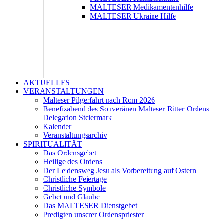
MALTESER Medikamentenhilfe
MALTESER Ukraine Hilfe
AKTUELLES
VERANSTALTUNGEN
Malteser Pilgerfahrt nach Rom 2026
Benefizabend des Souveränen Malteser-Ritter-Ordens –
Delegation Steiermark
Kalender
Veranstaltungsarchiv
SPIRITUALITÄT
Das Ordensgebet
Heilige des Ordens
Der Leidensweg Jesu als Vorbereitung auf Ostern
Christliche Feiertage
Christliche Symbole
Gebet und Glaube
Das MALTESER Dienstgebet
Predigten unserer Ordenspriester