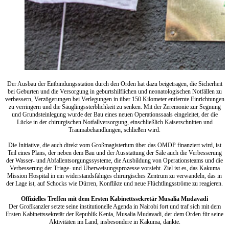
Der Ausbau der Entbindungsstation durch den Orden hat dazu beigetragen, die Sicherheit
bei Geburten und die Versorgung in geburtshilflichen und neonatologischen Notfällen zu
verbessern, Verzögerungen bei Verlegungen in über 150 Kilometer entfernte Einrichtungen
zu verringern und die Säuglingssterblichkeit zu senken. Mit der Zeremonie zur Segnung
und Grundsteinlegung wurde der Bau eines neuen Operationssaals eingeleitet, der die
Lücke in der chirurgischen Notfallversorgung, einschließlich Kaiserschnitten und
Traumabehandlungen, schließen wird.
Die Initiative, die auch direkt vom Großmagisterium über das OMDP finanziert wird, ist
Teil eines Plans, der neben dem Bau und der Ausstattung der Säle auch die Verbesserung
der Wasser- und Abfallentsorgungssysteme, die Ausbildung von Operationsteams und die
Verbesserung der Triage- und Überweisungsprozesse vorsieht. Ziel ist es, das Kakuma
Mission Hospital in ein widerstandsfähiges chirurgisches Zentrum zu verwandeln, das in
der Lage ist, auf Schocks wie Dürren, Konflikte und neue Flüchtlingsströme zu reagieren.
Offizielles Treffen mit dem Ersten Kabinettssekretär Musalia Mudavadi
Der Großkanzler setzte seine institutionelle Agenda in Nairobi fort und traf sich mit dem
Ersten Kabinettssekretär der Republik Kenia, Musalia Mudavadi, der dem Orden für seine
Aktivitäten im Land, insbesondere in Kakuma, dankte.