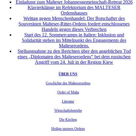
Einladung zum Malteser Johannesgemeinschaft-Retreat 2026
Klavierklänge im Refektorium des MALTESER
Ordenshauses
Welttag gegen Menschenhandel: Der Botschafter des
Souveränen Malteser-Ritter-Ordens fordert entschlossenes
Handeln gegen dieses Verbrechen
Start des 12. Sommercamps in Italien: Inklusion und
Solidarität stehen im Mittelpunkt des Engagements des
Malteserordens.
Stellungnahme zu den Berichten über den angeblichen Tod
eines „Diplomaten des Malteserordens“ bei dem russischen
Angriff vom 24. Juli in der Region Kiew
ÜBER UNS
Geschichte des Malteserordens
Order of Malta
Literatur
Wirtschaftsbetriebe
Die Kirchen
Heilige unseres Ordens