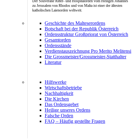
Der Souveräne Ritter- und Hospitalorden vom Heiligen Johannes
zu Jerusalem von Rhodos und von Malta ist einer der ältesten
katholischen Laienorden weltweit.
Geschichte des Malteserordens
Botschaft bei der Republik Österreich
Ordensstruktur Großpriorat von Österreich
Gesamtorden
Ordensstände
Verdienstauszeichnung Pro Merito Melitensi
Die Grossmeister/Grossmeister-Statthalter
Literatur
Hilfswerke
Wirtschaftsbetriebe
Nachhaltigkeit
Die Kirchen
Das Ordensgebet
Heilige unseres Ordens
Falsche Orden
FAQ – Häufig gestellte Fragen