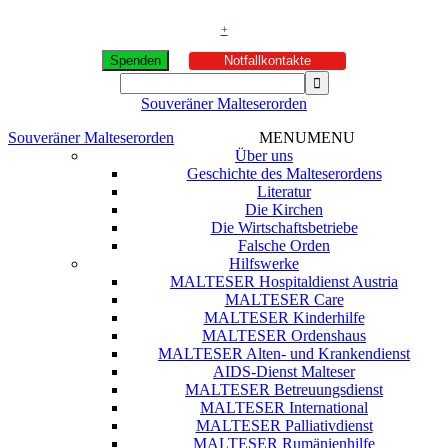
+
Spenden
Notfallkontakte
Souveräner Malteserorden
Souveräner Malteserorden
MENU
MENU
Über uns
Geschichte des Malteserordens
Literatur
Die Kirchen
Die Wirtschaftsbetriebe
Falsche Orden
Hilfswerke
MALTESER Hospitaldienst Austria
MALTESER Care
MALTESER Kinderhilfe
MALTESER Ordenshaus
MALTESER Alten- und Krankendienst
AIDS-Dienst Malteser
MALTESER Betreuungsdienst
MALTESER International
MALTESER Palliativdienst
MALTESER Rumänienhilfe