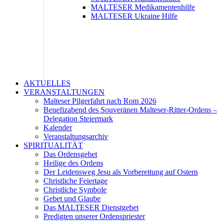
MALTESER Medikamentenhilfe
MALTESER Ukraine Hilfe
AKTUELLES
VERANSTALTUNGEN
Malteser Pilgerfahrt nach Rom 2026
Benefizabend des Souveränen Malteser-Ritter-Ordens –
Delegation Steiermark
Kalender
Veranstaltungsarchiv
SPIRITUALITÄT
Das Ordensgebet
Heilige des Ordens
Der Leidensweg Jesu als Vorbereitung auf Ostern
Christliche Feiertage
Christliche Symbole
Gebet und Glaube
Das MALTESER Dienstgebet
Predigten unserer Ordenspriester