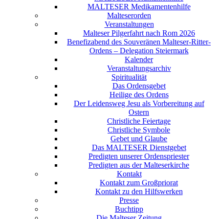
MALTESER Medikamentenhilfe
Malteserorden
Veranstaltungen
Malteser Pilgerfahrt nach Rom 2026
Benefizabend des Souveränen Malteser-Ritter-
Ordens – Delegation Steiermark
Kalender
Veranstaltungsarchiv
Spiritualität
Das Ordensgebet
Heilige des Ordens
Der Leidensweg Jesu als Vorbereitung auf
Ostern
Christliche Feiertage
Christliche Symbole
Gebet und Glaube
Das MALTESER Dienstgebet
Predigten unserer Ordenspriester
Predigten aus der Malteserkirche
Kontakt
Kontakt zum Großpriorat
Kontakt zu den Hilfswerken
Presse
Buchtipp
Die Malteser Zeitung