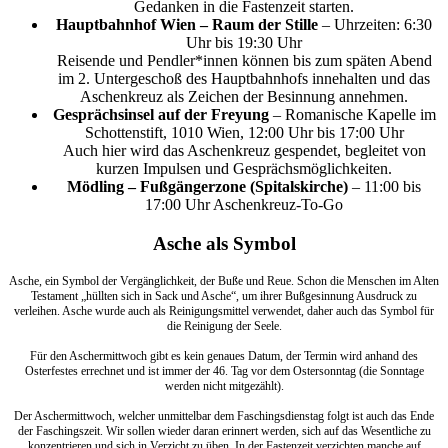
Gedanken in die Fastenzeit starten.
Hauptbahnhof Wien – Raum der Stille
– Uhrzeiten: 6:30
Uhr bis 19:30 Uhr
Reisende und Pendler*innen können bis zum späten Abend
im 2. Untergeschoß des Hauptbahnhofs innehalten und das
Aschenkreuz als Zeichen der Besinnung annehmen.
Gesprächsinsel auf der Freyung
– Romanische Kapelle im
Schottenstift, 1010 Wien, 12:00 Uhr bis 17:00 Uhr
Auch hier wird das Aschenkreuz gespendet, begleitet von
kurzen Impulsen und Gesprächsmöglichkeiten.
Mödling – Fußgängerzone (Spitalskirche)
– 11:00 bis
17:00 Uhr Aschenkreuz-To-Go
Asche als Symbol
Asche, ein Symbol der Vergänglichkeit, der Buße und Reue. Schon die Menschen im Alten
Testament „hüllten sich in Sack und Asche“, um ihrer Bußgesinnung Ausdruck zu
verleihen. Asche wurde auch als Reinigungsmittel verwendet, daher auch das Symbol für
die Reinigung der Seele.
Für den Aschermittwoch gibt es kein genaues Datum, der Termin wird anhand des
Osterfestes errechnet und ist immer der 46. Tag vor dem Ostersonntag (die Sonntage
werden nicht mitgezählt).
Der Aschermittwoch, welcher unmittelbar dem Faschingsdienstag folgt ist auch das Ende
der Faschingszeit. Wir sollen wieder daran erinnert werden, sich auf das Wesentliche zu
konzentrieren und sich in Verzicht zu üben. In der Fastenzeit verzichten manche auf