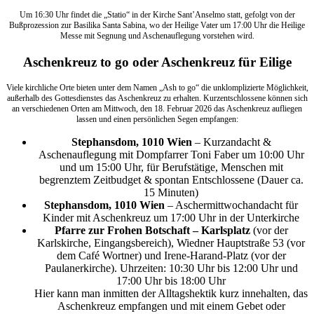
Um 16:30 Uhr findet die „Statio“ in der Kirche Sant’Anselmo statt, gefolgt von der
Bußprozession zur Basilika Santa Sabina, wo der Heilige Vater um 17:00 Uhr die Heilige
Messe mit Segnung und Aschenauflegung vorstehen wird.
Aschenkreuz to go oder Aschenkreuz für Eilige
Viele kirchliche Orte bieten unter dem Namen „Ash to go“ die unklomplizierte Möglichkeit,
außerhalb des Gottesdienstes das Aschenkreuz zu erhalten. Kurzentschlossene können sich
an verschiedenen Orten am Mittwoch, den 18. Februar 2026 das Aschenkreuz aufliegen
lassen und einen persönlichen Segen empfangen:
Stephansdom, 1010 Wien
– Kurzandacht &
Aschenauflegung mit Dompfarrer Toni Faber um 10:00 Uhr
und um 15:00 Uhr, für Berufstätige, Menschen mit
begrenztem Zeitbudget & spontan Entschlossene (Dauer ca.
15 Minuten)
Stephansdom, 1010 Wien
– Aschermittwochandacht für
Kinder mit Aschenkreuz um 17:00 Uhr in der Unterkirche
Pfarre zur Frohen Botschaft – Karlsplatz
(vor der
Karlskirche, Eingangsbereich), Wiedner Hauptstraße 53 (vor
dem Café Wortner) und Irene-Harand-Platz (vor der
Paulanerkirche). Uhrzeiten: 10:30 Uhr bis 12:00 Uhr und
17:00 Uhr bis 18:00 Uhr
Hier kann man inmitten der Alltagshektik kurz innehalten, das
Aschenkreuz empfangen und mit einem Gebet oder