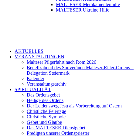
MALTESER Medikamentenhilfe
MALTESER Ukraine Hilfe
AKTUELLES
VERANSTALTUNGEN
Malteser Pilgerfahrt nach Rom 2026
Benefizabend des Souveränen Malteser-Ritter-Ordens –
Delegation Steiermark
Kalender
Veranstaltungsarchiv
SPIRITUALITÄT
Das Ordensgebet
Heilige des Ordens
Der Leidensweg Jesu als Vorbereitung auf Ostern
Christliche Feiertage
Christliche Symbole
Gebet und Glaube
Das MALTESER Dienstgebet
Predigten unserer Ordenspriester