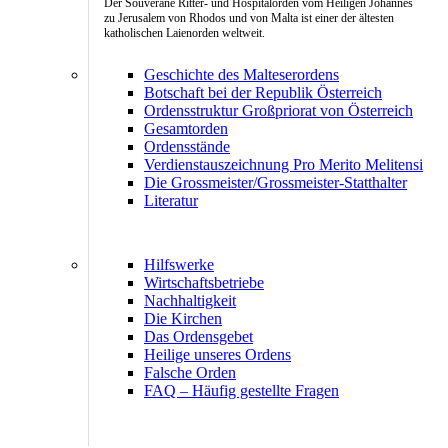
Der Souveräne Ritter- und Hospitalorden vom Heiligen Johannes
zu Jerusalem von Rhodos und von Malta ist einer der ältesten
katholischen Laienorden weltweit.
Geschichte des Malteserordens
Botschaft bei der Republik Österreich
Ordensstruktur Großpriorat von Österreich
Gesamtorden
Ordensstände
Verdienstauszeichnung Pro Merito Melitensi
Die Grossmeister/Grossmeister-Statthalter
Literatur
Hilfswerke
Wirtschaftsbetriebe
Nachhaltigkeit
Die Kirchen
Das Ordensgebet
Heilige unseres Ordens
Falsche Orden
FAQ – Häufig gestellte Fragen