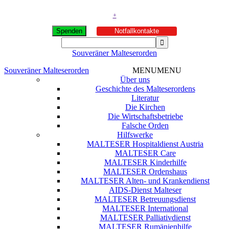
+
Spenden
Notfallkontakte
Souveräner Malteserorden
Souveräner Malteserorden
MENU
MENU
Über uns
Geschichte des Malteserordens
Literatur
Die Kirchen
Die Wirtschaftsbetriebe
Falsche Orden
Hilfswerke
MALTESER Hospitaldienst Austria
MALTESER Care
MALTESER Kinderhilfe
MALTESER Ordenshaus
MALTESER Alten- und Krankendienst
AIDS-Dienst Malteser
MALTESER Betreuungsdienst
MALTESER International
MALTESER Palliativdienst
MALTESER Rumänienhilfe