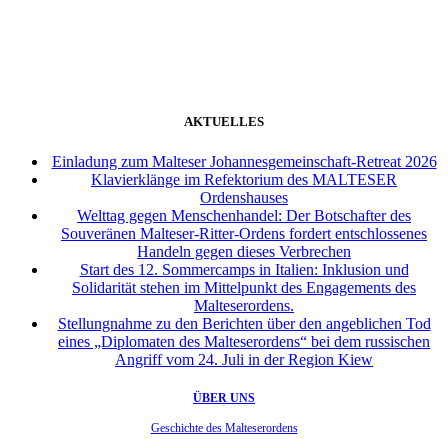
weiter
AKTUELLES
Einladung zum Malteser Johannesgemeinschaft-Retreat 2026
Klavierklänge im Refektorium des MALTESER
Ordenshauses
Welttag gegen Menschenhandel: Der Botschafter des
Souveränen Malteser-Ritter-Ordens fordert entschlossenes
Handeln gegen dieses Verbrechen
Start des 12. Sommercamps in Italien: Inklusion und
Solidarität stehen im Mittelpunkt des Engagements des
Malteserordens.
Stellungnahme zu den Berichten über den angeblichen Tod
eines „Diplomaten des Malteserordens“ bei dem russischen
Angriff vom 24. Juli in der Region Kiew
ÜBER UNS
Geschichte des Malteserordens