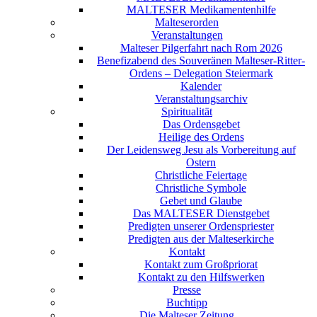
MALTESER Medikamentenhilfe
Malteserorden
Veranstaltungen
Malteser Pilgerfahrt nach Rom 2026
Benefizabend des Souveränen Malteser-Ritter-
Ordens – Delegation Steiermark
Kalender
Veranstaltungsarchiv
Spiritualität
Das Ordensgebet
Heilige des Ordens
Der Leidensweg Jesu als Vorbereitung auf
Ostern
Christliche Feiertage
Christliche Symbole
Gebet und Glaube
Das MALTESER Dienstgebet
Predigten unserer Ordenspriester
Predigten aus der Malteserkirche
Kontakt
Kontakt zum Großpriorat
Kontakt zu den Hilfswerken
Presse
Buchtipp
Die Malteser Zeitung