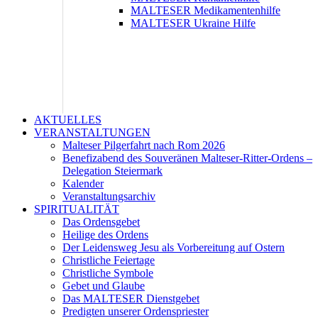
MALTESER Medikamentenhilfe
MALTESER Ukraine Hilfe
AKTUELLES
VERANSTALTUNGEN
Malteser Pilgerfahrt nach Rom 2026
Benefizabend des Souveränen Malteser-Ritter-Ordens –
Delegation Steiermark
Kalender
Veranstaltungsarchiv
SPIRITUALITÄT
Das Ordensgebet
Heilige des Ordens
Der Leidensweg Jesu als Vorbereitung auf Ostern
Christliche Feiertage
Christliche Symbole
Gebet und Glaube
Das MALTESER Dienstgebet
Predigten unserer Ordenspriester