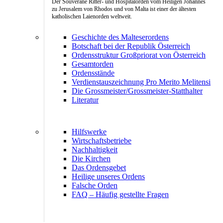
Der Souveräne Ritter- und Hospitalorden vom Heiligen Johannes
zu Jerusalem von Rhodos und von Malta ist einer der ältesten
katholischen Laienorden weltweit.
Geschichte des Malteserordens
Botschaft bei der Republik Österreich
Ordensstruktur Großpriorat von Österreich
Gesamtorden
Ordensstände
Verdienstauszeichnung Pro Merito Melitensi
Die Grossmeister/Grossmeister-Statthalter
Literatur
Hilfswerke
Wirtschaftsbetriebe
Nachhaltigkeit
Die Kirchen
Das Ordensgebet
Heilige unseres Ordens
Falsche Orden
FAQ – Häufig gestellte Fragen