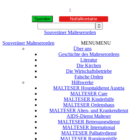
+
Spenden
Notfallkontakte
Souveräner Malteserorden
Souveräner Malteserorden
MENU
MENU
Über uns
Geschichte des Malteserordens
Literatur
Die Kirchen
Die Wirtschaftsbetriebe
Falsche Orden
Hilfswerke
MALTESER Hospitaldienst Austria
MALTESER Care
MALTESER Kinderhilfe
MALTESER Ordenshaus
MALTESER Alten- und Krankendienst
AIDS-Dienst Malteser
MALTESER Betreuungsdienst
MALTESER International
MALTESER Palliativdienst
MALTESER Rumänienhilfe