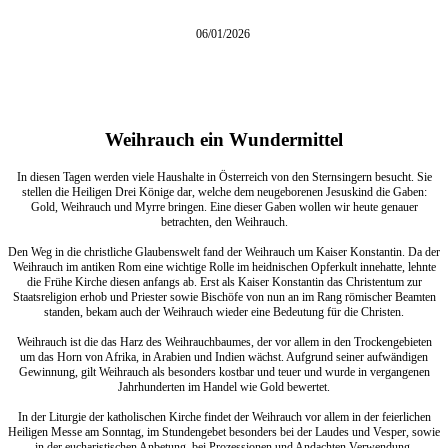
06/01/2026
Weihrauch ein Wundermittel
In diesen Tagen werden viele Haushalte in Österreich von den Sternsingern besucht. Sie
stellen die Heiligen Drei Könige dar, welche dem neugeborenen Jesuskind die Gaben:
Gold, Weihrauch und Myrre bringen. Eine dieser Gaben wollen wir heute genauer
betrachten, den Weihrauch.
Den Weg in die christliche Glaubenswelt fand der Weihrauch um Kaiser Konstantin. Da der
Weihrauch im antiken Rom eine wichtige Rolle im heidnischen Opferkult innehatte, lehnte
die Frühe Kirche diesen anfangs ab. Erst als Kaiser Konstantin das Christentum zur
Staatsreligion erhob und Priester sowie Bischöfe von nun an im Rang römischer Beamten
standen, bekam auch der Weihrauch wieder eine Bedeutung für die Christen.
Weihrauch ist die das Harz des Weihrauchbaumes, der vor allem in den Trockengebieten
um das Horn von Afrika, in Arabien und Indien wächst. Aufgrund seiner aufwändigen
Gewinnung, gilt Weihrauch als besonders kostbar und teuer und wurde in vergangenen
Jahrhunderten im Handel wie Gold bewertet.
In der Liturgie der katholischen Kirche findet der Weihrauch vor allem in der feierlichen
Heiligen Messe am Sonntag, im Stundengebet besonders bei der Laudes und Vesper, sowie
in der eucharistischen Anbetung, bei Prozessionen und Andachten Verwendung.