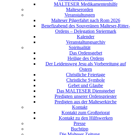
MALTESER Medikamentenhilfe
Malteserorden
Veranstaltungen
Malteser Pilgerfahrt nach Rom 2026
Benefizabend des Souveränen Malteser-Ritter-
Ordens – Delegation Steiermark
Kalender
Veranstaltungsarchiv
Spiritualität
Das Ordensgebet
Heilige des Ordens
Der Leidensweg Jesu als Vorbereitung auf
Ostern
Christliche Feiertage
Christliche Symbole
Gebet und Glaube
Das MALTESER Dienstgebet
Predigten unserer Ordenspriester
Predigten aus der Malteserkirche
Kontakt
Kontakt zum Großpriorat
Kontakt zu den Hilfswerken
Presse
Buchtipp
Die Malteser Zeitung