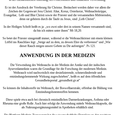
Er ist der Ausdruck der Verehrung für Christus. Beräuchert werden daher vor allem die
Zeichen der Gegenwart Jesu Christi: Altar, Kreuz, Osterkerze, Weihnachtskrippe,
Evangeliar, Leib und Blut Christi sowie der Priester und die versammelten Mitfeiernden,
denn sie gehören durch die Taufe zu Jesus, sind „Leib Christi“.
In der Heiligen Schrift heißt es ja: „wo zwei oder drei in seinem Namen versammelt sind,
da bin ich mitten unter ihnen” Mt 18,20.
So betet der Priester sinngemäß immer, während er die Weihrauchkörner mit einem kleinen
Löffel ins Rauchfass legt: „Steige auf zu dem, zu dessen Ehre du verbrennst“ und „Wie
dieser Rauch mögen unsere Gebete zu Dir aufsteigen“. Ps 121.
ANWENDUNG IN DER MEDIZIN
Die Verwendung des Weihrauchs in der Medizin der Antike und der indischen
Ayurvedamedizin waren die Grundlage für die Forschung der modernen Medizin.
Weihrauch wird nachweislich eine desinfizierende, schmerzlindernde und
entzündungshemmende Wirkung zugeschrieben“, heißt es auf dem öffentlichen
Gesundheitsportal „gesundheit.gv.at“
So können die Inhaltsstoffe im Weihrauch, der Boswelliaextrakt, offenbar die Bildung von
Entzündungsbotentstoffen hemmen.
Diese spiele etwa auch bei chronisch entzündlichen Darmerkrankungen, Asthma oder
Rheuma eine große Rolle. Auch hier erfolgt die Anwendung mittels Weihrauchkapseln, die
als Nahrungsergänzungsmittel in Apotheken erhältlich sind.
Die Plattform Medizin-Transparent hat die wissenschaftliche Datenlage zu den positiven