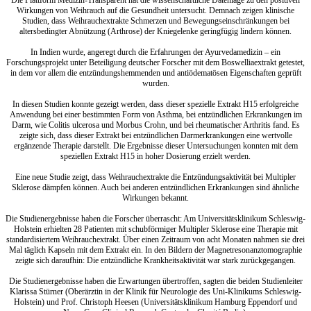
Wirkungen von Weihrauch auf die Gesundheit untersucht. Demnach zeigen klinische
Studien, dass Weihrauchextrakte Schmerzen und Bewegungseinschränkungen bei
altersbedingter Abnützung (Arthrose) der Kniegelenke geringfügig lindern können.
In Indien wurde, angeregt durch die Erfahrungen der Ayurvedamedizin – ein
Forschungsprojekt unter Beteiligung deutscher Forscher mit dem Boswelliaextrakt getestet,
in dem vor allem die entzündungshemmenden und antiödematösen Eigenschaften geprüft
wurden.
In diesen Studien konnte gezeigt werden, dass dieser spezielle Extrakt H15 erfolgreiche
Anwendung bei einer bestimmten Form von Asthma, bei entzündlichen Erkrankungen im
Darm, wie Colitis ulcerosa und Morbus Crohn, und bei rheumatischer Arthritis fand. Es
zeigte sich, dass dieser Extrakt bei entzündlichen Darmerkrankungen eine wertvolle
ergänzende Therapie darstellt. Die Ergebnisse dieser Untersuchungen konnten mit dem
speziellen Extrakt H15 in hoher Dosierung erzielt werden.
Eine neue Studie zeigt, dass Weihrauchextrakte die Entzündungsaktivität bei Multipler
Sklerose dämpfen können. Auch bei anderen entzündlichen Erkrankungen sind ähnliche
Wirkungen bekannt.
Die Studienergebnisse haben die Forscher überrascht: Am Universitätsklinikum Schleswig-
Holstein erhielten 28 Patienten mit schubförmiger Multipler Sklerose eine Therapie mit
standardisiertem Weihrauchextrakt. Über einen Zeitraum von acht Monaten nahmen sie drei
Mal täglich Kapseln mit dem Extrakt ein. In den Bildern der Magnetresonanztomographie
zeigte sich daraufhin: Die entzündliche Krankheitsaktivität war stark zurückgegangen.
Die Studienergebnisse haben die Erwartungen übertroffen, sagten die beiden Studienleiter
Klarissa Stürner (Oberärztin in der Klinik für Neurologie des Uni-Klinikums Schleswig-
Holstein) und Prof. Christoph Heesen (Universitätsklinikum Hamburg Eppendorf und