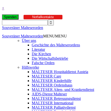
+
Spenden
Notfallkontakte
Souveräner Malteserorden
Souveräner Malteserorden
MENU
MENU
Über uns
Geschichte des Malteserordens
Literatur
Die Kirchen
Die Wirtschaftsbetriebe
Falsche Orden
Hilfswerke
MALTESER Hospitaldienst Austria
MALTESER Care
MALTESER Kinderhilfe
MALTESER Ordenshaus
MALTESER Alten- und Krankendienst
AIDS-Dienst Malteser
MALTESER Betreuungsdienst
MALTESER International
MALTESER Palliativdienst