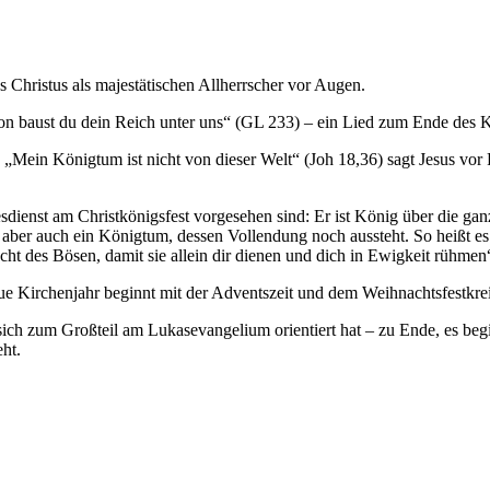
es Christus als majestätischen Allherrscher vor Augen.
on baust du dein Reich unter uns“ (GL 233) – ein Lied zum Ende des 
 „Mein Königtum ist nicht von dieser Welt“ (Joh 18,36) sagt Jesus vor P
esdienst am Christkönigsfest vorgesehen sind: Er ist König über die g
 aber auch ein Königtum, dessen Vollendung noch aussteht. So heißt es
t des Bösen, damit sie allein dir dienen und dich in Ewigkeit rühmen
eue Kirchenjahr beginnt mit der Adventszeit und dem Weihnachtsfestkrei
ich zum Großteil am Lukasevangelium orientiert hat – zu Ende, es begi
ht.