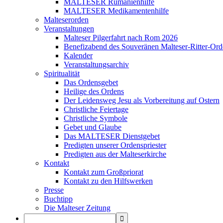
MALTESER Rumänienhilfe
MALTESER Medikamentenhilfe
Malteserorden
Veranstaltungen
Malteser Pilgerfahrt nach Rom 2026
Benefizabend des Souveränen Malteser-Ritter-Ord
Kalender
Veranstaltungsarchiv
Spiritualität
Das Ordensgebet
Heilige des Ordens
Der Leidensweg Jesu als Vorbereitung auf Ostern
Christliche Feiertage
Christliche Symbole
Gebet und Glaube
Das MALTESER Dienstgebet
Predigten unserer Ordenspriester
Predigten aus der Malteserkirche
Kontakt
Kontakt zum Großpriorat
Kontakt zu den Hilfswerken
Presse
Buchtipp
Die Malteser Zeitung