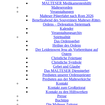
MALTESER Medikamentenhilfe
Malteserorden
Veranstaltungen
Malteser Pilgerfahrt nach Rom 2026
Benefizabend des Souveränen Malteser-Ritter-
Ordens – Delegation Steiermark
Kalender
Veranstaltungsarchiv
Spiritualität
Das Ordensgebet
Heilige des Ordens
Der Leidensweg Jesu als Vorbereitung auf
Ostern
Christliche Feiertage
Christliche Symbole
Gebet und Glaube
Das MALTESER Dienstgebet
Predigten unserer Ordenspriester
Predigten aus der Malteserkirche
Kontakt
Kontakt zum Großpriorat
Kontakt zu den Hilfswerken
Presse
Buchtipp
Die Malteser Zeitung