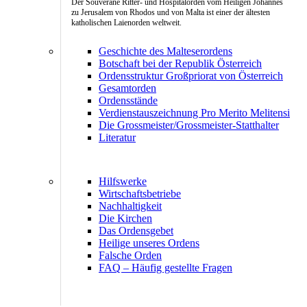
Der Souveräne Ritter- und Hospitalorden vom Heiligen Johannes
zu Jerusalem von Rhodos und von Malta ist einer der ältesten
katholischen Laienorden weltweit.
Geschichte des Malteserordens
Botschaft bei der Republik Österreich
Ordensstruktur Großpriorat von Österreich
Gesamtorden
Ordensstände
Verdienstauszeichnung Pro Merito Melitensi
Die Grossmeister/Grossmeister-Statthalter
Literatur
Hilfswerke
Wirtschaftsbetriebe
Nachhaltigkeit
Die Kirchen
Das Ordensgebet
Heilige unseres Ordens
Falsche Orden
FAQ – Häufig gestellte Fragen