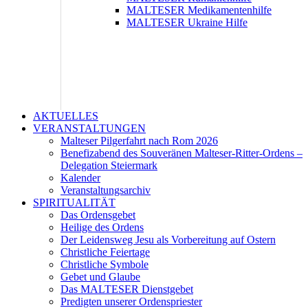
MALTESER Medikamentenhilfe
MALTESER Ukraine Hilfe
AKTUELLES
VERANSTALTUNGEN
Malteser Pilgerfahrt nach Rom 2026
Benefizabend des Souveränen Malteser-Ritter-Ordens –
Delegation Steiermark
Kalender
Veranstaltungsarchiv
SPIRITUALITÄT
Das Ordensgebet
Heilige des Ordens
Der Leidensweg Jesu als Vorbereitung auf Ostern
Christliche Feiertage
Christliche Symbole
Gebet und Glaube
Das MALTESER Dienstgebet
Predigten unserer Ordenspriester