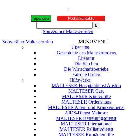
+
Spenden
Notfallkontakte
Souveräner Malteserorden
Souveräner Malteserorden
MENU
MENU
Über uns
Geschichte des Malteserordens
Literatur
Die Kirchen
Die Wirtschaftsbetriebe
Falsche Orden
Hilfswerke
MALTESER Hospitaldienst Austria
MALTESER Care
MALTESER Kinderhilfe
MALTESER Ordenshaus
MALTESER Alten- und Krankendienst
AIDS-Dienst Malteser
MALTESER Betreuungsdienst
MALTESER International
MALTESER Palliativdienst
MALTESER Rumänienhilfe