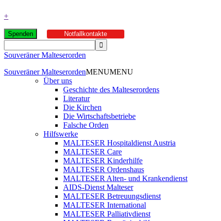
+
Spenden
Notfallkontakte
Souveräner Malteserorden
Souveräner Malteserorden
MENU
MENU
Über uns
Geschichte des Malteserordens
Literatur
Die Kirchen
Die Wirtschaftsbetriebe
Falsche Orden
Hilfswerke
MALTESER Hospitaldienst Austria
MALTESER Care
MALTESER Kinderhilfe
MALTESER Ordenshaus
MALTESER Alten- und Krankendienst
AIDS-Dienst Malteser
MALTESER Betreuungsdienst
MALTESER International
MALTESER Palliativdienst