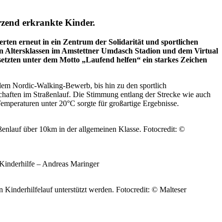
ürzend erkrankte Kinder.
rten erneut in ein Zentrum der Solidarität und sportlichen
n Altersklassen im Amstettner Umdasch Stadion und dem Virtual
e setzten unter dem Motto „Laufend helfen“ ein starkes Zeichen
 dem Nordic-Walking-Bewerb, bis hin zu den sportlich
chaften im Straßenlauf. Die Stimmung entlang der Strecke wie auch
emperaturen unter 20°C sorgte für großartige Ergebnisse.
ßenlauf über 10km in der allgemeinen Klasse. Fotocredit: ©
 Kinderhilfe – Andreas Maringer
Kinderhilfelauf unterstützt werden. Fotocredit: © Malteser