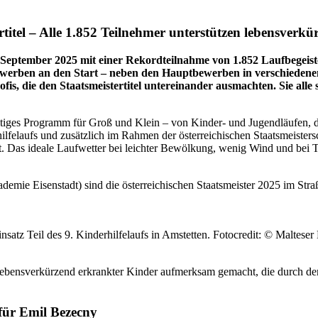
rtitel – Alle 1.852 Teilnehmer unterstützen lebensverk
 September 2025 mit einer Rekordteilnahme von 1.852 Laufbegeiste
Bewerben an den Start – neben den Hauptbewerben in verschiedene
fis, die den Staatsmeistertitel untereinander ausmachten. Sie all
elfältiges Programm für Groß und Klein – von Kinder- und Jugendläufen,
felaufs und zusätzlich im Rahmen der österreichischen Staatsmeisters
. Das ideale Laufwetter bei leichter Bewölkung, wenig Wind und bei T
mie Eisenstadt) sind die österreichischen Staatsmeister 2025 im Stra
satz Teil des 9. Kinderhilfelaufs in Amstetten. Fotocredit: © Malteser
lebensverkürzend erkrankter Kinder aufmerksam gemacht, die durch den 
 für Emil Bezecny