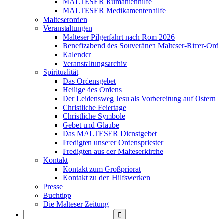
MALTESER Rumänienhilfe
MALTESER Medikamentenhilfe
Malteserorden
Veranstaltungen
Malteser Pilgerfahrt nach Rom 2026
Benefizabend des Souveränen Malteser-Ritter-Ord
Kalender
Veranstaltungsarchiv
Spiritualität
Das Ordensgebet
Heilige des Ordens
Der Leidensweg Jesu als Vorbereitung auf Ostern
Christliche Feiertage
Christliche Symbole
Gebet und Glaube
Das MALTESER Dienstgebet
Predigten unserer Ordenspriester
Predigten aus der Malteserkirche
Kontakt
Kontakt zum Großpriorat
Kontakt zu den Hilfswerken
Presse
Buchtipp
Die Malteser Zeitung