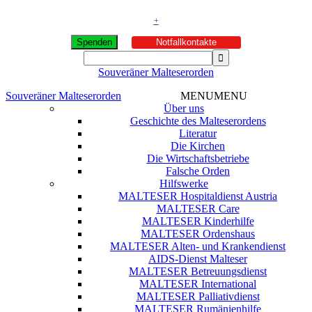
+
Spenden
Notfallkontakte
Souveräner Malteserorden
Souveräner Malteserorden
MENU
MENU
Über uns
Geschichte des Malteserordens
Literatur
Die Kirchen
Die Wirtschaftsbetriebe
Falsche Orden
Hilfswerke
MALTESER Hospitaldienst Austria
MALTESER Care
MALTESER Kinderhilfe
MALTESER Ordenshaus
MALTESER Alten- und Krankendienst
AIDS-Dienst Malteser
MALTESER Betreuungsdienst
MALTESER International
MALTESER Palliativdienst
MALTESER Rumänienhilfe