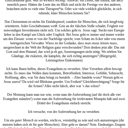
Entscheidende geht.
Was ist wirklich wichtig
? Antwort: ein Leben, das stimmt; das auch
innerlich passt. Hätten die Leute das im Blick und nicht ihr Prestige vor den anderen,
bräuchten nicht so viele eine Therapeut*in. Oder wie viele wirklich glückliche, in sich
ruhende, klare Menschen kennen Sie?
Das Christentum ist nichts für Einfaltspinsel, sondern für Menschen, die sich
langfristig
orientieren. Jeder Geschäftsmann weiß: Geiz an der falschen Stelle schadet, Feigheit vor
notwendigen Investitionen rächt sich. Um solches geht es. Jesus sagt: Steckt eure Energie
lieber in den Kampf um Glück oder Unglück. Bei Jesus geht es immer und immer wieder
um den
Einsatz
: wenn er von der Nachfolge spricht, vom Schatz im Acker oder von einem
betrügerischen Verwalter. Wieso ist der Gedanke,
dass man etwas leisten muss
,
ausgerechnet in der Welt der Religion ganz verschwunden? Dort denken jetzt alle: Das mit
Gott und dem Himmel, das wird ja eh gut, Anstrengungen nicht nötig. Wo erleben Sie
Gläubige, die riskieren, die kämpfen, die sich richtig anstrengen? (Bürgergeld,
Leistungslose Einkommen)
Ich kann Ihnen helfen, dieses Evangelium
zu verstehen
. Aber Verstehen
allein
bewegt
nichts. Es muss das Wollen dazu kommen, Betroffenheit, Interesse, Gefühle, Sehnsucht,
Hoffnung, alles, was Sie dazu bringt
zu handeln
. – Aber handeln wozu? Worum geht es
Jesus zuerst? Da wird viel Blödsinn geredet. Um Freiheit? Gleichberechtigung? Sorge für
die Armen? Alles nicht falsch, aber war ’s das schon?
Der Meinung kann man nur sein, wenn man die Auferstehung (auf die doch alle vier
Evangelien zulaufen!) wenn man die Auferstehung für irrelevanten Mumpitz hält und zwei
Drittel des Evangeliums einfach streicht.
Ich versuche, von der Auferstehung her zu verstehen.
Um ein
guter Mensch
zu werden, reicht es, vernünftig zu sein und sich anzustrengen (die
meisten halten sich eh für gute Menschen). Aber geht es darum? Nein. Eindeutiges Zeugnis