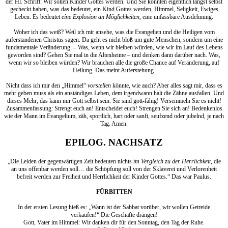
der Hl. Schrift: Wir sollen Kinder Gottes werden. Und Sie könnten eigentlich längst selbst
gecheckt haben, was das bedeutet, ein Kind Gottes werden, Himmel, Seligkeit, Ewiges
Leben. Es bedeutet
eine Explosion an Möglichkeiten
, eine unfassbare Ausdehnung.
Woher ich das weiß? Weil ich mir ansehe, was die Evangelien und die Heiligen vom
auferstandenen Christus sagen. Da geht es nicht bloß um gute Menschen, sondern um eine
fundamentale Veränderung. – Was, wenn wir bleiben würden, wie wir im Lauf des Lebens
geworden sind? Gehen Sie mal in die Altenheime – und denken dann darüber nach. Was,
wenn wir so bleiben würden? Wir brauchen alle die große Chance auf Veränderung, auf
Heilung. Das meint Auferstehung.
Nicht dass ich mir den „Himmel“
vorstellen
könnte, wie auch? Aber alles sagt mir, dass es
mehr geben muss als ein anständiges Leben, dem irgendwann halt die Zähne ausfallen. Und
dieses Mehr, das kann nur Gott selbst sein. Sie sind gott-fähig! Versemmeln Sie es nicht!
Zusammenfassung: Strengt euch an! Entscheidet euch! Strengen Sie sich an! Bedenkenlos
wie der Mann im Evangelium, zäh, sportlich, hart oder sanft, seufzend oder jubelnd, je nach
Tag. Amen.
EPILOG. NACHSATZ
„Die Leiden der gegenwärtigen Zeit bedeuten nichts
im Vergleich zu der Herrlichkeit
, die
an uns offenbar werden soll… die Schöpfung soll von der Sklaverei und Verlorenheit
befreit werden zur Freiheit und Herrlichkeit der Kinder Gottes.“ Das war Paulus.
FÜRBITTEN
In der ersten Lesung hieß es: „Wann ist der Sabbat vorüber, wir wollen Getreide
verkaufen!“ Die Geschäfte drängen!
Gott, Vater im Himmel: Wir danken dir für den Sonntag, den Tag der Ruhe.