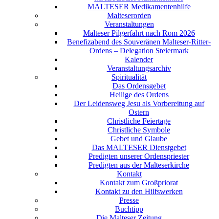
MALTESER Medikamentenhilfe
Malteserorden
Veranstaltungen
Malteser Pilgerfahrt nach Rom 2026
Benefizabend des Souveränen Malteser-Ritter-
Ordens – Delegation Steiermark
Kalender
Veranstaltungsarchiv
Spiritualität
Das Ordensgebet
Heilige des Ordens
Der Leidensweg Jesu als Vorbereitung auf
Ostern
Christliche Feiertage
Christliche Symbole
Gebet und Glaube
Das MALTESER Dienstgebet
Predigten unserer Ordenspriester
Predigten aus der Malteserkirche
Kontakt
Kontakt zum Großpriorat
Kontakt zu den Hilfswerken
Presse
Buchtipp
Die Malteser Zeitung