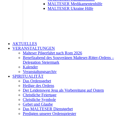
MALTESER Medikamentenhilfe
MALTESER Ukraine Hilfe
AKTUELLES
VERANSTALTUNGEN
Malteser Pilgerfahrt nach Rom 2026
Benefizabend des Souveränen Malteser-Ritter-Ordens –
Delegation Steiermark
Kalender
Veranstaltungsarchiv
SPIRITUALITÄT
Das Ordensgebet
Heilige des Ordens
Der Leidensweg Jesu als Vorbereitung auf Ostern
Christliche Feiertage
Christliche Symbole
Gebet und Glaube
Das MALTESER Dienstgebet
Predigten unserer Ordenspriester