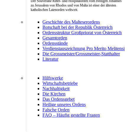
Der Souveräne Ritter- und Hospitalorden vom Heiligen Johannes
zu Jerusalem von Rhodos und von Malta ist einer der ältesten
katholischen Laienorden weltweit.
Geschichte des Malteserordens
Botschaft bei der Republik Österreich
Ordensstruktur Großpriorat von Österreich
Gesamtorden
Ordensstände
Verdienstauszeichnung Pro Merito Melitensi
Die Grossmeister/Grossmeister-Statthalter
Literatur
Hilfswerke
Wirtschaftsbetriebe
Nachhaltigkeit
Die Kirchen
Das Ordensgebet
Heilige unseres Ordens
Falsche Orden
FAQ – Häufig gestellte Fragen