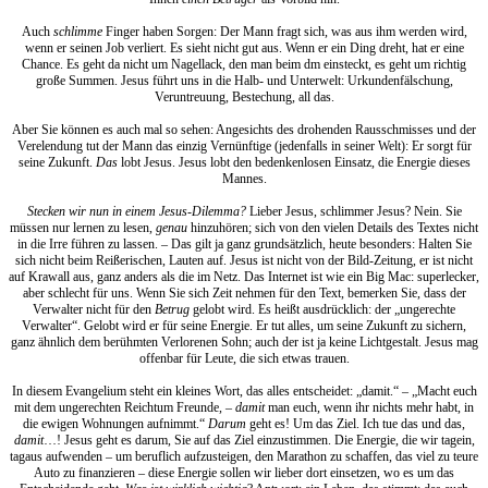
Auch
schlimme
Finger haben Sorgen: Der Mann fragt sich, was aus ihm werden wird,
wenn er seinen Job verliert. Es sieht nicht gut aus. Wenn er ein Ding dreht, hat er eine
Chance. Es geht da nicht um Nagellack, den man beim dm einsteckt, es geht um richtig
große Summen. Jesus führt uns in die Halb- und Unterwelt: Urkundenfälschung,
Veruntreuung, Bestechung, all das.
Aber Sie können es auch mal so sehen: Angesichts des drohenden Rausschmisses und der
Verelendung tut der Mann das einzig Vernünftige (jedenfalls in seiner Welt): Er sorgt für
seine Zukunft.
Das
lobt Jesus. Jesus lobt den bedenkenlosen Einsatz, die Energie dieses
Mannes.
Stecken wir nun in einem Jesus-Dilemma?
Lieber Jesus, schlimmer Jesus? Nein. Sie
müssen nur lernen zu lesen,
genau
hinzuhören; sich von den vielen Details des Textes nicht
in die Irre führen zu lassen. – Das gilt ja ganz grundsätzlich, heute besonders: Halten Sie
sich nicht beim Reißerischen, Lauten auf. Jesus ist nicht von der Bild-Zeitung, er ist nicht
auf Krawall aus, ganz anders als die im Netz. Das Internet ist wie ein Big Mac: superlecker,
aber schlecht für uns. Wenn Sie sich Zeit nehmen für den Text, bemerken Sie, dass der
Verwalter nicht für den
Betrug
gelobt wird. Es heißt ausdrücklich: der „ungerechte
Verwalter“. Gelobt wird er für seine Energie. Er tut alles, um seine Zukunft zu sichern,
ganz ähnlich dem berühmten Verlorenen Sohn; auch der ist ja keine Lichtgestalt. Jesus mag
offenbar für Leute, die sich etwas trauen.
In diesem Evangelium steht ein kleines Wort, das alles entscheidet: „damit.“ – „Macht euch
mit dem ungerechten Reichtum Freunde, –
damit
man euch, wenn ihr nichts mehr habt, in
die ewigen Wohnungen aufnimmt.“
Darum
geht es! Um das Ziel. Ich tue das und das,
damit
…! Jesus geht es darum, Sie auf das Ziel einzustimmen. Die Energie, die wir tagein,
tagaus aufwenden – um beruflich aufzusteigen, den Marathon zu schaffen, das viel zu teure
Auto zu finanzieren – diese Energie sollen wir lieber dort einsetzen, wo es um das