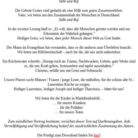
Stille und Ruf
.
Die Gebote Gottes sind gedacht als
eine Hilfe zum guten Zusammenleben
.
Vater, wir beten um den Zusammenhalt der Menschen in Deutschland.
Stille und Ruf
.
In der zweiten Lesung hieß es: „Er will, dass alle Menschen gerettet werden und zur
Erkenntnis der Wahrheit gelangen.“
Heiliger Geist, wir beten, dass
jeder
Mensch dieser Welt zu Gott findet.
Der Mann im Evangelium hat verstanden, dass er die anderen zum Überleben braucht.
Wir beten um Hilfsbereitschaft – auch für die, die uns nicht nahestehen.
Ein Kirchenvater schreibt: „Strengt euch an. Fasten, Nachtwachen, Gebete, gute Werke sind
es, die uns Kraft geben, festzustehen und tapfer auszuhalten.“
Christus, erfülle uns mit Geist und Sehnsucht.
Unsere Pfarrei sucht Männer / Frauen / junge Leute, die mithelfen, für die schöne alte St.-
Laurentius-Kirche zu sorgen.
Heiliger Laurentius, heiliger Joseph und heiliger Tharcisius, – bittet für uns!
Wir beten für die Kinder in Marktheidenfeld…
… für unsere Kranken
… für die Politiker
… für unsere Toten
Zum mündlichen Vortrag bestimmt, verzichtet dieser Text auf Quellenangaben. Jede
Vervielfältigung und Veröffentlichung bedarf der ausdrücklichen Zustimmung des Autors.
Die Predigt zum Download finden Sie
hier
!