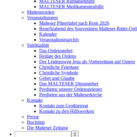
MALTESER Rumänienhilfe
MALTESER Medikamentenhilfe
Malteserorden
Veranstaltungen
Malteser Pilgerfahrt nach Rom 2026
Benefizabend des Souveränen Malteser-Ritter-Ord
Kalender
Veranstaltungsarchiv
Spiritualität
Das Ordensgebet
Heilige des Ordens
Der Leidensweg Jesu als Vorbereitung auf Ostern
Christliche Feiertage
Christliche Symbole
Gebet und Glaube
Das MALTESER Dienstgebet
Predigten unserer Ordenspriester
Predigten aus der Malteserkirche
Kontakt
Kontakt zum Großpriorat
Kontakt zu den Hilfswerken
Presse
Buchtipp
Die Malteser Zeitung