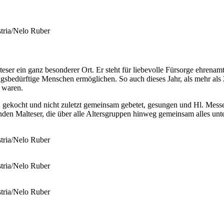
stria/Nelo Ruber
alteser ein ganz besonderer Ort. Er steht für liebevolle Fürsorge ehren
sbedürftige Menschen ermöglichen. So auch dieses Jahr, als mehr als 
t waren.
kocht und nicht zuletzt gemeinsam gebetet, gesungen und Hl. Messe ge
enden Malteser, die über alle Altersgruppen hinweg gemeinsam alles un
stria/Nelo Ruber
stria/Nelo Ruber
stria/Nelo Ruber