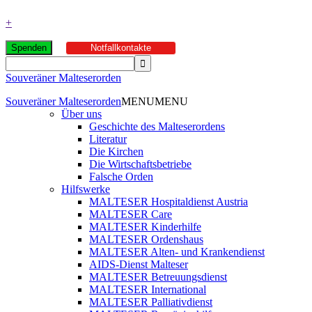
+
Spenden
Notfallkontakte
Souveräner Malteserorden
Souveräner Malteserorden
MENU
MENU
Über uns
Geschichte des Malteserordens
Literatur
Die Kirchen
Die Wirtschaftsbetriebe
Falsche Orden
Hilfswerke
MALTESER Hospitaldienst Austria
MALTESER Care
MALTESER Kinderhilfe
MALTESER Ordenshaus
MALTESER Alten- und Krankendienst
AIDS-Dienst Malteser
MALTESER Betreuungsdienst
MALTESER International
MALTESER Palliativdienst