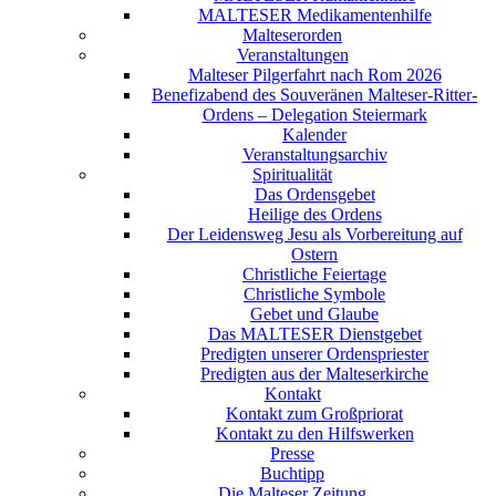
MALTESER Medikamentenhilfe
Malteserorden
Veranstaltungen
Malteser Pilgerfahrt nach Rom 2026
Benefizabend des Souveränen Malteser-Ritter-
Ordens – Delegation Steiermark
Kalender
Veranstaltungsarchiv
Spiritualität
Das Ordensgebet
Heilige des Ordens
Der Leidensweg Jesu als Vorbereitung auf
Ostern
Christliche Feiertage
Christliche Symbole
Gebet und Glaube
Das MALTESER Dienstgebet
Predigten unserer Ordenspriester
Predigten aus der Malteserkirche
Kontakt
Kontakt zum Großpriorat
Kontakt zu den Hilfswerken
Presse
Buchtipp
Die Malteser Zeitung