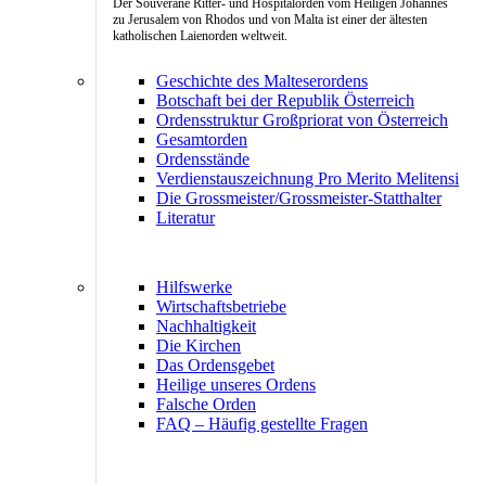
Der Souveräne Ritter- und Hospitalorden vom Heiligen Johannes
zu Jerusalem von Rhodos und von Malta ist einer der ältesten
katholischen Laienorden weltweit.
Geschichte des Malteserordens
Botschaft bei der Republik Österreich
Ordensstruktur Großpriorat von Österreich
Gesamtorden
Ordensstände
Verdienstauszeichnung Pro Merito Melitensi
Die Grossmeister/Grossmeister-Statthalter
Literatur
Hilfswerke
Wirtschaftsbetriebe
Nachhaltigkeit
Die Kirchen
Das Ordensgebet
Heilige unseres Ordens
Falsche Orden
FAQ – Häufig gestellte Fragen