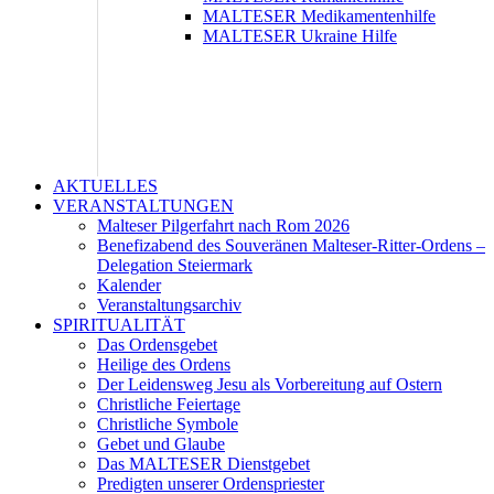
MALTESER Medikamentenhilfe
MALTESER Ukraine Hilfe
AKTUELLES
VERANSTALTUNGEN
Malteser Pilgerfahrt nach Rom 2026
Benefizabend des Souveränen Malteser-Ritter-Ordens –
Delegation Steiermark
Kalender
Veranstaltungsarchiv
SPIRITUALITÄT
Das Ordensgebet
Heilige des Ordens
Der Leidensweg Jesu als Vorbereitung auf Ostern
Christliche Feiertage
Christliche Symbole
Gebet und Glaube
Das MALTESER Dienstgebet
Predigten unserer Ordenspriester