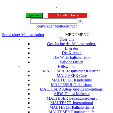
+
Spenden
Notfallkontakte
Souveräner Malteserorden
Souveräner Malteserorden
MENU
MENU
Über uns
Geschichte des Malteserordens
Literatur
Die Kirchen
Die Wirtschaftsbetriebe
Falsche Orden
Hilfswerke
MALTESER Hospitaldienst Austria
MALTESER Care
MALTESER Kinderhilfe
MALTESER Ordenshaus
MALTESER Alten- und Krankendienst
AIDS-Dienst Malteser
MALTESER Betreuungsdienst
MALTESER International
MALTESER Palliativdienst
MALTESER Rumänienhilfe