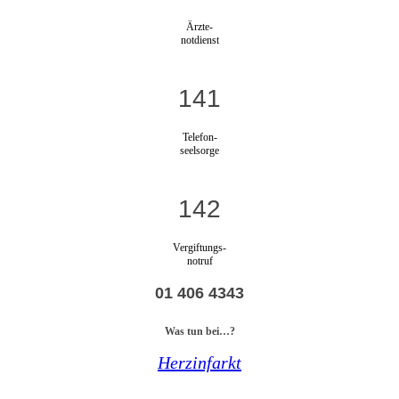
Ärzte-
notdienst
141
Telefon-
seelsorge
142
Vergiftungs-
notruf
01 406 4343
Was tun bei…?
Herzinfarkt