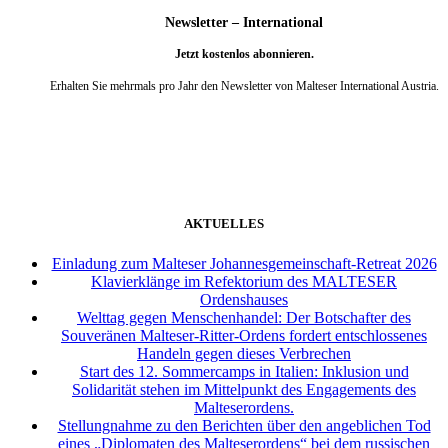
Newsletter – International
Jetzt kostenlos abonnieren.
Erhalten Sie mehrmals pro Jahr den Newsletter von Malteser International Austria.
weiter
AKTUELLES
Einladung zum Malteser Johannesgemeinschaft-Retreat 2026
Klavierklänge im Refektorium des MALTESER
Ordenshauses
Welttag gegen Menschenhandel: Der Botschafter des
Souveränen Malteser-Ritter-Ordens fordert entschlossenes
Handeln gegen dieses Verbrechen
Start des 12. Sommercamps in Italien: Inklusion und
Solidarität stehen im Mittelpunkt des Engagements des
Malteserordens.
Stellungnahme zu den Berichten über den angeblichen Tod
eines „Diplomaten des Malteserordens“ bei dem russischen