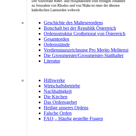
Der Souveräne Ritter- und Hospitalorden vom Heiligen Johannes
zu Jerusalem von Rhodos und von Malta ist einer der ältesten
katholischen Laienorden weltweit.
Geschichte des Malteserordens
Botschaft bei der Republik Österreich
Ordensstruktur Großpriorat von Österreich
Gesamtorden
Ordensstände
Verdienstauszeichnung Pro Merito Melitensi
Die Grossmeister/Grossmeister-Statthalter
Literatur
Hilfswerke
Wirtschaftsbetriebe
Nachhaltigkeit
Die Kirchen
Das Ordensgebet
Heilige unseres Ordens
Falsche Orden
FAQ – Häufig gestellte Fragen