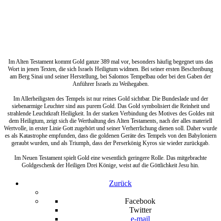
Im Alten Testament kommt Gold ganze 389 mal vor, besonders häufig begegnet uns das
Wort in jenen Texten, die sich Israels Heiligtum widmen. Bei seiner ersten Beschreibung
am Berg Sinai und seiner Herstellung, bei Salomos Tempelbau oder bei den Gaben der
Anführer Israels zu Weihegaben.
Im Allerheiligsten des Tempels ist nur reines Gold sichtbar. Die Bundeslade und der
siebenarmige Leuchter sind aus purem Gold. Das Gold symbolisiert die Reinheit und
strahlende Leuchtkraft Heiligkeit. In der starken Verbindung des Motives des Goldes mit
dem Heiligtum, zeigt sich die Werthaltung des Alten Testaments, nach der alles materiell
Wertvolle, in erster Linie Gott zugehört und seiner Verherrlichung dienen soll. Daher wurde
es als Katastrophe empfunden, dass die goldenen Geräte des Tempels von den Babyloniern
geraubt wurden, und als Triumph, dass der Perserkönig Kyros sie wieder zurückgab.
Im Neuen Testament spielt Gold eine wesentlich geringere Rolle. Das mitgebrachte
Goldgeschenk der Heiligen Drei Könige, weist auf die Göttlichkeit Jesu hin.
Zurück
Facebook
Twitter
e-mail