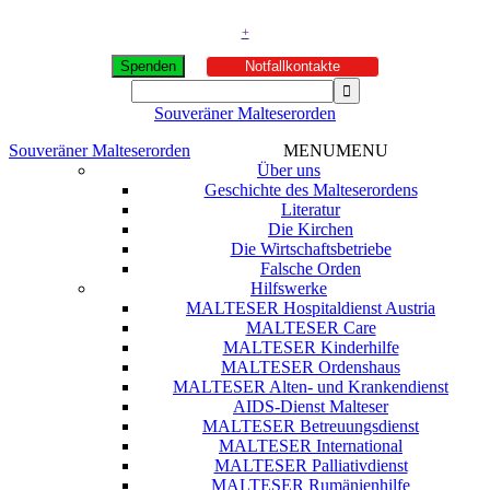
+
Spenden
Notfallkontakte
Souveräner Malteserorden
Souveräner Malteserorden
MENU
MENU
Über uns
Geschichte des Malteserordens
Literatur
Die Kirchen
Die Wirtschaftsbetriebe
Falsche Orden
Hilfswerke
MALTESER Hospitaldienst Austria
MALTESER Care
MALTESER Kinderhilfe
MALTESER Ordenshaus
MALTESER Alten- und Krankendienst
AIDS-Dienst Malteser
MALTESER Betreuungsdienst
MALTESER International
MALTESER Palliativdienst
MALTESER Rumänienhilfe