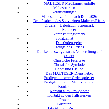
MALTESER Medikamentenhilfe
Malteserorden
Veranstaltungen
Malteser Pilgerfahrt nach Rom 2026
Benefizabend des Souveränen Malteser-Ritter-
Ordens – Delegation Steiermark
Kalender
Veranstaltungsarchiv
Spiritualität
Das Ordensgebet
Heilige des Ordens
Der Leidensweg Jesu als Vorbereitung auf
Ostern
Christliche Feiertage
Christliche Symbole
Gebet und Glaube
Das MALTESER Dienstgebet
Predigten unserer Ordenspriester
Predigten aus der Malteserkirche
Kontakt
Kontakt zum Großpriorat
Kontakt zu den Hilfswerken
Presse
Buchtipp
Die Malteser Zeitung