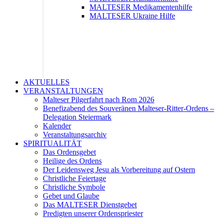
MALTESER Medikamentenhilfe
MALTESER Ukraine Hilfe
AKTUELLES
VERANSTALTUNGEN
Malteser Pilgerfahrt nach Rom 2026
Benefizabend des Souveränen Malteser-Ritter-Ordens –
Delegation Steiermark
Kalender
Veranstaltungsarchiv
SPIRITUALITÄT
Das Ordensgebet
Heilige des Ordens
Der Leidensweg Jesu als Vorbereitung auf Ostern
Christliche Feiertage
Christliche Symbole
Gebet und Glaube
Das MALTESER Dienstgebet
Predigten unserer Ordenspriester