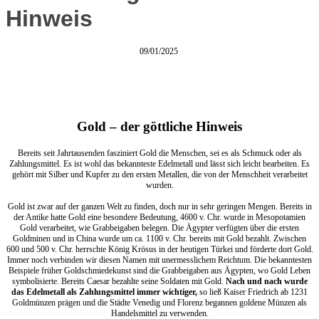
Hinweis
09/01/2025
Gold – der göttliche Hinweis
Bereits seit Jahrtausenden fasziniert Gold die Menschen, sei es als Schmuck oder als
Zahlungsmittel. Es ist wohl das bekannteste Edelmetall und lässt sich leicht bearbeiten. Es
gehört mit Silber und Kupfer zu den ersten Metallen, die von der Menschheit verarbeitet
wurden.
Gold ist zwar auf der ganzen Welt zu finden, doch nur in sehr geringen Mengen. Bereits in
der Antike hatte Gold eine besondere Bedeutung, 4600 v. Chr. wurde in Mesopotamien
Gold verarbeitet, wie Grabbeigaben belegen. Die Ägypter verfügten über die ersten
Goldminen und in China wurde um ca. 1100 v. Chr. bereits mit Gold bezahlt. Zwischen
600 und 500 v. Chr. herrschte König Krösus in der heutigen Türkei und förderte dort Gold.
Immer noch verbinden wir diesen Namen mit unermesslichem Reichtum. Die bekanntesten
Beispiele früher Goldschmiedekunst sind die Grabbeigaben aus Ägypten, wo Gold Leben
symbolisierte. Bereits Caesar bezahlte seine Soldaten mit Gold.
Nach und nach wurde
das Edelmetall als Zahlungsmittel immer wichtiger,
so ließ Kaiser Friedrich ab 1231
Goldmünzen prägen und die Städte Venedig und Florenz begannen goldene Münzen als
Handelsmittel zu verwenden.