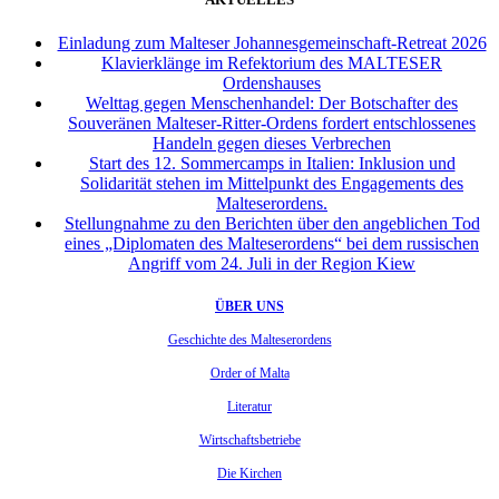
Einladung zum Malteser Johannesgemeinschaft-Retreat 2026
Klavierklänge im Refektorium des MALTESER
Ordenshauses
Welttag gegen Menschenhandel: Der Botschafter des
Souveränen Malteser-Ritter-Ordens fordert entschlossenes
Handeln gegen dieses Verbrechen
Start des 12. Sommercamps in Italien: Inklusion und
Solidarität stehen im Mittelpunkt des Engagements des
Malteserordens.
Stellungnahme zu den Berichten über den angeblichen Tod
eines „Diplomaten des Malteserordens“ bei dem russischen
Angriff vom 24. Juli in der Region Kiew
ÜBER UNS
Geschichte des Malteserordens
Order of Malta
Literatur
Wirtschaftsbetriebe
Die Kirchen