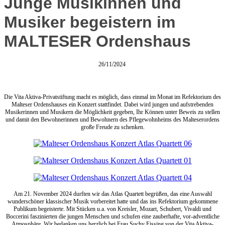
Junge Musikinnen und
Musiker begeistern im
MALTESER Ordenshaus
26/11/2024
Die Vita Aktiva-Privatstiftung macht es möglich, dass einmal im Monat im Refektorium des
Malteser Ordenshauses ein Konzert stattfindet. Dabei wird jungen und aufstrebenden
Musikerinnen und Musikern die Möglichkeit gegeben, Ihr Können unter Beweis zu stellen
und damit den Bewohnerinnen und Bewohnern des Pflegewohnheims des Malteserordens
große Freude zu schenken.
Am 21. November 2024 durften wir das Atlas Quartett begrüßen, das eine Auswahl
wunderschöner klassischer Musik vorbereitet hatte und das ins Refektorium gekommene
Publikum begeisterte. Mit Stücken u.a. von Kreisler, Mozart, Schubert, Vivaldi und
Boccerini faszinierten die jungen Menschen und schufen eine zauberhafte, vor-adventliche
Atmosphäre. Wir bedanken uns herzlich bei Frau Suchy Eissing von der Vita Aktiva-