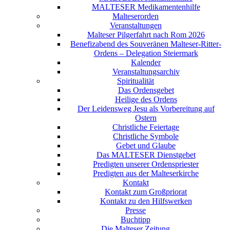
MALTESER Medikamentenhilfe
Malteserorden
Veranstaltungen
Malteser Pilgerfahrt nach Rom 2026
Benefizabend des Souveränen Malteser-Ritter-
Ordens – Delegation Steiermark
Kalender
Veranstaltungsarchiv
Spiritualität
Das Ordensgebet
Heilige des Ordens
Der Leidensweg Jesu als Vorbereitung auf
Ostern
Christliche Feiertage
Christliche Symbole
Gebet und Glaube
Das MALTESER Dienstgebet
Predigten unserer Ordenspriester
Predigten aus der Malteserkirche
Kontakt
Kontakt zum Großpriorat
Kontakt zu den Hilfswerken
Presse
Buchtipp
Die Malteser Zeitung