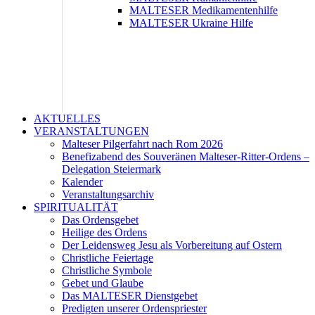
MALTESER Medikamentenhilfe
MALTESER Ukraine Hilfe
AKTUELLES
VERANSTALTUNGEN
Malteser Pilgerfahrt nach Rom 2026
Benefizabend des Souveränen Malteser-Ritter-Ordens –
Delegation Steiermark
Kalender
Veranstaltungsarchiv
SPIRITUALITÄT
Das Ordensgebet
Heilige des Ordens
Der Leidensweg Jesu als Vorbereitung auf Ostern
Christliche Feiertage
Christliche Symbole
Gebet und Glaube
Das MALTESER Dienstgebet
Predigten unserer Ordenspriester