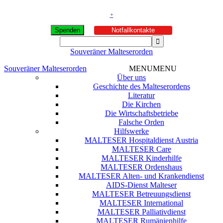
+
Spenden
Notfallkontakte
Souveräner Malteserorden
Souveräner Malteserorden
MENU
MENU
Über uns
Geschichte des Malteserordens
Literatur
Die Kirchen
Die Wirtschaftsbetriebe
Falsche Orden
Hilfswerke
MALTESER Hospitaldienst Austria
MALTESER Care
MALTESER Kinderhilfe
MALTESER Ordenshaus
MALTESER Alten- und Krankendienst
AIDS-Dienst Malteser
MALTESER Betreuungsdienst
MALTESER International
MALTESER Palliativdienst
MALTESER Rumänienhilfe