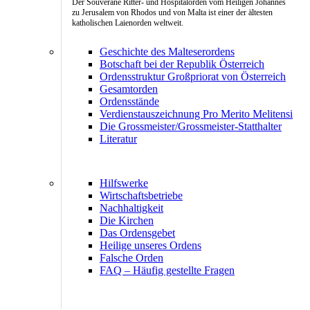
Der Souveräne Ritter- und Hospitalorden vom Heiligen Johannes
zu Jerusalem von Rhodos und von Malta ist einer der ältesten
katholischen Laienorden weltweit.
Geschichte des Malteserordens
Botschaft bei der Republik Österreich
Ordensstruktur Großpriorat von Österreich
Gesamtorden
Ordensstände
Verdienstauszeichnung Pro Merito Melitensi
Die Grossmeister/Grossmeister-Statthalter
Literatur
Hilfswerke
Wirtschaftsbetriebe
Nachhaltigkeit
Die Kirchen
Das Ordensgebet
Heilige unseres Ordens
Falsche Orden
FAQ – Häufig gestellte Fragen