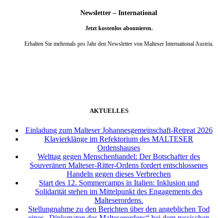
Newsletter – International
Jetzt kostenlos abonnieren.
Erhalten Sie mehrmals pro Jahr den Newsletter von Malteser International Austria.
weiter
AKTUELLES
Einladung zum Malteser Johannesgemeinschaft-Retreat 2026
Klavierklänge im Refektorium des MALTESER
Ordenshauses
Welttag gegen Menschenhandel: Der Botschafter des
Souveränen Malteser-Ritter-Ordens fordert entschlossenes
Handeln gegen dieses Verbrechen
Start des 12. Sommercamps in Italien: Inklusion und
Solidarität stehen im Mittelpunkt des Engagements des
Malteserordens.
Stellungnahme zu den Berichten über den angeblichen Tod
eines „Diplomaten des Malteserordens“ bei dem russischen