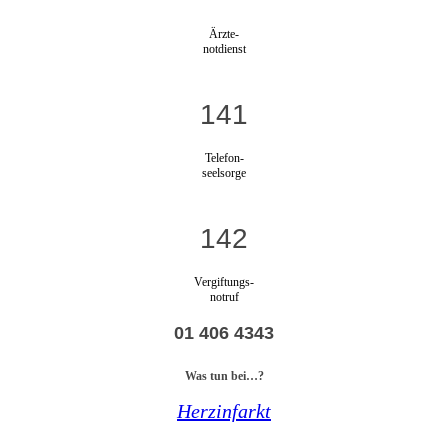
Ärzte-
notdienst
141
Telefon-
seelsorge
142
Vergiftungs-
notruf
01 406 4343
Was tun bei…?
Herzinfarkt