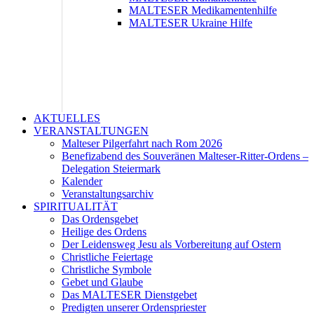
MALTESER Medikamentenhilfe
MALTESER Ukraine Hilfe
AKTUELLES
VERANSTALTUNGEN
Malteser Pilgerfahrt nach Rom 2026
Benefizabend des Souveränen Malteser-Ritter-Ordens –
Delegation Steiermark
Kalender
Veranstaltungsarchiv
SPIRITUALITÄT
Das Ordensgebet
Heilige des Ordens
Der Leidensweg Jesu als Vorbereitung auf Ostern
Christliche Feiertage
Christliche Symbole
Gebet und Glaube
Das MALTESER Dienstgebet
Predigten unserer Ordenspriester