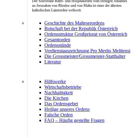
Der Souveräne Ritter- und Hospitalorden vom Heiligen Johannes
zu Jerusalem von Rhodos und von Malta ist einer der ältesten
katholischen Laienorden weltweit.
Geschichte des Malteserordens
Botschaft bei der Republik Österreich
Ordensstruktur Großpriorat von Österreich
Gesamtorden
Ordensstände
Verdienstauszeichnung Pro Merito Melitensi
Die Grossmeister/Grossmeister-Statthalter
Literatur
Hilfswerke
Wirtschaftsbetriebe
Nachhaltigkeit
Die Kirchen
Das Ordensgebet
Heilige unseres Ordens
Falsche Orden
FAQ – Häufig gestellte Fragen