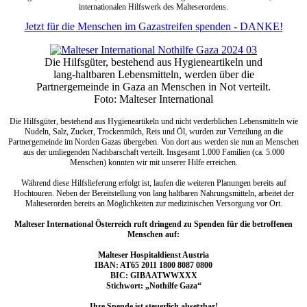
internationalen Hilfswerk des Malteserordens.
Jetzt für die Menschen im Gazastreifen spenden - DANKE!
Die Hilfsgüter, bestehend aus Hygieneartikeln und
lang-haltbaren Lebensmitteln, werden über die
Partnergemeinde in Gaza an Menschen in Not verteilt.
Foto: Malteser International
Die Hilfsgüter, bestehend aus Hygieneartikeln und nicht verderblichen Lebensmitteln wie
Nudeln, Salz, Zucker, Trockenmilch, Reis und Öl, wurden zur Verteilung an die
Partnergemeinde im Norden Gazas übergeben. Von dort aus werden sie nun an Menschen
aus der umliegenden Nachbarschaft verteilt. Insgesamt 1.000 Familien (ca. 5.000
Menschen) konnten wir mit unserer Hilfe erreichen.
Während diese Hilfslieferung erfolgt ist, laufen die weiteren Planungen bereits auf
Hochtouren. Neben der Bereitstellung von lang haltbaren Nahrungsmitteln, arbeitet der
Malteserorden bereits an Möglichkeiten zur medizinischen Versorgung vor Ort.
Malteser International Österreich ruft dringend zu Spenden für die betroffenen
Menschen auf:
Malteser Hospitaldienst Austria
IBAN: AT65 2011 1800 8087 0800
BIC: GIBAATWWXXX
Stichwort: „Nothilfe Gaza“
Ihre Spende ist steuerlich absetzbar!