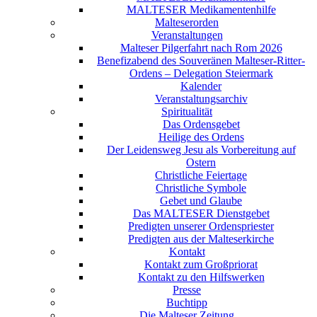
MALTESER Medikamentenhilfe
Malteserorden
Veranstaltungen
Malteser Pilgerfahrt nach Rom 2026
Benefizabend des Souveränen Malteser-Ritter-
Ordens – Delegation Steiermark
Kalender
Veranstaltungsarchiv
Spiritualität
Das Ordensgebet
Heilige des Ordens
Der Leidensweg Jesu als Vorbereitung auf
Ostern
Christliche Feiertage
Christliche Symbole
Gebet und Glaube
Das MALTESER Dienstgebet
Predigten unserer Ordenspriester
Predigten aus der Malteserkirche
Kontakt
Kontakt zum Großpriorat
Kontakt zu den Hilfswerken
Presse
Buchtipp
Die Malteser Zeitung