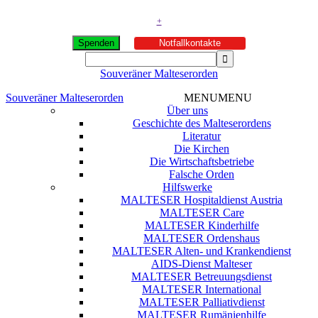
+
Spenden
Notfallkontakte
Souveräner Malteserorden
Souveräner Malteserorden
MENU
MENU
Über uns
Geschichte des Malteserordens
Literatur
Die Kirchen
Die Wirtschaftsbetriebe
Falsche Orden
Hilfswerke
MALTESER Hospitaldienst Austria
MALTESER Care
MALTESER Kinderhilfe
MALTESER Ordenshaus
MALTESER Alten- und Krankendienst
AIDS-Dienst Malteser
MALTESER Betreuungsdienst
MALTESER International
MALTESER Palliativdienst
MALTESER Rumänienhilfe