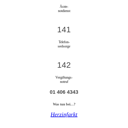
Ärzte-
notdienst
141
Telefon-
seelsorge
142
Vergiftungs-
notruf
01 406 4343
Was tun bei…?
Herzinfarkt