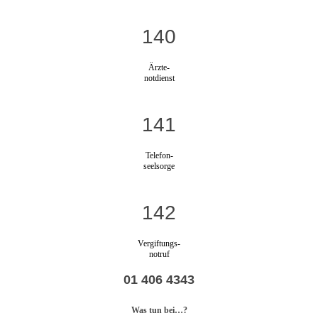
140
Ärzte-
notdienst
141
Telefon-
seelsorge
142
Vergiftungs-
notruf
01 406 4343
Was tun bei…?