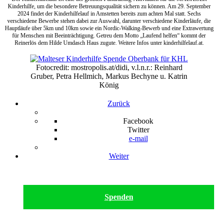
Kinderhilfe, um die besondere Betreuungsqualität sichern zu können. Am 29. September
2024 findet der Kinderhilfelauf in Amstetten bereits zum achten Mal statt. Sechs
verschiedene Bewerbe stehen dabei zur Auswahl, darunter verschiedene Kinderläufe, die
Hauptläufe über 5km und 10km sowie ein Nordic-Walking-Bewerb und eine Extrawertung
für Menschen mit Beeinträchtigung. Getreu dem Motto „Laufend helfen“ kommt der
Reinerlös dem Hilde Umdasch Haus zugute. Weitere Infos unter kinderhilfelauf.at.
Fotocredit: mostropolis.at/didi, v.l.n.r.: Reinhard
Gruber, Petra Hellmich, Markus Bechyne u. Katrin
König
Zurück
Facebook
Twitter
e-mail
Weiter
Spenden