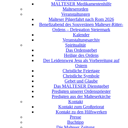
MALTESER Medikamentenhilfe
Malteserorden
Veranstaltungen
Malteser Pilgerfahrt nach Rom 2026
Benefizabend des Souveränen Malteser-Ritter-
Ordens – Delegation Steiermark
Kalender
Veranstaltungsarchiv
Spiritualität
Das Ordensgebet
Heilige des Ordens
Der Leidensweg Jesu als Vorbereitung auf
Ostern
Christliche Feiertage
Christliche Symbole
Gebet und Glaube
Das MALTESER Dienstgebet
Predigten unserer Ordenspriester
Predigten aus der Malteserkirche
Kontakt
Kontakt zum Großpriorat
Kontakt zu den Hilfswerken
Presse
Buchtipp
Die Malteser Zeitung