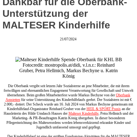
Dankbar für die Oberbank-
Unterstützung der
MALTESER Kinderhilfe
21/07/2024
Fotocredit: mostropolis.at/didi, v.l.n.r.: Reinhard
Gruber, Petra Hellmich, Markus Bechyne u. Katrin
König
Die Oberbank vergibt seit letzem Jahr Sozialsterne an jene Mitarbeiter, die mit ihrem
freiwilligen und ehrenamtlichen Engagement Verantwortung für Gesellschaft und Umwelt
übernehmen. Beim großen Mitarbeiterfest wurde Markus Bechyne von der
Oberbank
Amstetten
für seine Unterstützung des Kinderhilfelaufs geehrt. Der Sozialstern ist mit €
2.000,- dotiert. Der Scheck wurde am 16. Juli 2024 von Markus Bechyne gemeinsam mit
Kinderhilfelauf-Organistator Reinhard Gruber von der
HEIL & SPORT Praxis
an die
Hausleiterin des Hilde Umdasch Hauses der
Malteser Kinderhilfe
, Petra Hellmich und der
Marketing- & PR-Beauftragten Katrin König übergeben. In dieser besonderen
Pflegeeinrichtung des Malteserordens werden lebensverkürzend erkrankte Kinder und
Jugendlich umfassend umsorgt und gepflegt.
Der Kinderhilfelauf ist eine der größten Fundraising-Aktvitiäten für die MALTESER