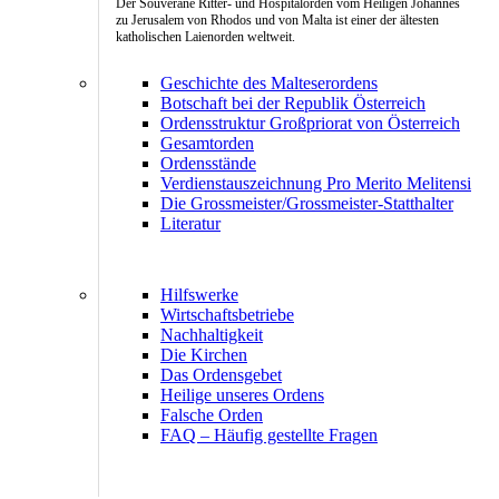
Der Souveräne Ritter- und Hospitalorden vom Heiligen Johannes
zu Jerusalem von Rhodos und von Malta ist einer der ältesten
katholischen Laienorden weltweit.
Geschichte des Malteserordens
Botschaft bei der Republik Österreich
Ordensstruktur Großpriorat von Österreich
Gesamtorden
Ordensstände
Verdienstauszeichnung Pro Merito Melitensi
Die Grossmeister/Grossmeister-Statthalter
Literatur
Hilfswerke
Wirtschaftsbetriebe
Nachhaltigkeit
Die Kirchen
Das Ordensgebet
Heilige unseres Ordens
Falsche Orden
FAQ – Häufig gestellte Fragen