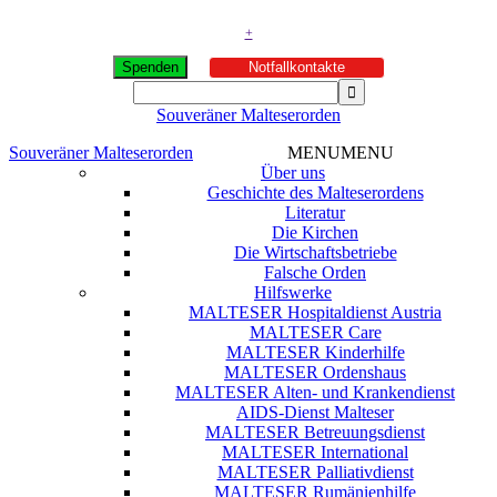
+
Spenden
Notfallkontakte
Souveräner Malteserorden
Souveräner Malteserorden
MENU
MENU
Über uns
Geschichte des Malteserordens
Literatur
Die Kirchen
Die Wirtschaftsbetriebe
Falsche Orden
Hilfswerke
MALTESER Hospitaldienst Austria
MALTESER Care
MALTESER Kinderhilfe
MALTESER Ordenshaus
MALTESER Alten- und Krankendienst
AIDS-Dienst Malteser
MALTESER Betreuungsdienst
MALTESER International
MALTESER Palliativdienst
MALTESER Rumänienhilfe